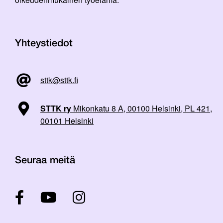
Yhteystiedot
sttk@sttk.fi
STTK ry
Mikonkatu 8 A, 00100 Helsinki, PL 421,
00101 Helsinki
Seuraa meitä