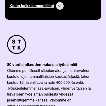
Katso kaikki ammattiliitot
80 vuotta oikeudenmukaista työelämää
Olemme poliittisesti sitoutumaton ja moniarvoinen
koulutettujen ammattilaisten keskusjärjestö, johon
kuuluu 12 jäsenliittoa ja noin 400 000 jäsentä.
Työskentelemme tasa-arvoisen, yhdenvertaisen ja
turvallisen työelämän puolesta yhdessä
jäsenliittojemme kanssa. Visiomme on
oikeudenmukainen työelämä.