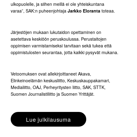
ulkopuolelle, ja siihen meillä ei ole yhteiskuntana
varaa”, SAK:n puheenjohtaja
Jarkko Eloranta
toteaa.
Järjestöjen mukaan lukutaidon opettaminen on
asetettava keskiöön peruskoulussa. Perustaitojen
oppimisen varmistamiseksi tarvitaan sekä tukea että
oppimistulosten seurantaa, jotta kaikki pysyvät mukana.
Vetoomuksen ovat allekirjoittaneet Akava,
Elinkeinoelämän keskusliitto, Keskuskauppakamari,
Medialiitto, OAJ, Perheyritysten liitto, SAK, STTK,
Suomen Journalistiliitto ja Suomen Yrittäjät.
Lue julkilausuma