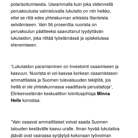
polarisoitumisesta. Useammalla kuin joka viidennellä
peruskoulusta valmistuvalla lukutaito on niin heikko,
ettei se riitä edes yhteiskunnan arkisista tilanteista
selviämiseen. Vain 56 prosenttia nuorista on
peruskoulun päätteeksi saavuttanut tyydyttävän
lukutaidon, joka riittää työelämässä ja opiskeluissa
etenemiseen.
”Lukutaidon parantaminen on investointi osaamiseen ja
kasvuun. Nuorista ei voi kasvaa korkean osaamistason
ammattilaisia ja Suomen tulevaisuuden tekijöitä, jos
heillä ei ole yhteiskunnassa vaadittavia perustaitoja”,
Elinkeinoelämän keskusliiton toimitusjohtaja
Minna
Helle
korostaa.
”Vain osaavat ammattilaiset voivat saada Suomen
talouden kestävälle kasvu-uralle. Ilman hyvää lukutaitoa
jäävät ovat vaarassa syrjäytyä kokonaan työvoiman