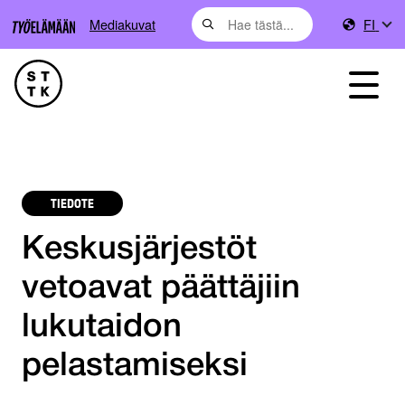
Mediakuvat
FI
TIEDOTE
Keskusjärjestöt
vetoavat päättäjiin
lukutaidon
pelastamiseksi