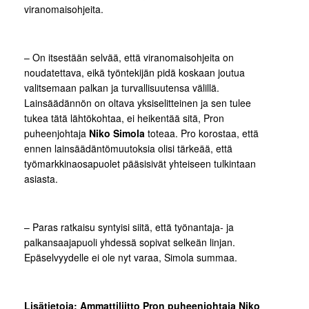
viranomaisohjeita.
– On itsestään selvää, että viranomaisohjeita on
noudatettava, eikä työntekijän pidä koskaan joutua
valitsemaan palkan ja turvallisuutensa välillä.
Lainsäädännön on oltava yksiselitteinen ja sen tulee
tukea tätä lähtökohtaa, ei heikentää sitä, Pron
puheenjohtaja
Niko Simola
toteaa. Pro korostaa, että
ennen lainsäädäntömuutoksia olisi tärkeää, että
työmarkkinaosapuolet pääsisivät yhteiseen tulkintaan
asiasta.
– Paras ratkaisu syntyisi siitä, että työnantaja- ja
palkansaajapuoli yhdessä sopivat selkeän linjan.
Epäselvyydelle ei ole nyt varaa, Simola summaa.
Lisätietoja: Ammattiliitto Pron puheenjohtaja Niko