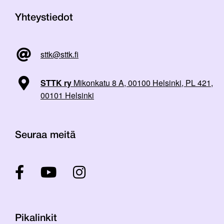
Yhteystiedot
sttk@sttk.fi
STTK ry
Mikonkatu 8 A, 00100 Helsinki, PL 421,
00101 Helsinki
Seuraa meitä
Pikalinkit