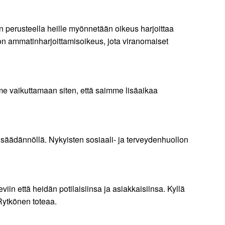
 perusteella heille myönnetään oikeus harjoittaa
ä on ammatinharjoittamisoikeus, jota viranomaiset
imme vaikuttamaan siten, että saimme lisäaikaa
säädännöllä. Nykyisten sosiaali- ja terveydenhuollon
iin että heidän potilaisiinsa ja asiakkaisiinsa. Kyllä
 Rytkönen toteaa.