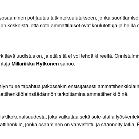
osaaminen pohjautuu tutkintokoulutukseen, jonka suorittamisen
on keskeistä, että sote-ammattilaiset ovat koulutettuja ja heill
rkittävä uudistus on, ja että sitä ei voi tehdä kiireellä. Onnistu
ohtaja
Millariikka Rytkönen
sanoo.
 tulee tapahtua jatkossakin ensisijaisesti ammattihenkilölain
attihenkilölainsäädännön tarkoittamina ammattihenkilöinä.
 lakikokonaisuudesta, joka vaikuttaa sekä sote-alalla työskentelev
attihenkilö, jonka osaaminen on vahvistettu ja säännelty lailla,