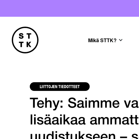
Mikä STTK?
LIITTOJEN TIEDOTTEET
Tehy: Saimme va
lisäaikaa ammatt
uudistukseen – s