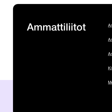
Am
Ammattiliitot
Am
Am
Ki
Me