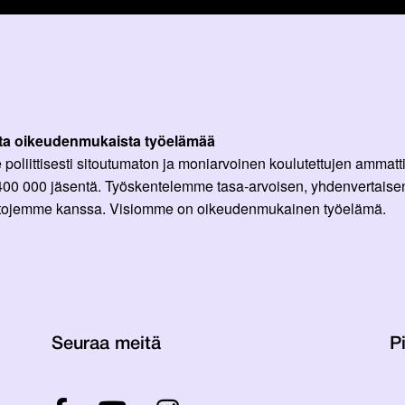
ta oikeudenmukaista työelämää
oliittisesti sitoutumaton ja moniarvoinen koulutettujen ammattil
 400 000 jäsentä. Työskentelemme tasa-arvoisen, yhdenvertaisen
ittojemme kanssa. Visiomme on oikeudenmukainen työelämä.
Seuraa meitä
Pi