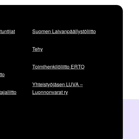
untijat
Suomen Laivanpäällystöliitto
Tehy
Toimihenkilöliitto ERTO
to
Yhteistyöjäsen LUVA –
jaliitto
Luonnonvarat ry