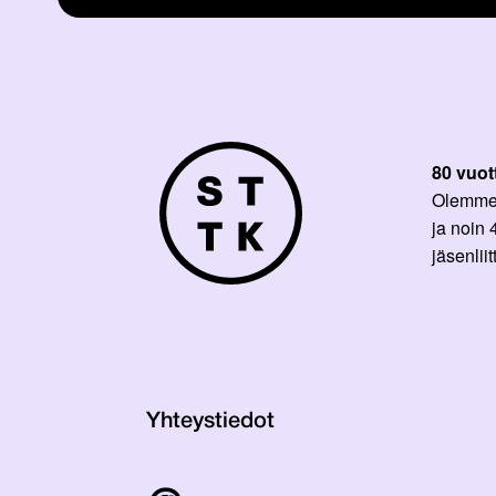
80 vuot
Olemme p
ja noin
jäsenli
Yhteystiedot