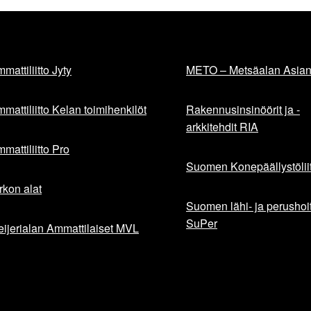
mattiliitto Jyty
METO – Metsäalan Asiant
mattiliitto Kelan toimihenkilöt
Rakennusinsinöörit ja -
arkkitehdit RIA
mattiliitto Pro
Suomen Konepäällystöliit
rkon alat
Suomen lähi- ja perushoita
SuPer
ijerialan Ammattilaiset MVL