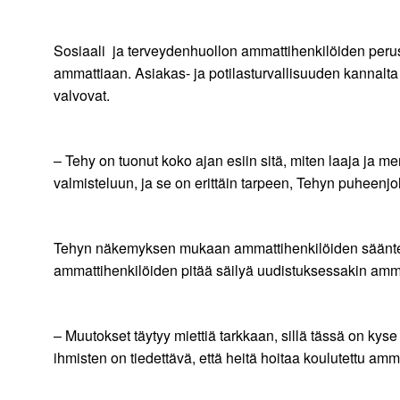
Sosiaali ja terveydenhuollon ammattihenkilöiden perus
ammattiaan. Asiakas- ja potilasturvallisuuden kannalta 
valvovat.
– Tehy on tuonut koko ajan esiin sitä, miten laaja ja me
valmisteluun, ja se on erittäin tarpeen, Tehyn puheenj
Tehyn näkemyksen mukaan ammattihenkilöiden sääntelyn
ammattihenkilöiden pitää säilyä uudistuksessakin amm
– Muutokset täytyy miettiä tarkkaan, sillä tässä on kyse
ihmisten on tiedettävä, että heitä hoitaa koulutettu amm