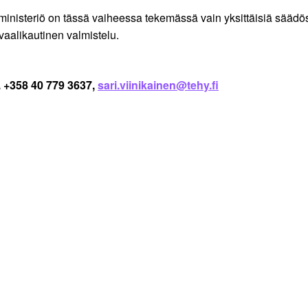
ttä ministeriö on tässä vaiheessa tekemässä vain yksittäisiä sää
aalikautinen valmistelu.
p. +358 40 779 3637,
sari.viinikainen@tehy.fi