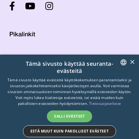
Pikalinkit
Yhteystiedot
×
Tämä sivusto käyttää seuranta-
Laskutustiedot
evästeitä
STTK:n kuvapankki
FINNISH
Tietosuojaseloste
Tämä sivusto käyttää evästeitä käyttökokemuksen parantamiseksi ja
sivuston jatkokehittämiseksi kävijätilastojen avulla. Voit varmistaa
Turvallisemman tilan periaatteet
ENGLISH
sivuston ominaisuuksien toiminnan hyväksymällä evästeiden käytön.
Voit myös lukea lisätietoja evästeistä, tai estää muiden kuin
SWEDISH
pakollisten evästeiden hyödyntämisen.
Tietosuojaseloste
SALLI EVÄSTEET
ESTÄ MUUT KUIN PAKOLLISET EVÄSTEET
© 2026
STTK.
Made with ❤ by
Avoin.Systems