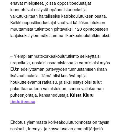
eriävät mielipiteet, joissa oppositioedustajat
luonnehtivat esitystä epäonnistuneeksi ja
vaikutuksiltaan haitalliseksi kätilökoulutuksen osalta.
Kaikki oppositioedustajat vaativat kätilökoulutuksen
muuttamista tutkintoon johtavaksi, 120 opintopisteen
laajuiseksi ylemmäksi ammattikorkeakoulututkinnoksi.
– Ylempi ammattikorkeakoulututkinto selkeyttäisi
urapolkuja, nostaisi osaamistasoa ja varmistaisi myös
EU:n edellyttämän pätevyyden tunnustamisen ilman
lisävaatimuksia. Tämä olisi kestävämpi ja
houkuttelevampi ratkaisu, ja siksi esitys olisi tullut
palauttaa uuteen valmisteluun, sanoo valiokunnan
puheenjohtaja, kansanedustaja
Krista Kiuru
tiedotteessa
.
Ehdotus ylemmästä korkeakoulututkinnosta on täysin
sosiaali-, terveys- ja kasvatusalan ammattijärjestö