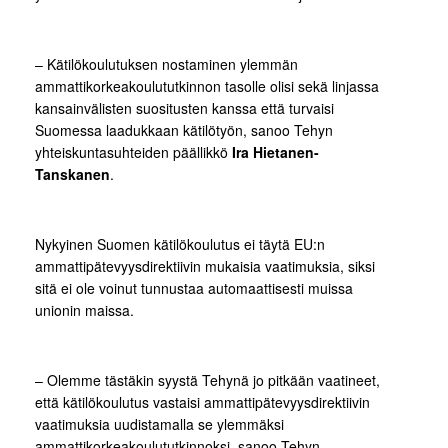
– Kätilökoulutuksen nostaminen ylemmän
ammattikorkeakoulututkinnon tasolle olisi sekä linjassa
kansainvälisten suositusten kanssa että turvaisi
Suomessa laadukkaan kätilötyön, sanoo Tehyn
yhteiskuntasuhteiden päällikkö
Ira Hietanen-
Tanskanen
.
Nykyinen Suomen kätilökoulutus ei täytä EU:n
ammattipätevyysdirektiivin mukaisia vaatimuksia, siksi
sitä ei ole voinut tunnustaa automaattisesti muissa
unionin maissa.
– Olemme tästäkin syystä Tehynä jo pitkään vaatineet,
että kätilökoulutus vastaisi ammattipätevyysdirektiivin
vaatimuksia uudistamalla se ylemmäksi
ammattikorkeakoulututkinnoksi, sanoo Tehyn