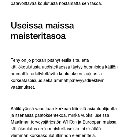
pätevöittävää koulutusta nostamatta sen tasoa.
Useissa maissa
maisteritasoa
Tehy on jo pitkään pitänyt esillä sitä, että
kätilökoulutusta uudistettaessa täytyy huomioida kätilön
ammattiin edellytettävän koulutuksen laajuus ja
korkeatasoisuus sekä ammattipätevyysdirektiivin
vaatimukset.
Kätilötyössä vaaditaan korkeaa kliinistä asiantuntijuutta
ja itsenäistä päätöksentekoa, minkä vuoksi useissa
Maailman terveysjärjestön WHO:n ja Euroopan maissa
kätilökoulutus on jo maisteritasoista tai sisältää
ylemmän korkeakoulututkinnon elementtejä.