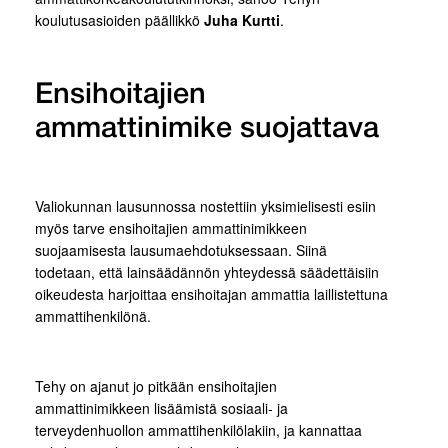
koulutusasioiden päällikkö
Juha Kurtti
.
Ensihoitajien
ammattinimike suojattava
Valiokunnan lausunnossa nostettiin yksimielisesti esiin
myös tarve ensihoitajien ammattinimikkeen
suojaamisesta lausumaehdotuksessaan. Siinä
todetaan, että lainsäädännön yhteydessä säädettäisiin
oikeudesta harjoittaa ensihoitajan ammattia laillistettuna
ammattihenkilönä.
Tehy on ajanut jo pitkään ensihoitajien
ammattinimikkeen lisäämistä sosiaali- ja
terveydenhuollon ammattihenkilölakiin, ja kannattaa