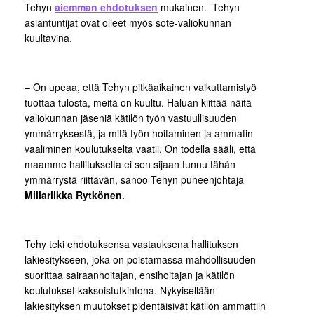
Tehyn
aiemman ehdotuksen
mukainen. Tehyn
asiantuntijat ovat olleet myös sote-valiokunnan
kuultavina.
– On upeaa, että Tehyn pitkäaikainen vaikuttamistyö
tuottaa tulosta, meitä on kuultu. Haluan kiittää näitä
valiokunnan jäseniä kätilön työn vastuullisuuden
ymmärryksestä, ja mitä työn hoitaminen ja ammatin
vaaliminen koulutukselta vaatii. On todella sääli, että
maamme hallitukselta ei sen sijaan tunnu tähän
ymmärrystä riittävän, sanoo Tehyn puheenjohtaja
Millariikka Rytkönen
.
Tehy teki ehdotuksensa vastauksena hallituksen
lakiesitykseen, joka on poistamassa mahdollisuuden
suorittaa sairaanhoitajan, ensihoitajan ja kätilön
koulutukset kaksoistutkintona. Nykyisellään
lakiesityksen muutokset pidentäisivät kätilön ammattiin