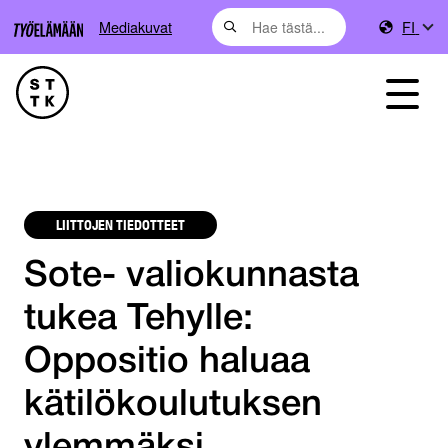
Mediakuvat
FI
LIITTOJEN TIEDOTTEET
Sote- valiokunnasta
tukea Tehylle:
Oppositio haluaa
kätilökoulutuksen