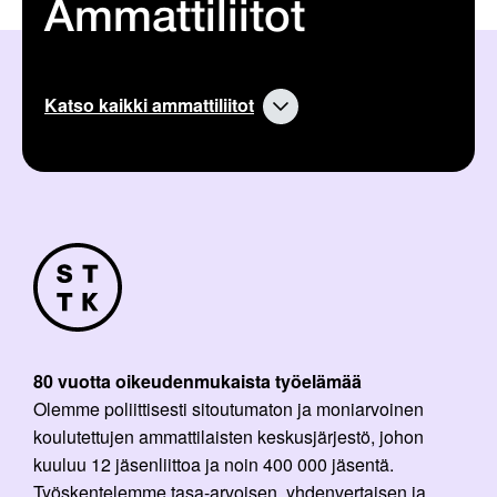
Ammattiliitot
Katso kaikki ammattiliitot
80 vuotta oikeudenmukaista työelämää
Olemme poliittisesti sitoutumaton ja moniarvoinen
koulutettujen ammattilaisten keskusjärjestö, johon
kuuluu 12 jäsenliittoa ja noin 400 000 jäsentä.
Työskentelemme tasa-arvoisen, yhdenvertaisen ja