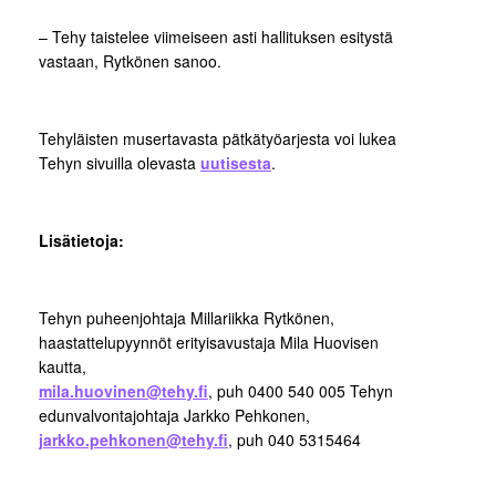
– Tehy taistelee viimeiseen asti hallituksen esitystä
vastaan, Rytkönen sanoo.
Tehyläisten musertavasta pätkätyöarjesta voi lukea
Tehyn sivuilla olevasta
uutisesta
.
Lisätietoja:
Tehyn puheenjohtaja Millariikka Rytkönen,
haastattelupyynnöt erityisavustaja Mila Huovisen
kautta,
mila.huovinen@tehy.fi
, puh 0400 540 005 Tehyn
edunvalvontajohtaja Jarkko Pehkonen,
jarkko.pehkonen@tehy.fi
, puh 040 5315464