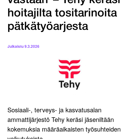
vastaan”– Tehy keräsi
hoitajilta tositarinoita
pätkätyöarjesta
Julkaistu
9.3.2026
Sosiaali-, terveys- ja kasvatusalan
ammattijärjestö Tehy keräsi jäseniltään
kokemuksia määräaikaisten työsuhteiden
vaikutuksista.