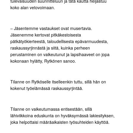
tulevaisuuden suunnitteluun ja tätä kautta heijastuu
koko alan vetovoimaan.
– Jäsentemme vastaukset ovat musertavia.
Jäsenemme kertovat pitkäkestoisesta
pätkätyökierteestä, taloudellisesta epävarmuudesta,
raskaussyrjinnästä ja siitä, kuinka perheen
perustaminen on vaikeutunut ja lapsihaaveet on jopa
kokonaan hylätty, Rytkönen sanoo.
Tilanne on Rytköselle itselleenkin tuttu, sillä hän on
kokenut työelämässä raskaussyrjintää.
Tilanne on vaikeutumassa entisestään, sillä
lähiviikkoina eduskunta on hyväksymässä lakiesityksen,
joka helpottaisi määräaikaisten työsuhteiden käyttöä.