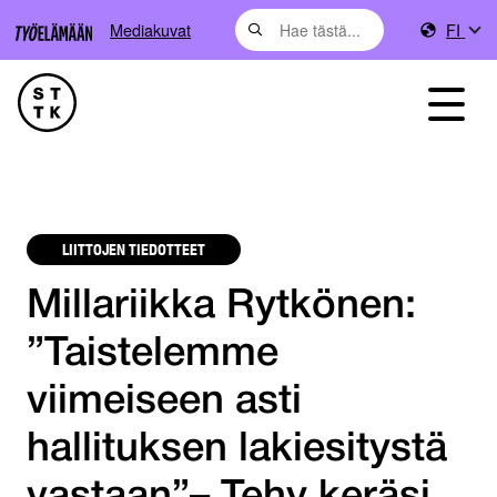
Mediakuvat
FI
LIITTOJEN TIEDOTTEET
Millariikka Rytkönen:
”Taistelemme
viimeiseen asti
hallituksen lakiesitystä