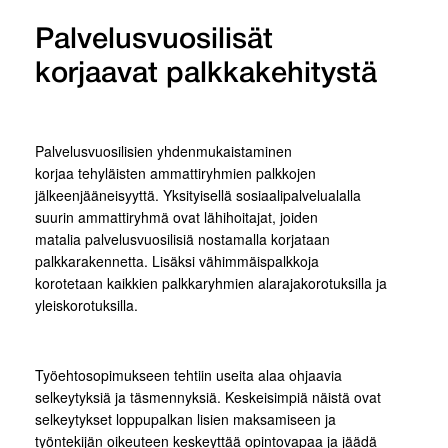
Palvelusvuosilisät
korjaavat palkkakehitystä
Palvelusvuosilisien yhdenmukaistaminen
korjaa tehyläisten ammattiryhmien palkkojen
jälkeenjääneisyyttä. Yksityisellä sosiaalipalvelualalla
suurin ammattiryhmä ovat lähihoitajat, joiden
matalia palvelusvuosilisiä nostamalla korjataan
palkkarakennetta. Lisäksi vähimmäispalkkoja
korotetaan kaikkien palkkaryhmien alarajakorotuksilla ja
yleiskorotuksilla.
Työehtosopimukseen tehtiin useita alaa ohjaavia
selkeytyksiä ja täsmennyksiä. Keskeisimpiä näistä ovat
selkeytykset loppupalkan lisien maksamiseen ja
työntekijän oikeuteen keskeyttää opintovapaa ja jäädä