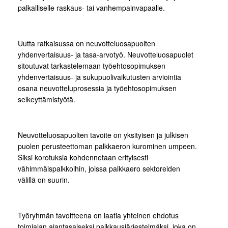
palkalliselle raskaus- tai vanhempainvapaalle.
Uutta ratkaisussa on neuvotteluosapuolten
yhdenvertaisuus- ja tasa-arvotyö. Neuvotteluosapuolet
sitoutuvat tarkastelemaan työehtosopimuksen
yhdenvertaisuus- ja sukupuolivaikutusten arviointia
osana neuvotteluprosessia ja työehtosopimuksen
selkeyttämistyötä.
Neuvotteluosapuolten tavoite on yksityisen ja julkisen
puolen perusteettoman palkkaeron kurominen umpeen.
Siksi korotuksia kohdennetaan erityisesti
vähimmäispalkkoihin, joissa palkkaero sektoreiden
välillä on suurin.
Työryhmän tavoitteena on laatia yhteinen ehdotus
toimialan ajantasaiseksi palkkausjärjestelmäksi, joka on