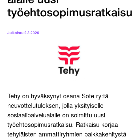
alalle uusi
työehtosopimusratkaisu
Julkaistu
2.3.2026
Tehy on hyväksynyt osana Sote ry:tä
neuvottelutuloksen, jolla yksityiselle
sosiaalipalvelualalle on solmittu uusi
työehtosopimusratkaisu. Ratkaisu korjaa
tehyläisten ammattiryhmien palkkakehitystä