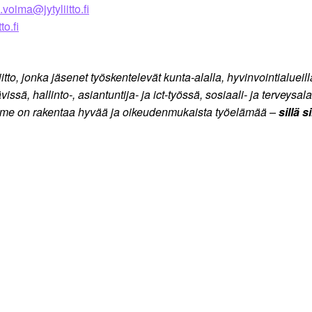
.voima@jytyliitto.fi
to.fi
o, jonka jäsenet työskentelevät kunta-alalla, hyvinvointialueilla, v
ä, hallinto-, asiantuntija- ja ict-työssä, sosiaali- ja terveysala
mme on rakentaa hyvää ja oikeudenmukaista työelämää –
sillä 