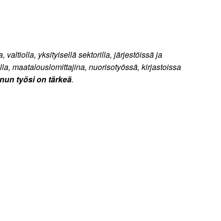
altiolla, yksityisellä sektorilla, järjestöissä ja
lla, maatalouslomittajina, nuorisotyössä, kirjastoissa
sinun työsi on tärkeä
.