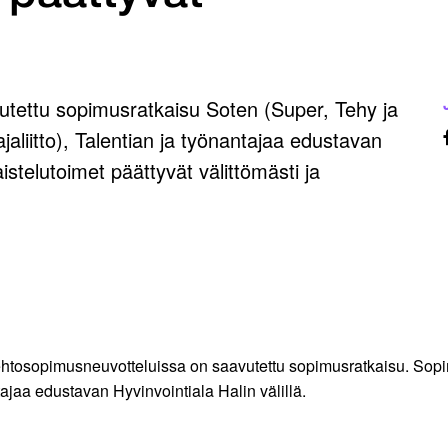
avutettu sopimusratkaisu Soten (Super, Tehy ja
ajaliitto), Talentian ja työnantajaa edustavan
aistelutoimet päättyvät välittömästi ja
ehtosopimusneuvotteluissa on saavutettu sopimusratkaisu. Sopim
ntajaa edustavan Hyvinvointiala Halin välillä.