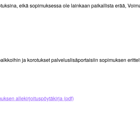
rotuksina, eikä sopimuksessa ole lainkaan paikallista erää, Voima
koihin ja korotukset palveluslisäportaisiin sopimuksen eritte
ksen allekirjoituspöytäkirja (pdf)