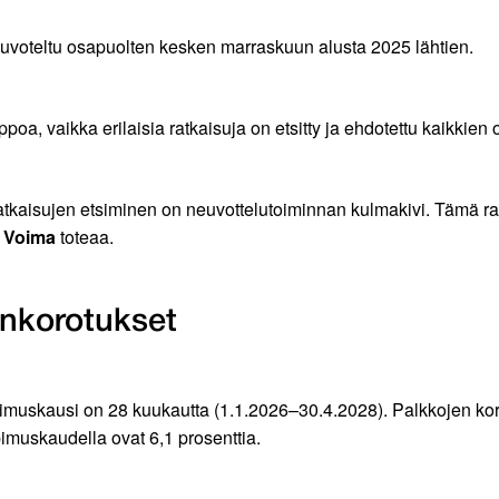
euvoteltu osapuolten kesken marraskuun alusta 2025 lähtien.
oa, vaikka erilaisia ratkaisuja on etsitty ja ehdotettu kaikkien 
ratkaisujen etsiminen on neuvottelutoiminnan kulmakivi. Tämä rat
 Voima
toteaa.
ankorotukset
pimuskausi on 28 kuukautta (1.1.2026–30.4.2028). Palkkojen k
imuskaudella ovat 6,1 prosenttia.