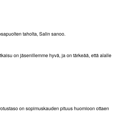
osapuolten taholta, Salin
sanoo.
kaisu on jäsenillemme hyvä, ja on tärkeää, että alalle
orotustaso on sopimuskauden pituus huomioon ottaen