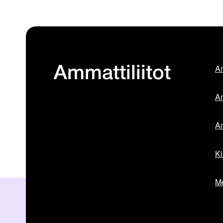
Am
Ammattiliitot
Am
Am
Ki
Me