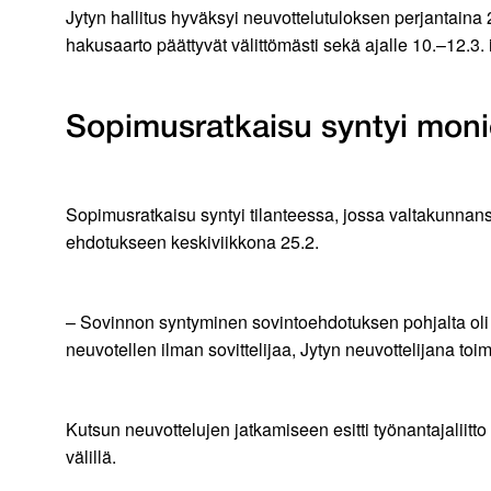
Jytyn hallitus hyväksyi neuvottelutuloksen perjantaina 2
hakusaarto päättyvät välittömästi sekä ajalle 10.–12.3. 
Sopimusratkaisu syntyi moni
Sopimusratkaisu syntyi tilanteessa, jossa valtakunnanso
ehdotukseen keskiviikkona 25.2.
– Sovinnon syntyminen sovintoehdotuksen pohjalta oli 
neuvotellen ilman sovittelijaa, Jytyn neuvottelijana toi
Kutsun neuvottelujen jatkamiseen esitti työnantajaliitto 
välillä.