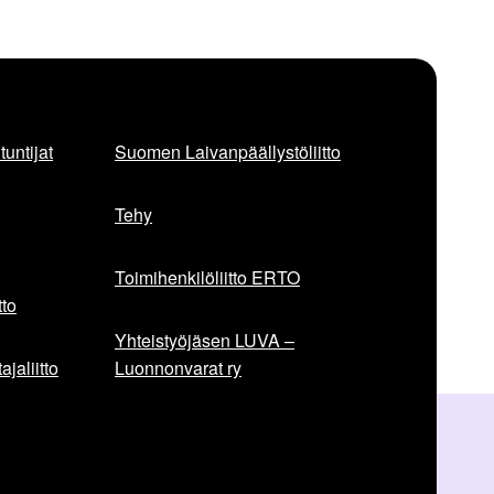
untijat
Suomen Laivanpäällystöliitto
Tehy
Toimihenkilöliitto ERTO
to
Yhteistyöjäsen LUVA –
jaliitto
Luonnonvarat ry