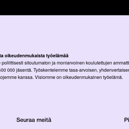
ta oikeudenmukaista työelämää
oliittisesti sitoutumaton ja moniarvoinen koulutettujen ammattil
 400 000 jäsentä. Työskentelemme tasa-arvoisen, yhdenvertaisen
ittojemme kanssa. Visiomme on oikeudenmukainen työelämä.
Seuraa meitä
Pi