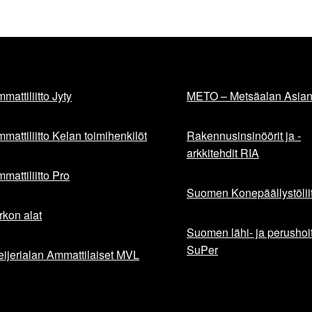
mattiliitto Jyty
METO – Metsäalan Asiant
mattiliitto Kelan toimihenkilöt
Rakennusinsinöörit ja -
arkkitehdit RIA
mattiliitto Pro
Suomen Konepäällystöliit
rkon alat
Suomen lähi- ja perushoita
SuPer
ijerialan Ammattilaiset MVL