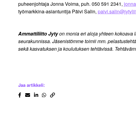
puheenjohtaja Jonna Voima, puh. 050 591 2341,
jonna
työmarkkina-asiantuntija Päivi Salin,
paivi.salin@jytyliit
Ammattiliitto Jyty
on monia eri aloja yhteen kokoava liitt
seurakunnissa. Jäsenistömme toimii mm. pelastustehtäviss
sekä kasvatuksen ja koulutuksen tehtävissä. Tehtävä
Jaa artikkeli: