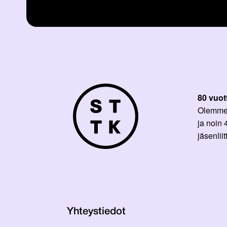
80 vuot
Olemme p
ja noin
jäsenli
Yhteystiedot