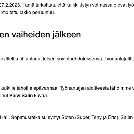
7.2.2026. Tämä tarkoittaa, että kaikki Jytyn voimassa olevat työ
ilmoitettu lakko peruuntuu.
en vaiheiden jälkeen
vittelija oli antanut toisen sovintoehdotuksensa. Työnantajaliitt
kaikille tahoille epävarmaa. Työnantajan aloitteesta lähdimme
minut
Päivi Salin
kuvaa.
Hali. Sopimusratkaisu syntyi Soten (Super, Tehy ja Erto), Sallin (