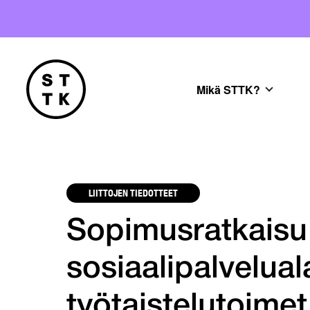
Mikä STTK?
LIITTOJEN TIEDOTTEET
Sopimusratkaisu 
sosiaalipalvelual
työtaistelutoimet