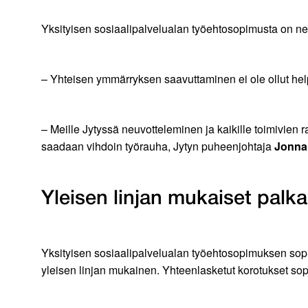
Yksityisen sosiaalipalvelualan työehtosopimusta on n
– Yhteisen ymmärryksen saavuttaminen ei ole ollut helpp
– Meille Jytyssä neuvotteleminen ja kaikille toimivien 
saadaan vihdoin työrauha, Jytyn puheenjohtaja
Jonna
Yleisen linjan mukaiset palk
Yksityisen sosiaalipalvelualan työehtosopimuksen so
yleisen linjan mukainen. Yhteenlasketut korotukset sop