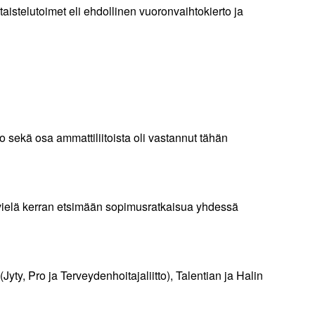
taistelutoimet eli ehdollinen vuoronvaihtokierto ja
o sekä osa ammattiliitoista oli vastannut tähän
 vielä kerran etsimään sopimusratkaisua yhdessä
Jyty, Pro ja Terveydenhoitajaliitto), Talentian ja Halin