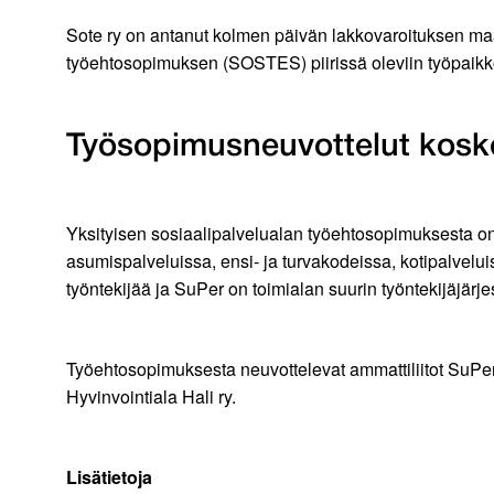
Sote ry on antanut kolmen päivän lakkovaroituksen maal
työehtosopimuksen (SOSTES) piirissä oleviin työpaikkoi
Työsopimusneuvottelut koske
Yksityisen sosiaalipalvelualan työehtosopimuksesta o
asumispalveluissa, ensi- ja turvakodeissa, kotipalveluis
työntekijää ja SuPer on toimialan suurin työntekijäjärje
Työehtosopimuksesta neuvottelevat ammattiliitot SuPer, 
Hyvinvointiala Hali ry.
Lisätietoja