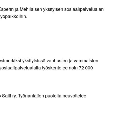
sperin ja Mehiläisen yksityisen sosiaalipalvelualan
työpaikkoihin.
simerkiksi yksityisissä vanhusten ja vammaisten
ä sosiaalipalvelualalla työskentelee noin 72 000
 Salli ry. Työnantajien puolella neuvottelee