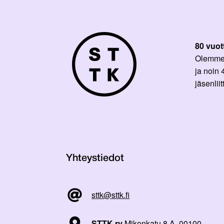
80 vuot
Olemme p
ja noin
jäsenli
Yhteystiedot
sttk@sttk.fi
STTK ry
Mikonkatu 8 A, 00100