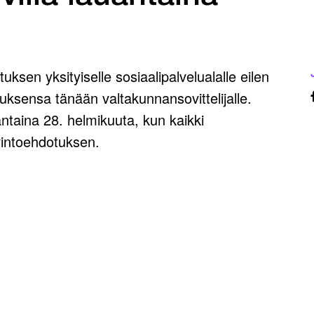
uksen yksityiselle sosiaalipalvelualalle eilen
ksensa tänään valtakunnansovittelijalle.
antaina 28. helmikuuta, kun kaikki
vintoehdotuksen.