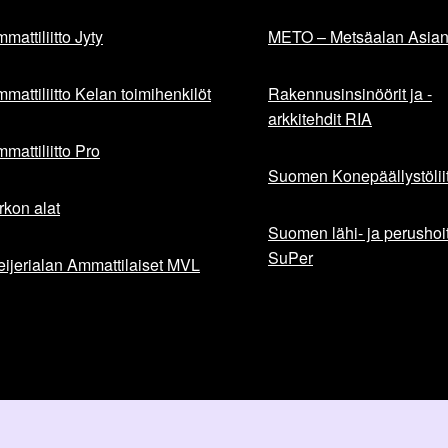
mattiliitto Jyty
METO – Metsäalan Asiant
mattiliitto Kelan toimihenkilöt
Rakennusinsinöörit ja -
arkkitehdit RIA
mattiliitto Pro
Suomen Konepäällystöliit
rkon alat
Suomen lähi- ja perushoita
SuPer
ijerialan Ammattilaiset MVL