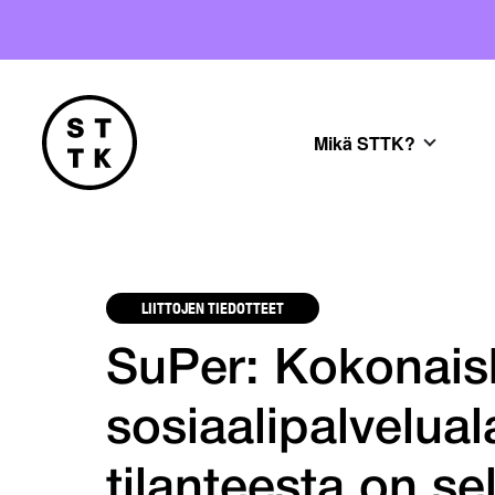
Mikä STTK?
LIITTOJEN TIEDOTTEET
SuPer: Kokonais
sosiaalipalvelual
tilanteesta on sel