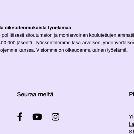
ta oikeudenmukaista työelämää
oliittisesti sitoutumaton ja moniarvoinen koulutettujen ammattil
 400 000 jäsentä. Työskentelemme tasa-arvoisen, yhdenvertaisen
ittojemme kanssa. Visiomme on oikeudenmukainen työelämä.
Seuraa meitä
Pi
Yh
La
ST