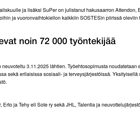
iskuulle ja lisäksi SuPer on julistanut hakusaarron Attendon, E
hin ja vuoronvaihtokiellon kaikkiin SOSTESin piirissä oleviin 
vat noin 72 000 työntekijää
n neuvoteltu 3.11.2025 lähtien. Työehtosopimusta noudatetaan e
sa sekä erilaisissa sosiaali- ja terveysjärjestöissä. Yksityisell
stö.
Erto ja Tehy eli Sote ry sekä JHL, Talentia ja neuvottelujärjestö