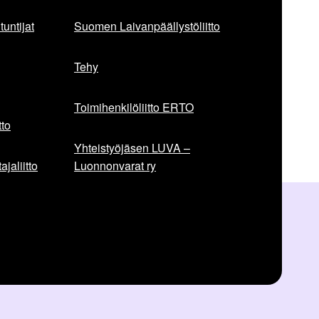
untijat
Suomen Laivanpäällystöliitto
Tehy
Toimihenkilöliitto ERTO
to
Yhteistyöjäsen LUVA –
jaliitto
Luonnonvarat ry