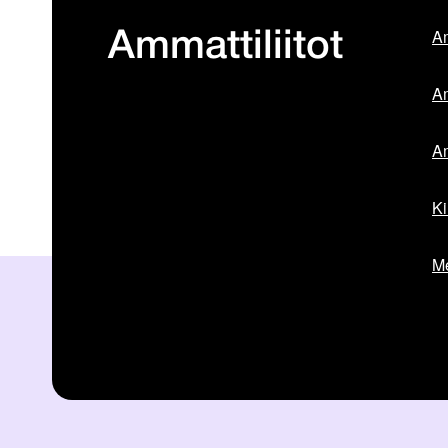
Am
Ammattiliitot
Am
Am
Ki
Me