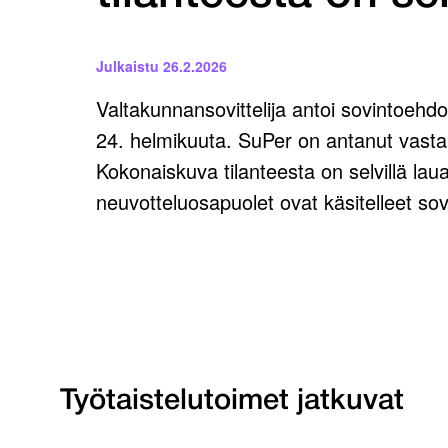
Julkaistu
26.2.2026
Valtakunnansovittelija antoi sovintoehdot
24. helmikuuta. SuPer on antanut vastau
Kokonaiskuva tilanteesta on selvillä lau
neuvotteluosapuolet ovat käsitelleet so
Työtaistelutoimet jatkuvat