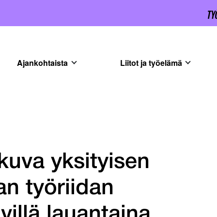
Ajankohtaista
Liitot ja työelämä
kuva yksityisen
an työriidan
villä lauantaina