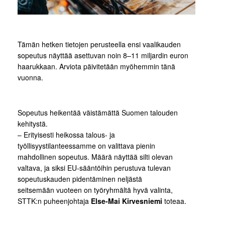
Tämän hetken tietojen perusteella ensi vaalikauden
sopeutus näyttää asettuvan noin 8–11 miljardin euron
haarukkaan. Arviota päivitetään myöhemmin tänä
vuonna.
Sopeutus heikentää väistämättä Suomen talouden
kehitystä.
– Erityisesti heikossa talous- ja
työllisyystilanteessamme on valittava pienin
mahdollinen sopeutus. Määrä näyttää silti olevan
valtava, ja siksi EU-sääntöihin perustuva tulevan
sopeutuskauden pidentäminen neljästä
seitsemään vuoteen on työryhmältä hyvä valinta,
STTK:n puheenjohtaja
Else-Mai Kirvesniemi
toteaa.