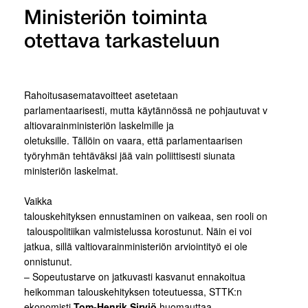
Ministeriön toiminta
otettava tarkasteluun
Rahoitusasematavoitteet asetetaan
parlamentaarisesti, mutta käytännössä ne pohjautuvat v
altiovarainministeriön laskelmille ja
oletuksille. Tällöin on vaara, että parlamentaarisen
työryhmän tehtäväksi jää vain poliittisesti siunata
ministeriön laskelmat.
Vaikka
talouskehityksen ennustaminen on vaikeaa, sen rooli on
talouspolitiikan valmistelussa korostunut. Näin ei voi
jatkua, sillä valtiovarainministeriön arviointityö ei ole
onnistunut.
– Sopeutustarve on jatkuvasti kasvanut ennakoitua
heikomman talouskehityksen toteutuessa, STTK:n
ekonomisti
Tom-Henrik Sirviö
huomauttaa.