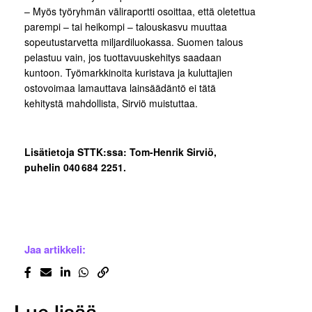
– Myös työryhmän väliraportti osoittaa, että oletettua
parempi – tai heikompi – talouskasvu muuttaa
sopeutustarvetta miljardiluokassa. Suomen talous
pelastuu vain, jos tuottavuuskehitys saadaan
kuntoon. Työmarkkinoita kuristava ja kuluttajien
ostovoimaa lamauttava lainsäädäntö ei tätä
kehitystä mahdollista, Sirviö muistuttaa.
Lisätietoja STTK:ssa: Tom-Henrik Sirviö,
puhelin 040 684 2251.
Jaa artikkeli: