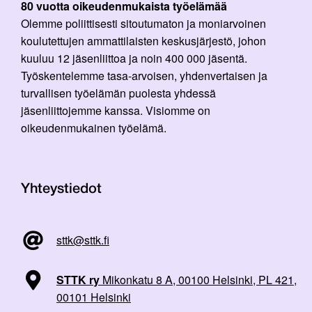
80 vuotta oikeudenmukaista työelämää
Olemme poliittisesti sitoutumaton ja moniarvoinen
koulutettujen ammattilaisten keskusjärjestö, johon
kuuluu 12 jäsenliittoa ja noin 400 000 jäsentä.
Työskentelemme tasa-arvoisen, yhdenvertaisen ja
turvallisen työelämän puolesta yhdessä
jäsenliittojemme kanssa. Visiomme on
oikeudenmukainen työelämä.
Yhteystiedot
sttk@sttk.fi
STTK ry
Mikonkatu 8 A, 00100 Helsinki, PL 421,
00101 Helsinki