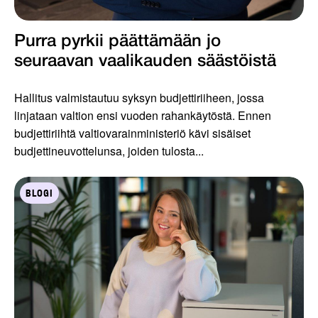
Purra pyrkii päättämään jo
seuraavan vaalikauden säästöistä
Hallitus valmistautuu syksyn budjettiriiheen, jossa
linjataan valtion ensi vuoden rahankäytöstä. Ennen
budjettiriihtä valtiovarainministeriö kävi sisäiset
budjettineuvottelunsa, joiden tulosta...
BLOGI