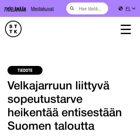
Mediakuvat
FI
TIEDOTE
Velkajarruun liittyvä
sopeutustarve
heikentää entisestään
Suomen taloutta