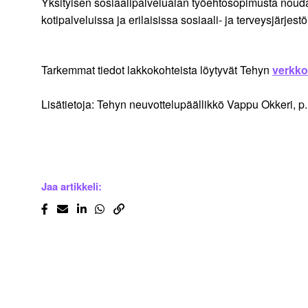
Yksityisen sosiaalipalvelualan työehtosopimusta nouda
kotipalveluissa ja erilaisissa sosiaali- ja terveysjärjest
Tarkemmat tiedot lakkokohteista löytyvät Tehyn
verkko
Lisätietoja: Tehyn neuvottelupäällikkö Vappu Okkeri, 
Jaa artikkeli: