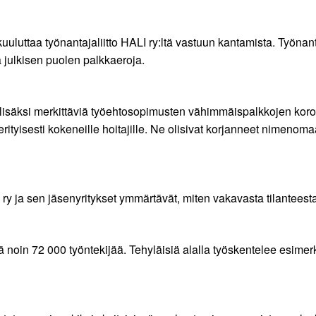
uluttaa työnantajaliitto HALI ry:ltä vastuun kantamista. Työnant
a julkisen puolen palkkaeroja.
äksi merkittäviä työehtosopimusten vähimmäispalkkojen korotuksia
ityisesti kokeneille hoitajille. Ne olisivat korjanneet nimenoma
li ry ja sen jäsenyritykset ymmärtävät, miten vakavasta tilantee
ä noin 72 000 työntekijää. Tehyläisiä alalla työskentelee esimerk