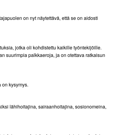
ajapuolen on nyt näytettävä, että se on aidosti
, jotka oli kohdistettu kaikille työntekijöille.
an suurimpia palkkaeroja, ja on otettava ratkaisun
sta on kysymys.
iksi lähihoitajina, sairaanhoitajina, sosionomeina,