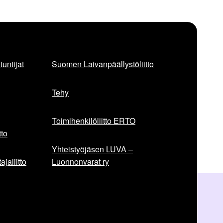
untijat
Suomen Laivanpäällystöliitto
Tehy
Toimihenkilöliitto ERTO
to
Yhteistyöjäsen LUVA –
jaliitto
Luonnonvarat ry