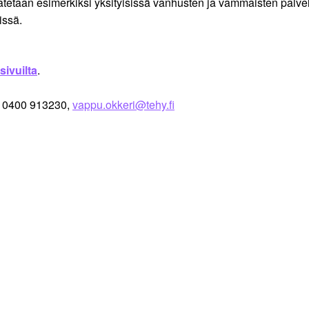
tetaan esimerkiksi yksityisissä vanhusten ja vammaisten palvel
öissä.
sivuilta
.
p. 0400 913230,
vappu.okkeri@tehy.fi