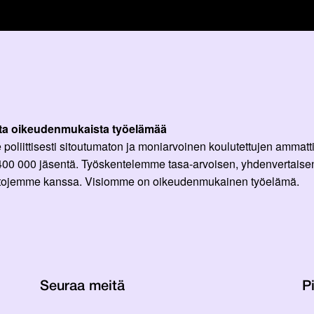
ta oikeudenmukaista työelämää
oliittisesti sitoutumaton ja moniarvoinen koulutettujen ammattil
 400 000 jäsentä. Työskentelemme tasa-arvoisen, yhdenvertaisen
ittojemme kanssa. Visiomme on oikeudenmukainen työelämä.
Seuraa meitä
Pi