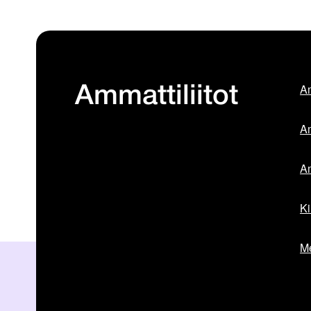
Am
Ammattiliitot
Am
Am
Ki
Me