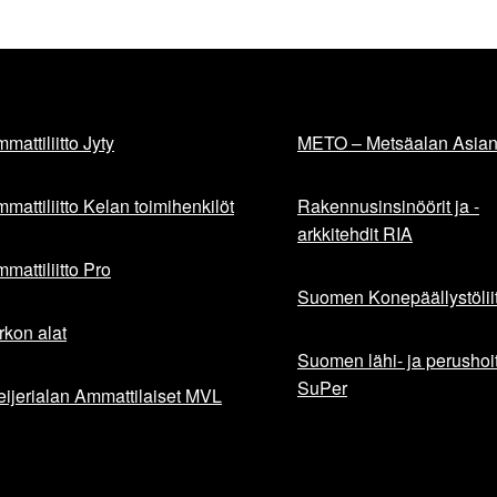
mattiliitto Jyty
METO – Metsäalan Asiant
mattiliitto Kelan toimihenkilöt
Rakennusinsinöörit ja -
arkkitehdit RIA
mattiliitto Pro
Suomen Konepäällystöliit
rkon alat
Suomen lähi- ja perushoita
SuPer
ijerialan Ammattilaiset MVL