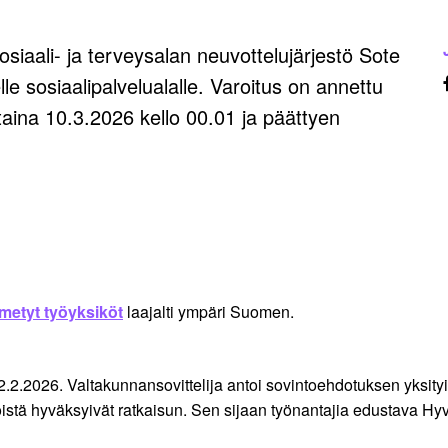
iaali- ja terveysalan neuvottelujärjestö Sote
le sosiaalipalvelualalle. Varoitus on annettu
aina 10.3.2026 kello 00.01 ja päättyen
metyt työyksiköt
laajalti ympäri Suomen.
i 2.2.2026. Valtakunnansovittelija antoi sovintoehdotuksen yksit
öistä hyväksyivät ratkaisun. Sen sijaan työnantajia edustava Hyv