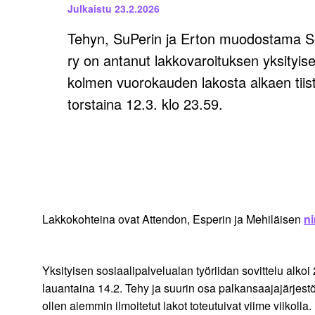
Julkaistu
23.2.2026
Tehyn, SuPerin ja Erton muodostama Sos
ry on antanut lakkovaroituksen yksityisel
kolmen vuorokauden lakosta alkaen tiist
torstaina 12.3. klo 23.59.
Lakkokohteina ovat Attendon, Esperin ja Mehiläisen
ni
Yksityisen sosiaalipalvelualan työriidan sovittelu alko
lauantaina 14.2. Tehy ja suurin osa palkansaajajärjest
ollen aiemmin ilmoitetut lakot toteutuivat viime viikolla.