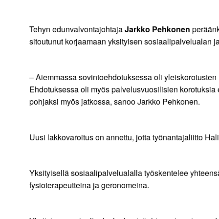
Tehyn edunvalvontajohtaja
Jarkko Pehkonen
peräänku
sitoutunut korjaamaan yksityisen sosiaalipalvelualan j
– Aiemmassa sovintoehdotuksessa oli yleiskorotusten lis
Ehdotuksessa oli myös palvelusvuosilisien korotuksia er
pohjaksi myös jatkossa, sanoo Jarkko Pehkonen.
Uusi lakkovaroitus on annettu, jotta työnantajaliitto Ha
Yksityisellä sosiaalipalvelualalla työskentelee yhteens
fysioterapeutteina ja geronomeina.