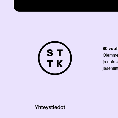
80 vuot
Olemme p
ja noin
jäsenli
Yhteystiedot