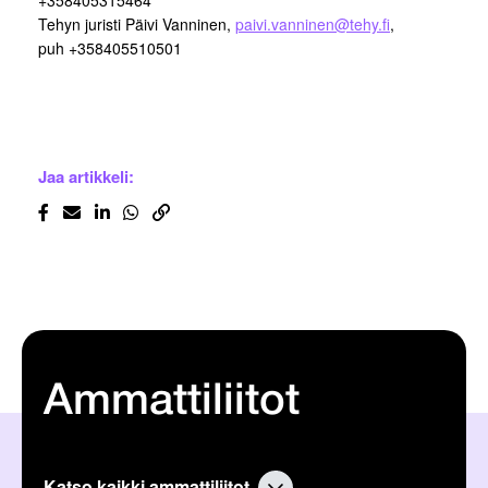
+358405315464
Tehyn juristi Päivi Vanninen,
paivi.vanninen@tehy.fi
,
puh +358405510501
Jaa artikkeli:
Ammattiliitot
Katso kaikki ammattiliitot