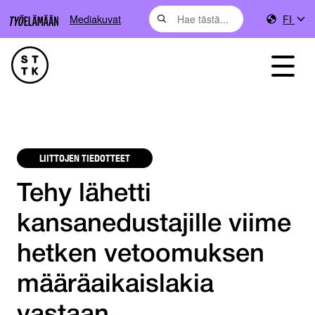
Mediakuvat
FI
LIITTOJEN TIEDOTTEET
Tehy lähetti
kansanedustajille viime
hetken vetoomuksen
määräaikaislakia