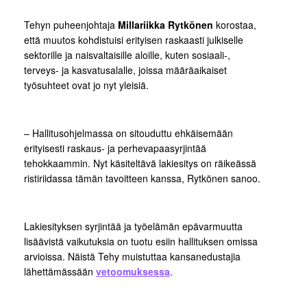
Tehyn puheenjohtaja
Millariikka Rytkönen
korostaa,
että muutos kohdistuisi erityisen raskaasti julkiselle
sektorille ja naisvaltaisille aloille, kuten sosiaali-,
terveys- ja kasvatusalalle, joissa määräaikaiset
työsuhteet ovat jo nyt yleisiä.
– Hallitusohjelmassa on sitouduttu ehkäisemään
erityisesti raskaus- ja perhevapaasyrjintää
tehokkaammin. Nyt käsiteltävä lakiesitys on räikeässä
ristiriidassa tämän tavoitteen kanssa, Rytkönen sanoo.
Lakiesityksen syrjintää ja työelämän epävarmuutta
lisäävistä vaikutuksia on tuotu esiin hallituksen omissa
arvioissa. Näistä Tehy muistuttaa kansanedustajia
lähettämässään
vetoomuksessa
.