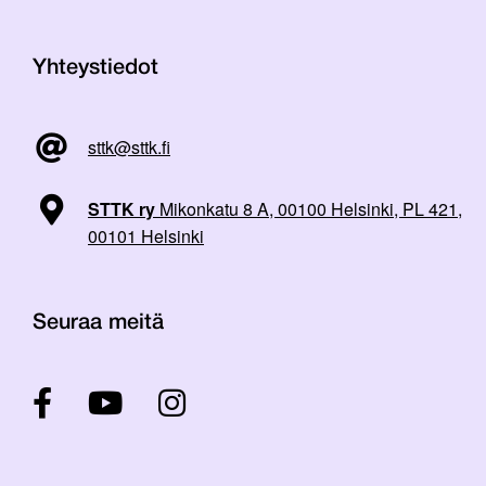
Yhteystiedot
sttk@sttk.fi
STTK ry
Mikonkatu 8 A, 00100 Helsinki, PL 421,
00101 Helsinki
Seuraa meitä