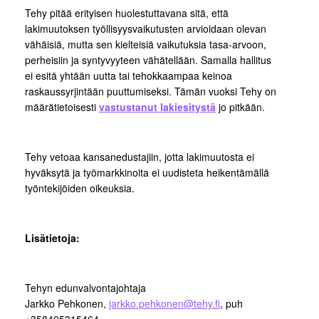
Tehy pitää erityisen huolestuttavana sitä, että
lakimuutoksen työllisyysvaikutusten arvioidaan olevan
vähäisiä, mutta sen kielteisiä vaikutuksia tasa-arvoon,
perheisiin ja syntyvyyteen vähätellään. Samalla hallitus
ei esitä yhtään uutta tai tehokkaampaa keinoa
raskaussyrjintään puuttumiseksi. Tämän vuoksi Tehy on
määrätietoisesti
vastustanut lakiesitystä
jo pitkään.
Tehy vetoaa kansanedustajiin, jotta lakimuutosta ei
hyväksytä ja työmarkkinoita ei uudisteta heikentämällä
työntekijöiden oikeuksia.
Lisätietoja:
Tehyn edunvalvontajohtaja
Jarkko Pehkonen,
jarkko.pehkonen@tehy.fi
, puh