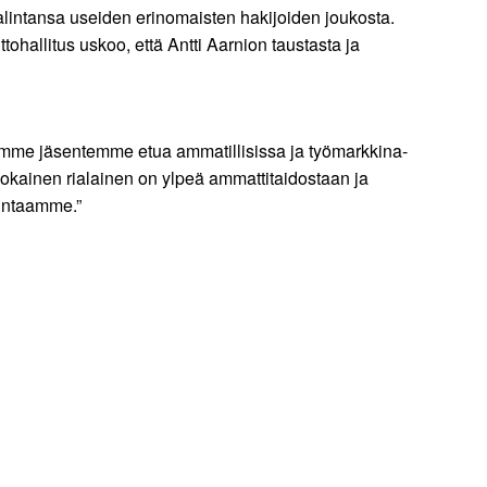
 valintansa useiden erinomaisten hakijoiden joukosta.
ohallitus uskoo, että Antti Aarnion taustasta ja
Ajamme jäsentemme etua ammatillisissa ja työmarkkina-
jokainen rialainen on ylpeä ammattitaidostaan ja
mintaamme.”