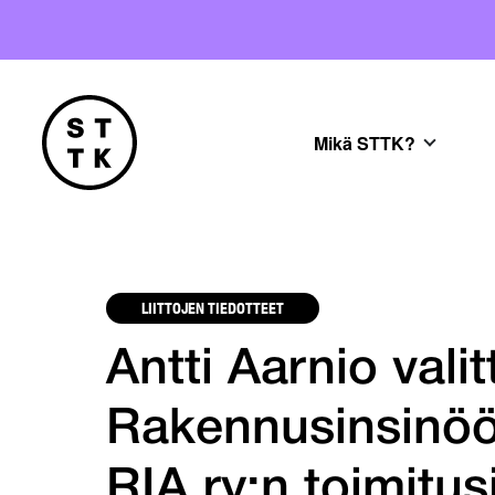
Mikä STTK?
LIITTOJEN TIEDOTTEET
Antti Aarnio valitt
Rakennusinsinööri
RIA ry:n toimitus