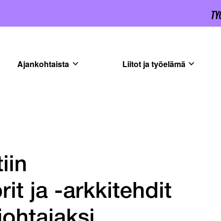
Ajankohtaista
Liitot ja työelämä
iin
t ja -arkkitehdit
johtajaksi