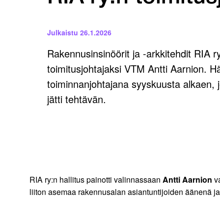
Julkaistu
26.1.2026
Rakennusinsinöörit ja -arkkitehdit RIA ry:
toimitusjohtajaksi VTM Antti Aarnion. H
toiminnanjohtajana syyskuusta alkaen, jol
jätti tehtävän.
RIA ry:n hallitus painotti valinnassaan
Antti Aarnion
va
liiton asemaa rakennusalan asiantuntijoiden äänenä ja