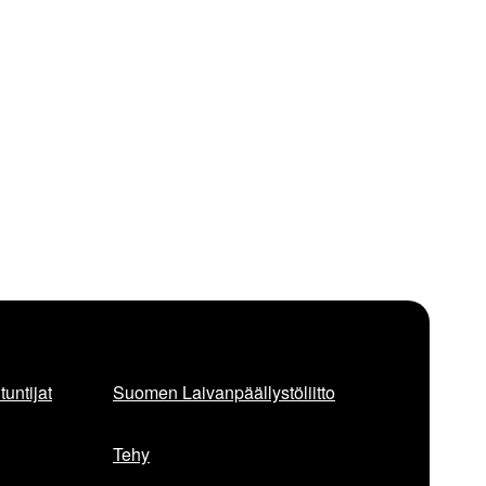
untijat
Suomen Laivanpäällystöliitto
Tehy