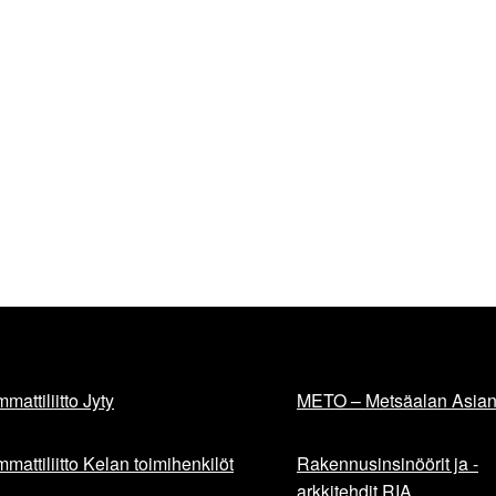
mattiliitto Jyty
METO – Metsäalan Asiant
mattiliitto Kelan toimihenkilöt
Rakennusinsinöörit ja -
arkkitehdit RIA