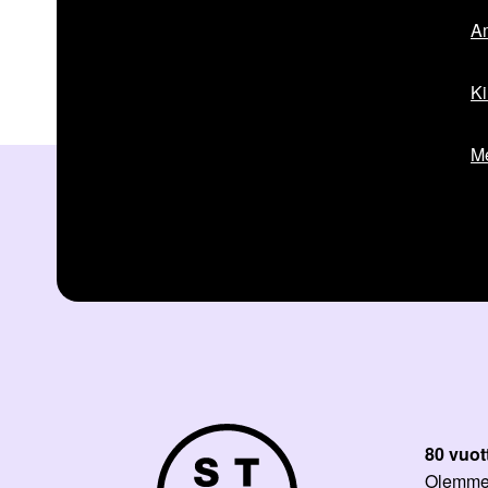
Am
Ki
Me
80 vuot
Olemme p