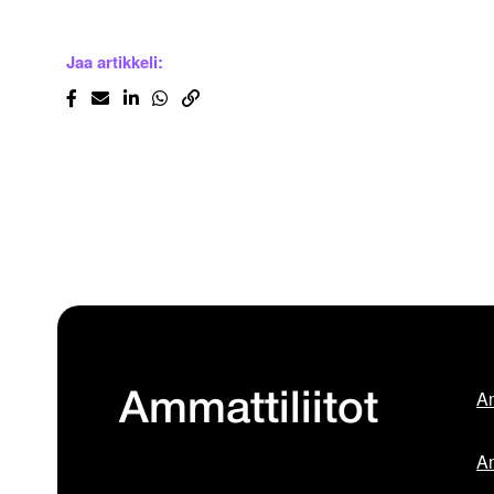
Jaa artikkeli:
Am
Ammattiliitot
Am