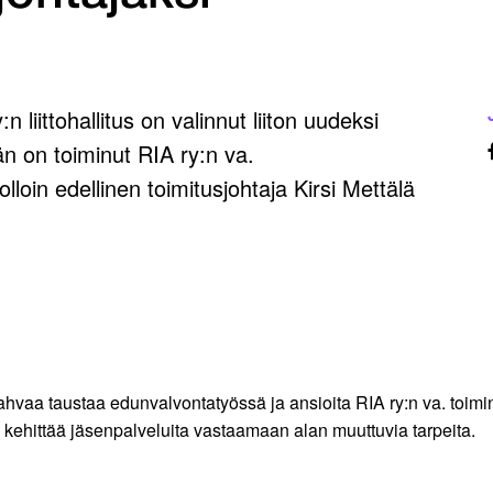
n liittohallitus on valinnut liiton uudeksi
än on toiminut RIA ry:n va.
loin edellinen toimitusjohtaja Kirsi Mettälä
hvaa taustaa edunvalvontatyössä ja ansioita RIA ry:n va. toimi
 kehittää jäsenpalveluita vastaamaan alan muuttuvia tarpeita.