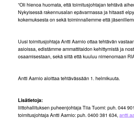
”Oli hienoa huomata, että toimitusjohtajan tehtävä aihe
Nykyisessä rakennusalan epävarmassa ja hitaasti elpyväs
kokemuksesta on sekä toiminnallemme että jäsenillem
Uusi toimitusjohtaja Antti Aarnio ottaa tehtävän vasta
asioissa, edistämme ammattitaidon kehittymistä ja nost
osaamisestaan, sekä siitä että kuuluu nimenomaan RIA-
Antti Aarnio aloittaa tehtävässään 1. helmikuuta.
Lisätietoja:
liittohallituksen puheenjohtaja Tiia Tuomi: puh. 044 9
toimitusjohtaja Antti Aarnio: puh. 0400 381 634,
antti.a