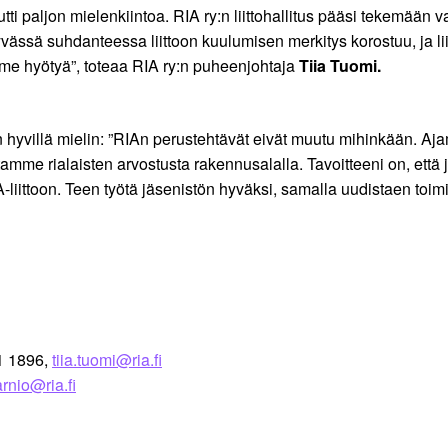
utti paljon mielenkiintoa. RIA ry:n liittohallitus pääsi tekemään
sä suhdanteessa liittoon kuulumisen merkitys korostuu, ja liitt
me hyötyä”, toteaa RIA ry:n puheenjohtaja
Tiia Tuomi.
an hyvillä mielin: ”RIAn perustehtävät eivät muutu mihinkään. 
amme rialaisten arvostusta rakennusalalla. Tavoitteeni on, että 
liittoon. Teen työtä jäsenistön hyväksi, samalla uudistaen toi
01 1896,
tiia.tuomi@ria.fi
arnio@ria.fi