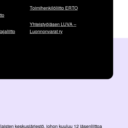
Toimihenkilöliitto ERTO
to
Yhteistyöjäsen LUVA –
jaliitto
Luonnonvarat ry
aisten keskusjärjestö, johon kuuluu 12 jäsenliittoa