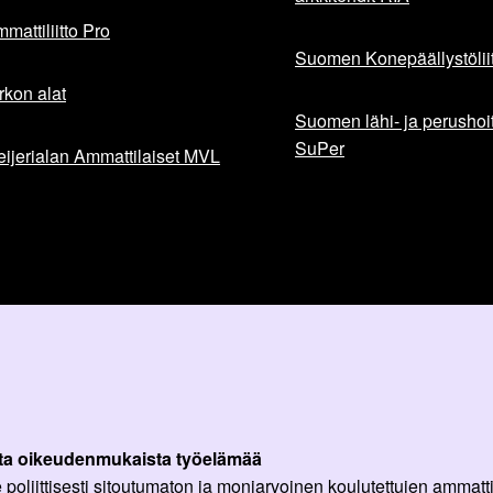
mattiliitto Pro
Suomen Konepäällystöliit
rkon alat
Suomen lähi- ja perushoita
SuPer
ijerialan Ammattilaiset MVL
ta oikeudenmukaista työelämää
oliittisesti sitoutumaton ja moniarvoinen koulutettujen ammattil