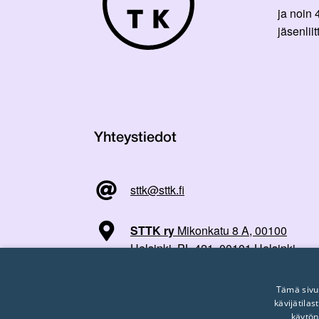
ja noin
jäsenli
Yhteystiedot
sttk@sttk.fi
STTK ry
Mikonkatu 8 A, 00100
Helsinki, PL 421, 00101 Helsinki
Tämä sivu
kävijätila
käytön