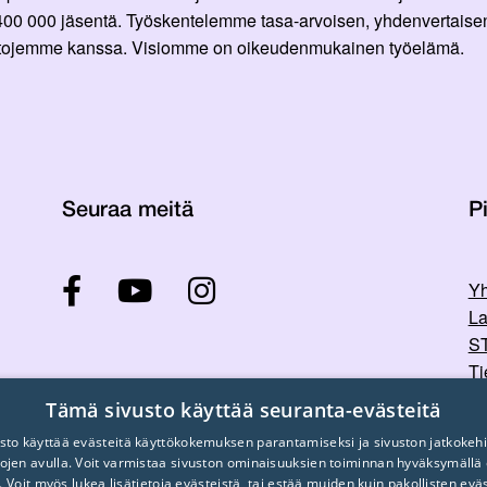
 400 000 jäsentä. Työskentelemme tasa-arvoisen, yhdenvertaisen
ittojemme kanssa. Visiomme on oikeudenmukainen työelämä.
Seuraa meitä
Pi
Yh
La
ST
Ti
Tu
Tämä sivusto käyttää seuranta-evästeitä
sto käyttää evästeitä käyttökokemuksen parantamiseksi ja sivuston jatkokehi
stojen avulla. Voit varmistaa sivuston ominaisuuksien toiminnan hyväksymällä
. Voit myös lukea lisätietoja evästeistä, tai estää muiden kuin pakollisten evä