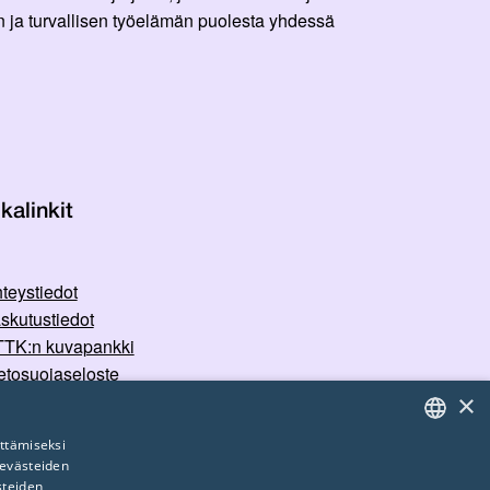
 ja turvallisen työelämän puolesta yhdessä
kalinkit
teystiedot
skutustiedot
TK:n kuvapankki
etosuojaseloste
×
rvallisemman tilan periaatteet
ttämiseksi
 evästeiden
FINNISH
steiden