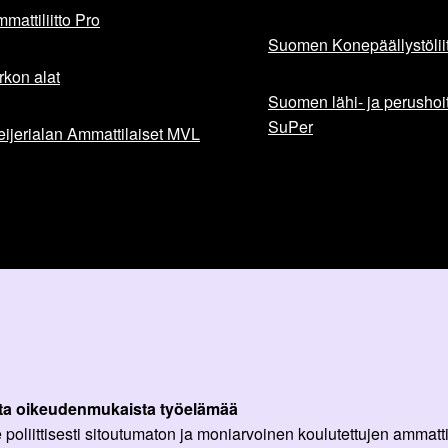
mattiliitto Pro
Suomen Konepäällystöliit
rkon alat
Suomen lähi- ja perushoita
SuPer
ijerialan Ammattilaiset MVL
ta oikeudenmukaista työelämää
oliittisesti sitoutumaton ja moniarvoinen koulutettujen ammattil