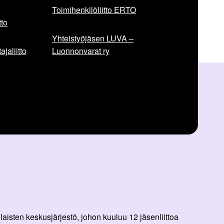
Toimihenkilöliitto ERTO
to
Yhteistyöjäsen LUVA –
jaliitto
Luonnonvarat ry
aisten keskusjärjestö, johon kuuluu 12 jäsenliittoa