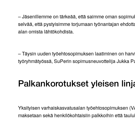
– Jäsenillemme on tärkeää, että saimme oman sopimuksen
selvää, että pystyisimme torjumaan työnantajan ehdot
alan omista lähtökohdista.
– Täysin uuden työehtosopimuksen laatiminen on harvi
työryhmätyössä, SuPerin sopimusneuvottelija Jukka Pa
Palkankorotukset yleisen li
Yksityisen varhaiskasvatusalan työehtosopimuksen (V
maksetaan sekä henkilökohtaisiin palkkoihin että taulu