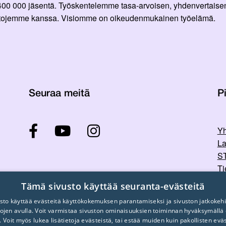
 400 000 jäsentä. Työskentelemme tasa-arvoisen, yhdenvertaisen
ittojemme kanssa. Visiomme on oikeudenmukainen työelämä.
Seuraa meitä
Pi
Yh
La
ST
Ti
Tu
Tämä sivusto käyttää seuranta-evästeitä
sto käyttää evästeitä käyttökokemuksen parantamiseksi ja sivuston jatkokehi
stojen avulla. Voit varmistaa sivuston ominaisuuksien toiminnan hyväksymällä
. Voit myös lukea lisätietoja evästeistä, tai estää muiden kuin pakollisten evä