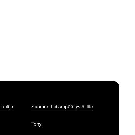
untijat
Suomen Laivanpäällystöliitto
Tehy