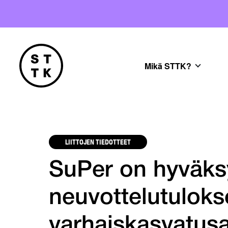
Mikä STTK?
LIITTOJEN TIEDOTTEET
SuPer on hyväks
neuvottelutuloks
varhaiskasvatus