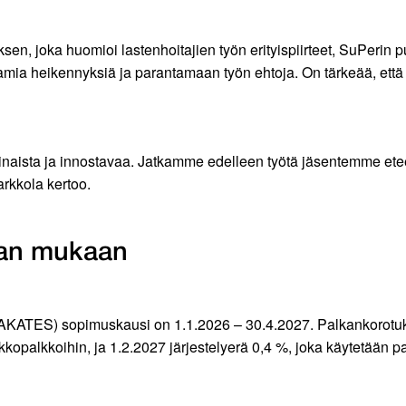
, joka huomioi lastenhoitajien työn erityispiirteet, SuPerin pu
tamia heikennyksiä ja parantamaan työn ehtoja. On tärkeää, et
naista ja innostavaa. Jatkamme edelleen työtä jäsentemme ete
rkkola kertoo.
njan mukaan
AKATES) sopimuskausi on 1.1.2026 – 30.4.2027. Palkankorotuks
kkopalkkoihin, ja 1.2.2027 järjestelyerä 0,4 %, joka käytetään 