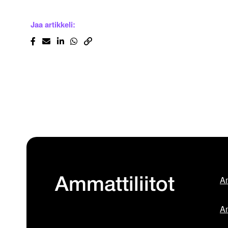
Jaa artikkeli:
Am
Ammattiliitot
Am