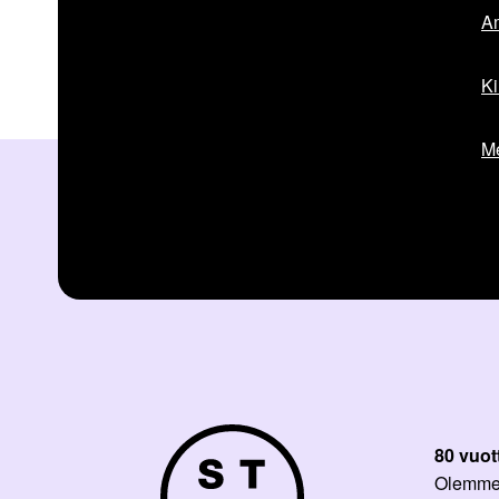
Am
Ki
Me
80 vuot
Olemme p