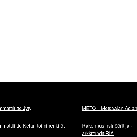
mattiliitto Jyty
METO – Metsäalan Asiant
mattiliitto Kelan toimihenkilöt
Rakennusinsinöörit ja -
arkkitehdit RIA