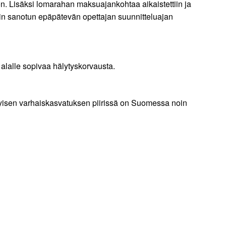
n. Lisäksi lomarahan maksuajankohtaa aikaistettiin ja
 niin sanotun epäpätevän opettajan suunnitteluajan
lalle sopivaa hälytyskorvausta.
ityisen varhaiskasvatuksen piirissä on Suomessa noin