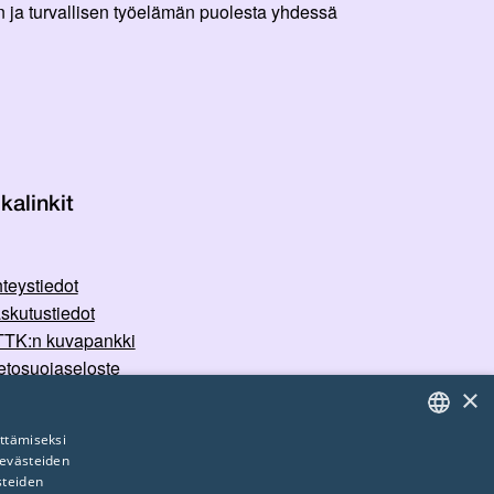
 ja turvallisen työelämän puolesta yhdessä
kalinkit
teystiedot
skutustiedot
TK:n kuvapankki
etosuojaseloste
×
rvallisemman tilan periaatteet
ttämiseksi
 evästeiden
FINNISH
steiden