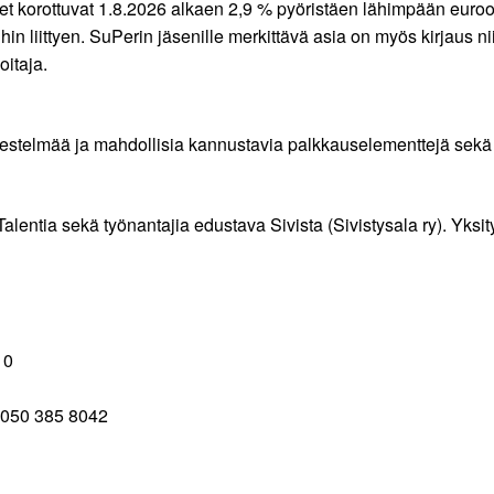
et korottuvat 1.8.2026 alkaen 2,9 % pyöristäen lähimpään euroo
ihin liittyen. SuPerin jäsenille merkittävä asia on myös kirjaus
oitaja.
stelmää ja mahdollisia kannustavia palkkauselementtejä sekä a
alentia sekä työnantajia edustava Sivista (Sivistysala ry). Yks
10
. 050 385 8042