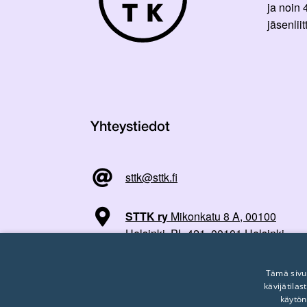
ja noin
jäsenli
Yhteystiedot
sttk@sttk.fi
STTK ry
Mikonkatu 8 A, 00100
Helsinki, PL 421, 00101 Helsinki
Tämä sivu
kävijätila
käytön