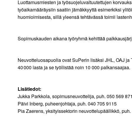
Luottamusmiesten ja työsuojeluvaltuutettujen korvauks
työaikamääräysiin saatiin jämäkkyyttä esimerkiksi ylitö
huomioimisesta, sillä yleensä tehtävässä toimii lastenh
Sopimuskauden aikana työryhmä kehittää palkkausjärje
Neuvotteluosapuolia ovat SuPerin lisäksi JHL, OAJ ja T
40 000 lasta ja se työllistää noin 10 000 palkansaajaa.
Lisätiedot:
Jukka Parkkola, sopimusneuvottelija, puh. 050 569 87
Päivi Inberg, puheenjohtaja, puh. 040 705 9115
Pia Zaerens, yksityissektorin neuvottelupäällikkö, puh