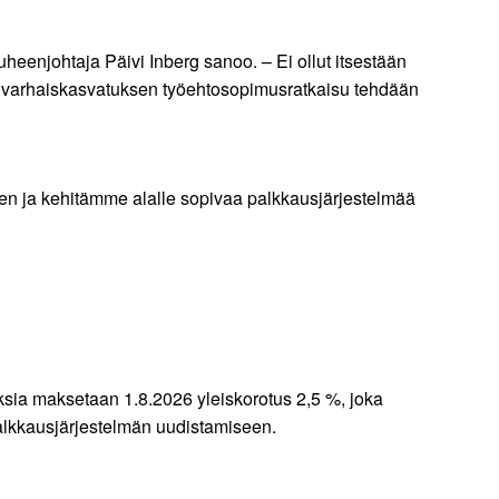
heenjohtaja Päivi Inberg sanoo. – Ei ollut itsestään
tä varhaiskasvatuksen työehtosopimusratkaisu tehdään
en ja kehitämme alalle sopivaa palkkausjärjestelmää
ia maksetaan 1.8.2026 yleiskorotus 2,5 %, joka
palkkausjärjestelmän uudistamiseen.