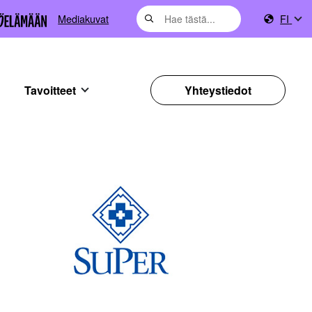
Mediakuvat
FI
Tavoitteet
Yhteystiedot