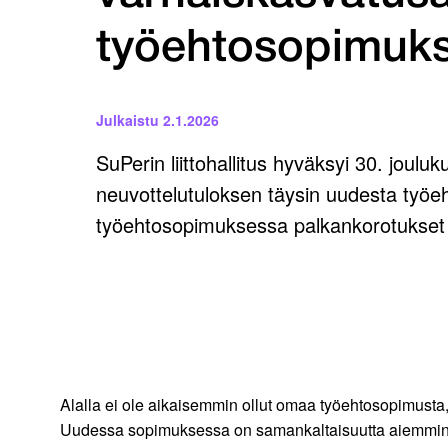
työehtosopimuk
Julkaistu
2.1.2026
SuPerin liittohallitus hyväksyi 30. joulu
neuvottelutuloksen täysin uudesta työ
työehtosopimuksessa palkankorotukset 
Alalla ei ole aikaisemmin ollut omaa työehtosopimusta
Uudessa sopimuksessa on samankaltaisuutta aiemmin 