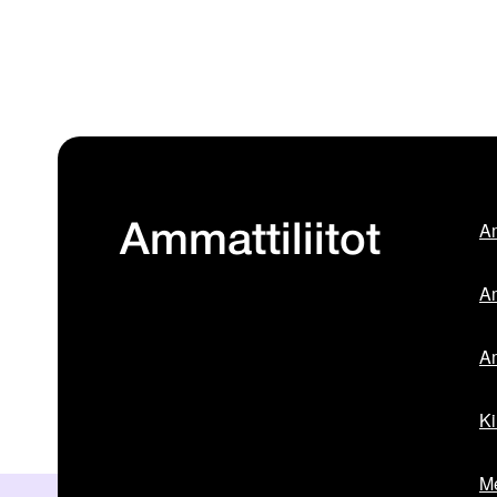
Am
Ammattiliitot
Am
Am
Ki
Me