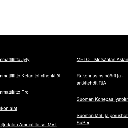
mattiliitto Jyty
METO – Metsäalan Asiant
mattiliitto Kelan toimihenkilöt
Rakennusinsinöörit ja -
arkkitehdit RIA
mattiliitto Pro
Suomen Konepäällystöliit
rkon alat
Suomen lähi- ja perushoita
SuPer
ijerialan Ammattilaiset MVL