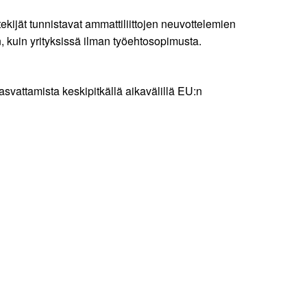
ijät tunnistavat ammattiliittojen neuvottelemien
 kuin yrityksissä ilman työehtosopimusta.
svattamista keskipitkällä aikavälillä EU:n