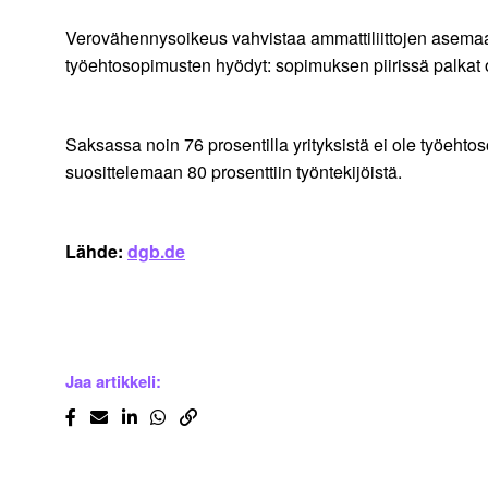
Verovähennysoikeus vahvistaa ammattiliittojen asemaa 
työehtosopimusten hyödyt: sopimuksen piirissä palkat
Saksassa noin 76 prosentilla yrityksistä ei ole työehto
suosittelemaan 80 prosenttiin työntekijöistä.
Lähde:
dgb.de
Jaa artikkeli: