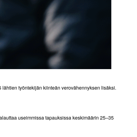
6 lähtien työntekijän kiinteän verovähennyksen lisäksi.
a palauttaa useimmissa tapauksissa keskimäärin 25–35