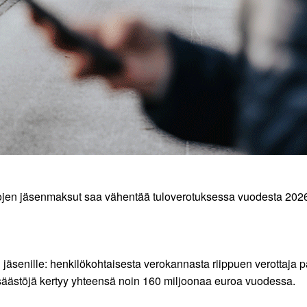
iittojen jäsenmaksut saa vähentää tuloverotuksessa vuodesta 202
en jäsenille: henkilökohtaisesta verokannasta riippuen verottaj
säästöjä kertyy yhteensä noin 160 miljoonaa euroa vuodessa.