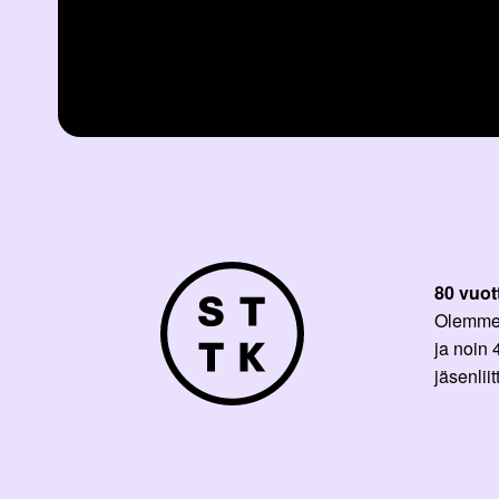
80 vuot
Olemme p
ja noin
jäsenli