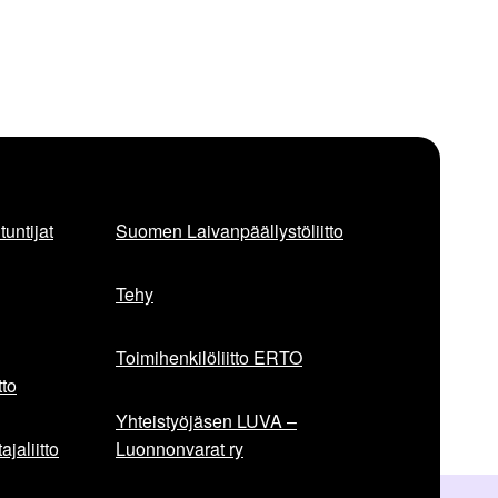
untijat
Suomen Laivanpäällystöliitto
Tehy
Toimihenkilöliitto ERTO
to
Yhteistyöjäsen LUVA –
jaliitto
Luonnonvarat ry