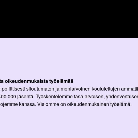
ta oikeudenmukaista työelämää
oliittisesti sitoutumaton ja moniarvoinen koulutettujen ammattil
 400 000 jäsentä. Työskentelemme tasa-arvoisen, yhdenvertaisen
ittojemme kanssa. Visiomme on oikeudenmukainen työelämä.