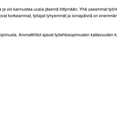
ja voi kannustaa uusia jäseniä liittymään. Yhä useammat työntek
 ovat korkeammat, työajat lyhyemmät ja lomapäiviä on enemmän,
sopimusta. Ammattiliitot ajavat työehtosopimusten kattavuuden ka