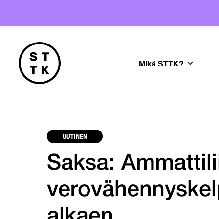
Mikä STTK?
UUTINEN
Saksa: Ammattili
verovähennyskel
alkaen