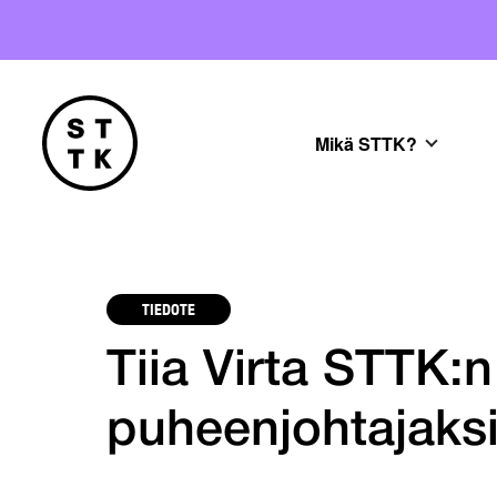
Mikä STTK?
TIEDOTE
Tiia Virta STTK:n
puheenjohtajaks