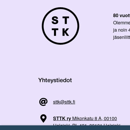
80 vuot
Olemme p
ja noin
jäsenli
Yhteystiedot
sttk@sttk.fi
STTK ry
Mikonkatu 8 A, 00100
Helsinki, PL 421, 00101 Helsinki