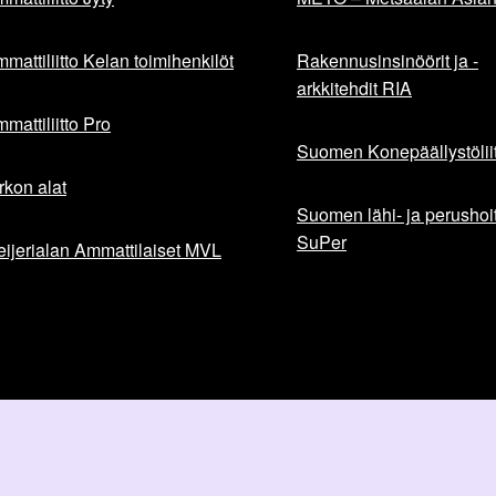
mattiliitto Kelan toimihenkilöt
Rakennusinsinöörit ja -
arkkitehdit RIA
mattiliitto Pro
Suomen Konepäällystöliit
rkon alat
Suomen lähi- ja perushoita
SuPer
ijerialan Ammattilaiset MVL