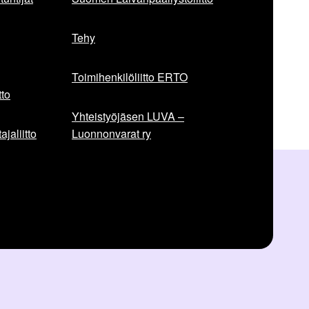
Tehy
Toimihenkilöliitto ERTO
to
Yhteistyöjäsen LUVA –
jaliitto
Luonnonvarat ry