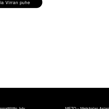
ia Virran puhe
mattiliitto Jyty
METO – Metsäalan Asiant