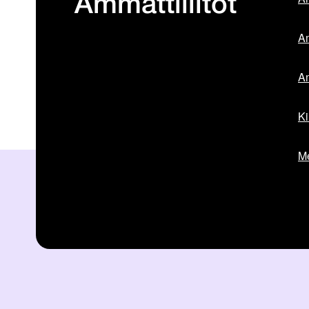
Ammattiliitot
Am
Am
Ki
Me