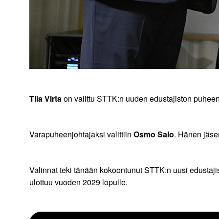
Tiia Virta
on valittu STTK:n uuden edustajiston puheenj
Varapuheenjohtajaksi valittiin
Osmo Salo
. Hänen jäsen
Valinnat teki tänään kokoontunut STTK:n uusi edustajis
ulottuu vuoden 2029 lopulle.