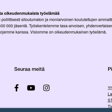
ta oikeudenmukaista työelämää
oliittisesti sitoutumaton ja moniarvoinen koulutettujen ammattil
 400 000 jäsentä. Työskentelemme tasa-arvoisen, yhdenvertaisen
ittojemme kanssa. Visiomme on oikeudenmukainen työelämä.
Seuraa meitä
Pi
Yh
La
ST
Ti