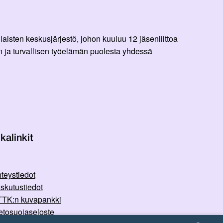
aisten keskusjärjestö, johon kuuluu 12 jäsenliittoa
 ja turvallisen työelämän puolesta yhdessä
kalinkit
teystiedot
skutustiedot
TK:n kuvapankki
etosuojaseloste