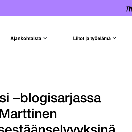
Ajankohtaista
Liitot ja työelämä
si –blogisarjassa
Marttinen
tsestäänselvyyksinä