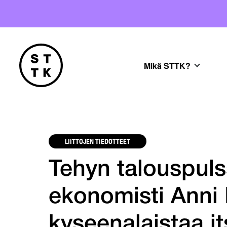
Mikä STTK?
LIITTOJEN TIEDOTTEET
Tehyn talouspuls
ekonomisti Anni 
kyseenalaistaa i