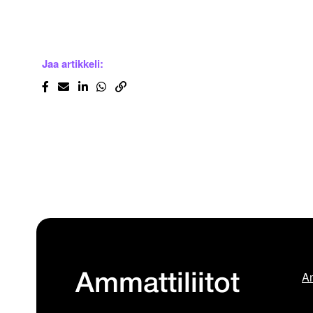
Jaa artikkeli:
Am
Ammattiliitot