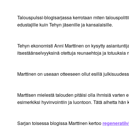
Talouspulssi-blogisarjassa kerrotaan miten talouspolitiik
edustajille kuin Tehyn jäsenille ja kansalaisille.
Tehyn ekonomisti Anni Marttinen on kysytty asiantunt
itsestäänselvyyksinä otettuja reunaehtoja ja totuuksia
Marttinen on useaan otteeseen ollut esillä julkisuudes
Marttisen mielestä talouden pitäisi olla ihmisiä varten
esimerkiksi hyvinvointiin ja luontoon. Tätä aihetta hä
Sarjan toisessa blogissa Marttinen kertoo
regeneratii