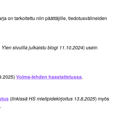
ja on tarkoitettu niin päättäjille, tiedotusvälineiden
ä Ylen sivuilla julkaistu blogi 11.10.2024
) usein
.9.2025)
Voima-lehden haastattelussa
.
utus
(
linkissä HS mielipidekirjoitus 13.8.2025
) myös
.