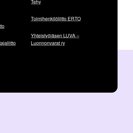
Tehy
Toimihenkilöliitto ERTO
to
Yhteistyöjäsen LUVA –
jaliitto
Luonnonvarat ry