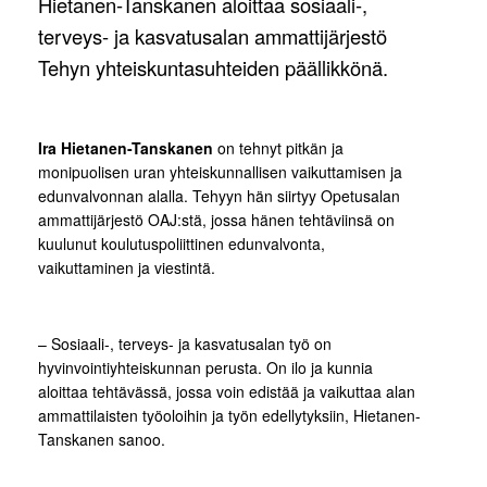
Hietanen-Tanskanen aloittaa sosiaali-,
terveys- ja kasvatusalan ammattijärjestö
Tehyn yhteiskuntasuhteiden päällikkönä.
Ira Hietanen-Tanskanen
on tehnyt pitkän ja
monipuolisen uran yhteiskunnallisen vaikuttamisen ja
edunvalvonnan alalla. Tehyyn hän siirtyy Opetusalan
ammattijärjestö OAJ:stä, jossa hänen tehtäviinsä on
kuulunut koulutuspoliittinen edunvalvonta,
vaikuttaminen ja viestintä.
– Sosiaali-, terveys- ja kasvatusalan työ on
hyvinvointiyhteiskunnan perusta. On ilo ja kunnia
aloittaa tehtävässä, jossa voin edistää ja vaikuttaa alan
ammattilaisten työoloihin ja työn edellytyksiin, Hietanen-
Tanskanen sanoo.