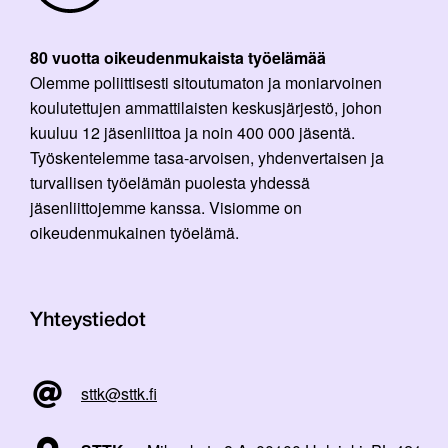
80 vuotta oikeudenmukaista työelämää
Olemme poliittisesti sitoutumaton ja moniarvoinen
koulutettujen ammattilaisten keskusjärjestö, johon
kuuluu 12 jäsenliittoa ja noin 400 000 jäsentä.
Työskentelemme tasa-arvoisen, yhdenvertaisen ja
turvallisen työelämän puolesta yhdessä
jäsenliittojemme kanssa. Visiomme on
oikeudenmukainen työelämä.
Yhteystiedot
sttk@sttk.fi