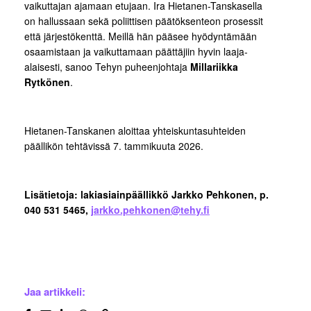
vaikuttajan ajamaan etujaan. Ira Hietanen-Tanskasella
on hallussaan sekä poliittisen päätöksenteon prosessit
että järjestökenttä. Meillä hän pääsee hyödyntämään
osaamistaan ja vaikuttamaan päättäjiin hyvin laaja-
alaisesti, sanoo Tehyn puheenjohtaja
Millariikka
Rytkönen
.
Hietanen-Tanskanen aloittaa yhteiskuntasuhteiden
päällikön tehtävissä 7. tammikuuta 2026.
Lisätietoja: lakiasiainpäällikkö Jarkko Pehkonen, p.
040 531 5465,
jarkko.pehkonen@tehy.fi
Jaa artikkeli: