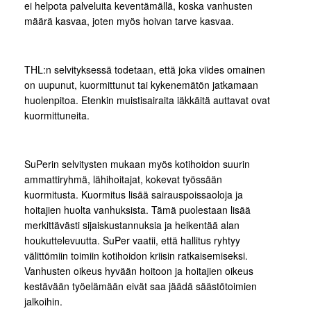
ei helpota palveluita keventämällä, koska vanhusten
määrä kasvaa, joten myös hoivan tarve kasvaa.
THL:n selvityksessä todetaan, että joka viides omainen
on uupunut, kuormittunut tai kykenemätön jatkamaan
huolenpitoa. Etenkin muistisairaita iäkkäitä auttavat ovat
kuormittuneita.
SuPerin selvitysten mukaan myös kotihoidon suurin
ammattiryhmä, lähihoitajat, kokevat työssään
kuormitusta. Kuormitus lisää sairauspoissaoloja ja
hoitajien huolta vanhuksista. Tämä puolestaan lisää
merkittävästi sijaiskustannuksia ja heikentää alan
houkuttelevuutta. SuPer vaatii, että hallitus ryhtyy
välittömiin toimiin kotihoidon kriisin ratkaisemiseksi.
Vanhusten oikeus hyvään hoitoon ja hoitajien oikeus
kestävään työelämään eivät saa jäädä säästötoimien
jalkoihin.