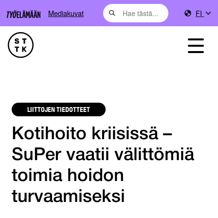
Mediakuvat
FI
LIITTOJEN TIEDOTTEET
Kotihoito kriisissä –
SuPer vaatii välittömiä
toimia hoidon
turvaamiseksi