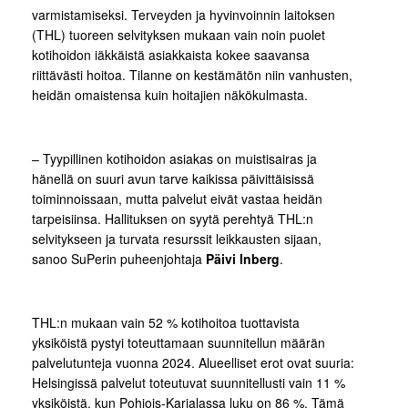
varmistamiseksi. Terveyden ja hyvinvoinnin laitoksen
(THL) tuoreen selvityksen mukaan vain noin puolet
kotihoidon iäkkäistä asiakkaista kokee saavansa
riittävästi hoitoa. Tilanne on kestämätön niin vanhusten,
heidän omaistensa kuin hoitajien näkökulmasta.
– Tyypillinen kotihoidon asiakas on muistisairas ja
hänellä on suuri avun tarve kaikissa päivittäisissä
toiminnoissaan, mutta palvelut eivät vastaa heidän
tarpeisiinsa. Hallituksen on syytä perehtyä THL:n
selvitykseen ja turvata resurssit leikkausten sijaan,
sanoo SuPerin puheenjohtaja
Päivi Inberg
.
THL:n mukaan vain 52 % kotihoitoa tuottavista
yksiköistä pystyi toteuttamaan suunnitellun määrän
palvelutunteja vuonna 2024. Alueelliset erot ovat suuria:
Helsingissä palvelut toteutuvat suunnitellusti vain 11 %
yksiköistä, kun Pohjois-Karjalassa luku on 86 %. Tämä