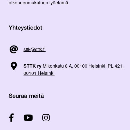
oikeudenmukainen työelämä.
Yhteystiedot
sttk@sttk.fi
STTK ry
Mikonkatu 8 A, 00100 Helsinki, PL 421,
00101 Helsinki
Seuraa meitä