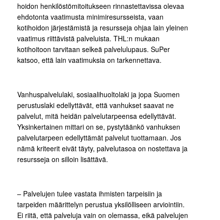
hoidon henkilöstömitoitukseen rinnastettavissa olevaa
ehdotonta vaatimusta minimiresursseista, vaan
kotihoidon järjestämistä ja resursseja ohjaa lain yleinen
vaatimus riittävistä palveluista. THL:n mukaan
kotihoitoon tarvitaan selkeä palvelulupaus. SuPer
katsoo, että lain vaatimuksia on tarkennettava.
Vanhuspalvelulaki, sosiaalihuoltolaki ja jopa Suomen
perustuslaki edellyttävät, että vanhukset saavat ne
palvelut, mitä heidän palvelutarpeensa edellyttävät.
Yksinkertainen mittari on se, pystytäänkö vanhuksen
palvelutarpeen edellyttämät palvelut tuottamaan. Jos
nämä kriteerit eivät täyty, palvelutasoa on nostettava ja
resursseja on silloin lisättävä.
– Palvelujen tulee vastata ihmisten tarpeisiin ja
tarpeiden määrittelyn perustua yksilölliseen arviointiin.
Ei riitä, että palveluja vain on olemassa, eikä palvelujen