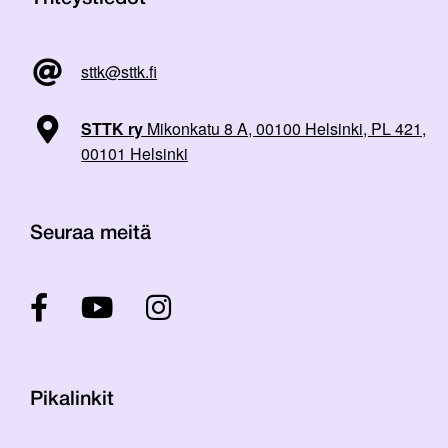
sttk@sttk.fi
STTK ry
Mikonkatu 8 A, 00100 Helsinki, PL 421,
00101 Helsinki
Seuraa meitä
Pikalinkit