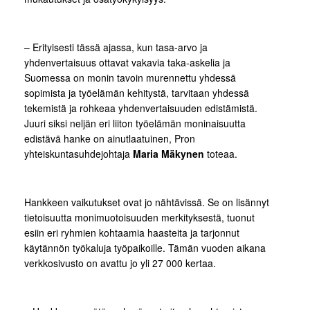
– Erityisesti tässä ajassa, kun tasa-arvo ja
yhdenvertaisuus ottavat vakavia taka-askelia ja
Suomessa on monin tavoin murennettu yhdessä
sopimista ja työelämän kehitystä, tarvitaan yhdessä
tekemistä ja rohkeaa yhdenvertaisuuden edistämistä.
Juuri siksi neljän eri liiton työelämän moninaisuutta
edistävä hanke on ainutlaatuinen, Pron
yhteiskuntasuhdejohtaja
Maria Mäkynen
toteaa.
Hankkeen vaikutukset ovat jo nähtävissä. Se on lisännyt
tietoisuutta monimuotoisuuden merkityksestä, tuonut
esiin eri ryhmien kohtaamia haasteita ja tarjonnut
käytännön työkaluja työpaikoille. Tämän vuoden aikana
verkkosivusto on avattu jo yli 27 000 kertaa.