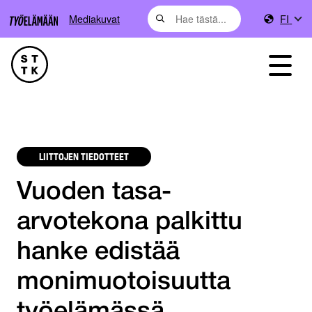
Mediakuvat
FI
LIITTOJEN TIEDOTTEET
Vuoden tasa-
arvotekona palkittu
hanke edistää
monimuotoisuutta