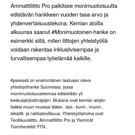
Ammattiliitto Pro palkitsee monimuotoisuutta
edistävän hankkeen vuoden tasa-arvo ja
yhdenvertaisuustekona.
Kemian aloilla
alkuunsa saanut
#Monimuotoinen
-hanke on
esimerkki siitä, miten liittojen yhteistyöllä
voidaan rakentaa inklusiivisempaa ja
turvallisempaa työelämää kaikille.
Kyseessä on ensimmäinen laatuaan oleva
yhteistyöhanke Suomessa, jossa
monimuotoisuusteemaa edistetään yli
keskusjärjestörajojen. Mukana ovat kemian alojen
lisäksi muun muassa lääke-, lasi-, kumi-, muovi-,
tekstiili- ja nahkateollisuus. Yhteistyötahoina ovat
Teollisuusliitto, Ammattiliitto Pro ja Ylemmät
Toimihenkilöt YTN.