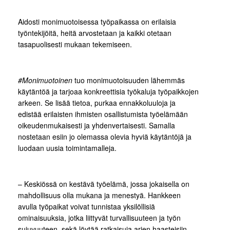
Aidosti monimuotoisessa työpaikassa on erilaisia
työntekijöitä, heitä arvostetaan ja kaikki otetaan
tasapuolisesti mukaan tekemiseen.
#Monimuotoinen
tuo monimuotoisuuden lähemmäs
käytäntöä ja tarjoaa konkreettisia työkaluja työpaikkojen
arkeen. Se lisää tietoa, purkaa ennakkoluuloja ja
edistää erilaisten ihmisten osallistumista työelämään
oikeudenmukaisesti ja yhdenvertaisesti. Samalla
nostetaan esiin jo olemassa olevia hyviä käytäntöjä ja
luodaan uusia toimintamalleja.
– Keskiössä on kestävä työelämä, jossa jokaisella on
mahdollisuus olla mukana ja menestyä. Hankkeen
avulla työpaikat voivat tunnistaa yksilöllisiä
ominaisuuksia, jotka liittyvät turvallisuuteen ja työn
sujuvuuteen, sekä löytää ratkaisuja arjen haasteisiin.