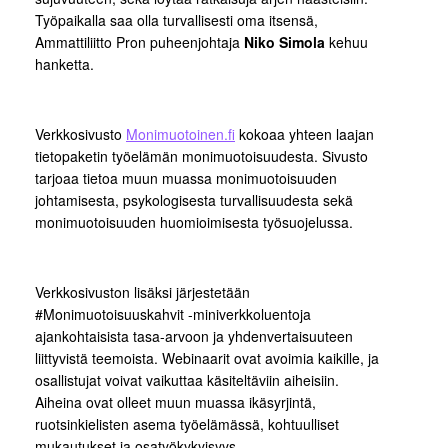
Työpaikalla saa olla turvallisesti oma itsensä,
Ammattiliitto Pron puheenjohtaja
Niko Simola
kehuu
hanketta.
Verkkosivusto
Monimuotoinen.fi
kokoaa yhteen laajan
tietopaketin työelämän monimuotoisuudesta. Sivusto
tarjoaa tietoa muun muassa monimuotoisuuden
johtamisesta, psykologisesta turvallisuudesta sekä
monimuotoisuuden huomioimisesta työsuojelussa.
Verkkosivuston lisäksi järjestetään
#Monimuotoisuuskahvit -miniverkkoluentoja
ajankohtaisista tasa-arvoon ja yhdenvertaisuuteen
liittyvistä teemoista. Webinaarit ovat avoimia kaikille, ja
osallistujat voivat vaikuttaa käsiteltäviin aiheisiin.
Aiheina ovat olleet muun muassa ikäsyrjintä,
ruotsinkielisten asema työelämässä, kohtuulliset
mukautukset ja osatyökykyisyys.