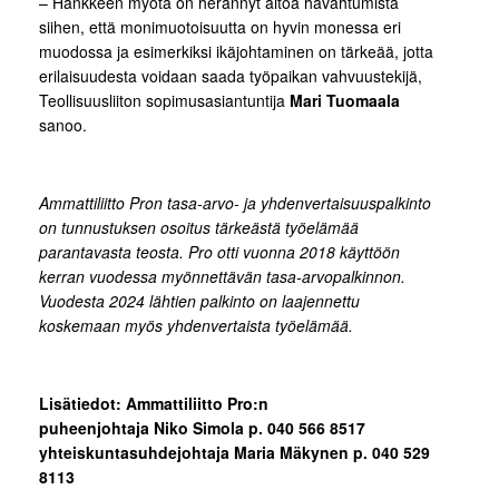
– Hankkeen myötä on herännyt aitoa havahtumista
siihen, että monimuotoisuutta on hyvin monessa eri
muodossa ja esimerkiksi ikäjohtaminen on tärkeää, jotta
erilaisuudesta voidaan saada työpaikan vahvuustekijä,
Teollisuusliiton sopimusasiantuntija
Mari Tuomaala
sanoo.
Ammattiliitto Pron tasa-arvo- ja yhdenvertaisuuspalkinto
on tunnustuksen osoitus tärkeästä työelämää
parantavasta teosta. Pro otti vuonna 2018 käyttöön
kerran vuodessa myönnettävän tasa-arvopalkinnon.
Vuodesta 2024 lähtien palkinto on laajennettu
koskemaan myös yhdenvertaista työelämää.
Lisätiedot: Ammattiliitto Pro:n
puheenjohtaja Niko Simola p. 040 566 8517
yhteiskuntasuhdejohtaja Maria Mäkynen p. 040 529
8113