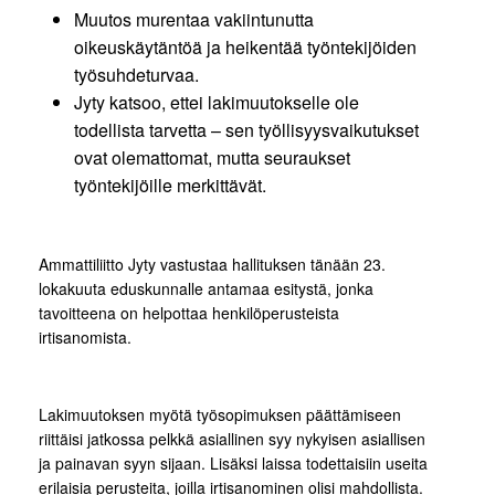
Muutos murentaa vakiintunutta
oikeuskäytäntöä ja heikentää työntekijöiden
työsuhdeturvaa.
Jyty katsoo, ettei lakimuutokselle ole
todellista tarvetta – sen työllisyysvaikutukset
ovat olemattomat, mutta seuraukset
työntekijöille merkittävät.
Ammattiliitto Jyty vastustaa hallituksen tänään 23.
lokakuuta eduskunnalle antamaa esitystä, jonka
tavoitteena on helpottaa henkilöperusteista
irtisanomista.
Lakimuutoksen myötä työsopimuksen päättämiseen
riittäisi jatkossa pelkkä asiallinen syy nykyisen asiallisen
ja painavan syyn sijaan. Lisäksi laissa todettaisiin useita
erilaisia perusteita, joilla irtisanominen olisi mahdollista.