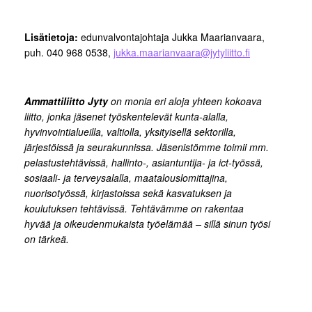
Lisätietoja:
edunvalvontajohtaja Jukka Maarianvaara,
puh. 040 968 0538,
jukka.maarianvaara@jytyliitto.fi
Ammattiliitto Jyty
on monia eri aloja yhteen kokoava
liitto, jonka jäsenet työskentelevät kunta-alalla,
hyvinvointialueilla, valtiolla, yksityisellä sektorilla,
järjestöissä ja seurakunnissa. Jäsenistömme toimii mm.
pelastustehtävissä, hallinto-, asiantuntija- ja ict-työssä,
sosiaali- ja terveysalalla, maatalouslomittajina,
nuorisotyössä, kirjastoissa sekä kasvatuksen ja
koulutuksen tehtävissä. Tehtävämme on rakentaa
hyvää ja oikeudenmukaista työelämää – sillä sinun työsi
on tärkeä.