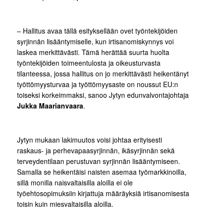
– Hallitus avaa tällä esityksellään ovet työntekijöiden
syrjinnän lisääntymiselle, kun irtisanomiskynnys voi
laskea merkittävästi. Tämä herättää suurta huolta
työntekijöiden toimeentulosta ja oikeusturvasta
tilanteessa, jossa hallitus on jo merkittävästi heikentänyt
työttömyysturvaa ja työttömyysaste on noussut EU:n
toiseksi korkeimmaksi, sanoo Jytyn edunvalvontajohtaja
Jukka Maarianvaara
.
Jytyn mukaan lakimuutos voisi johtaa erityisesti
raskaus- ja perhevapaasyrjinnän, ikäsyrjinnän sekä
terveydentilaan perustuvan syrjinnän lisääntymiseen.
Samalla se heikentäisi naisten asemaa työmarkkinoilla,
sillä monilla naisvaltaisilla aloilla ei ole
työehtosopimuksiin kirjattuja määräyksiä irtisanomisesta
toisin kuin miesvaltaisilla aloilla.