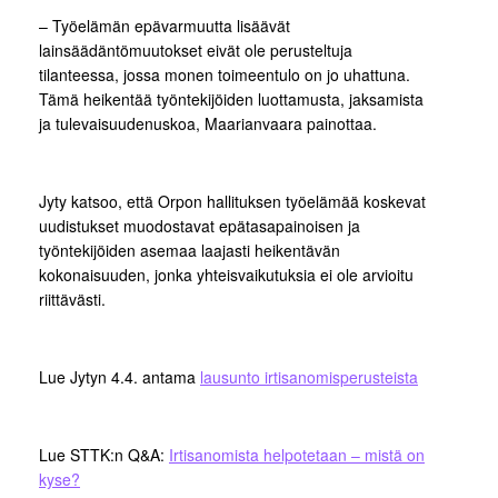
– Työelämän epävarmuutta lisäävät
lainsäädäntömuutokset eivät ole perusteltuja
tilanteessa, jossa monen toimeentulo on jo uhattuna.
Tämä heikentää työntekijöiden luottamusta, jaksamista
ja tulevaisuudenuskoa, Maarianvaara painottaa.
Jyty katsoo, että Orpon hallituksen työelämää koskevat
uudistukset muodostavat epätasapainoisen ja
työntekijöiden asemaa laajasti heikentävän
kokonaisuuden, jonka yhteisvaikutuksia ei ole arvioitu
riittävästi.
Lue Jytyn 4.4. antama
lausunto irtisanomisperusteista
Lue STTK:n Q&A:
Irtisanomista helpotetaan – mistä on
kyse?