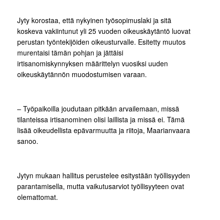
Jyty korostaa, että nykyinen työsopimuslaki ja sitä
koskeva vakiintunut yli 25 vuoden oikeuskäytäntö luovat
perustan työntekijöiden oikeusturvalle. Esitetty muutos
murentaisi tämän pohjan ja jättäisi
irtisanomiskynnyksen määrittelyn vuosiksi uuden
oikeuskäytännön muodostumisen varaan.
– Työpaikoilla joudutaan pitkään arvailemaan, missä
tilanteissa irtisanominen olisi laillista ja missä ei. Tämä
lisää oikeudellista epävarmuutta ja riitoja, Maarianvaara
sanoo.
Jytyn mukaan hallitus perustelee esitystään työllisyyden
parantamisella, mutta vaikutusarviot työllisyyteen ovat
olemattomat.