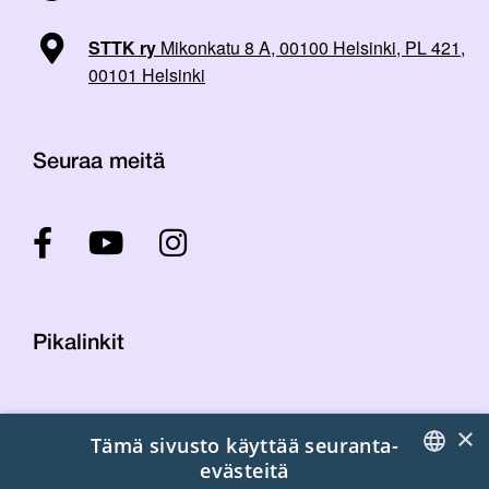
STTK ry
Mikonkatu 8 A, 00100 Helsinki, PL 421,
00101 Helsinki
Seuraa meitä
Pikalinkit
Yhteystiedot
×
Tämä sivusto käyttää seuranta-
Laskutustiedot
evästeitä
STTK:n kuvapankki