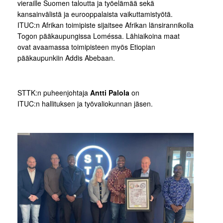
vieraille Suomen taloutta ja työelämää sekä
kansainvälistä ja eurooppalaista vaikuttamistyötä.
ITUC:n Afrikan toimipiste sijaitsee Afrikan länsirannikolla
Togon pääkaupungissa Loméssa. Lähiaikoina maat
ovat avaamassa toimipisteen myös Etiopian
pääkaupunkiin Addis Abebaan.
STTK:n puheenjohtaja
Antti Palola
on
ITUC:n hallituksen ja työvaliokunnan jäsen.