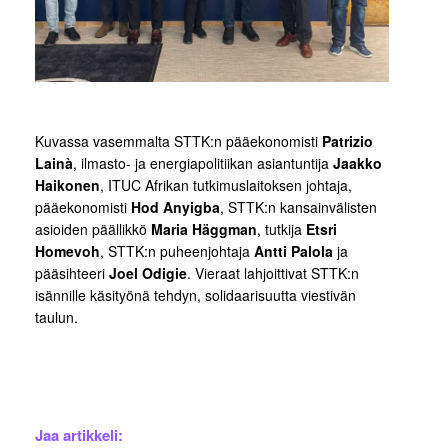
Kuvassa vasemmalta STTK:n pääekonomisti
Patrizio
Lainà
, ilmasto- ja energiapolitiikan asiantuntija
Jaakko
Haikonen
, ITUC Afrikan tutkimuslaitoksen johtaja,
pääekonomisti
Hod Anyigba
, STTK:n kansainvälisten
asioiden päällikkö
Maria Häggman
, tutkija
Etsri
Homevoh
, STTK:n puheenjohtaja
Antti Palola
ja
pääsihteeri
Joel Odigie
. Vieraat lahjoittivat STTK:n
isännille käsityönä tehdyn, solidaarisuutta viestivän
taulun.
Jaa artikkeli: