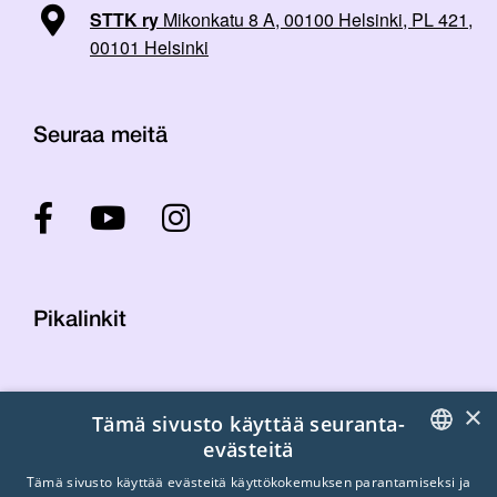
STTK ry
Mikonkatu 8 A, 00100 Helsinki, PL 421,
00101 Helsinki
Seuraa meitä
Pikalinkit
Yhteystiedot
×
Tämä sivusto käyttää seuranta-
Laskutustiedot
evästeitä
STTK:n kuvapankki
FINNISH
Tietosuojaseloste
Tämä sivusto käyttää evästeitä käyttökokemuksen parantamiseksi ja