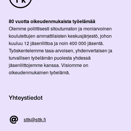
80 vuotta oikeudenmukaista työelämää
Olemme poliittisesti sitoutumaton ja moniarvoinen
koulutettujen ammattilaisten keskusjärjestö, johon
kuuluu 12 jäsenliittoa ja noin 400 000 jäsentä.
Työskentelemme tasa-arvoisen, yhdenvertaisen ja
turvallisen työelämän puolesta yhdessä
jäsenliittojemme kanssa. Visiomme on
oikeudenmukainen työelämä.
Yhteystiedot
sttk@sttk.fi