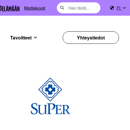
Mediakuvat
FI
Tavoitteet
Yhteystiedot