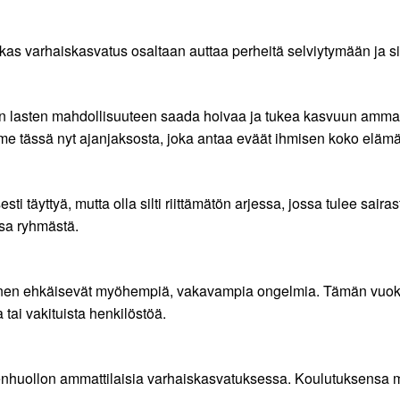
kas varhaiskasvatus osaltaan auttaa perheitä selviytymään ja sik
aan lasten mahdollisuuteen saada hoivaa ja tukea kasvuun ammatt
mme tässä nyt ajanjaksosta, joka antaa eväät ihmisen koko elämä
ti täyttyä, mutta olla silti riittämätön arjessa, jossa tulee sair
ssa ryhmästä.
minen ehkäisevät myöhempiä, vakavampia ongelmia. Tämän vuoksi 
a tai vakituista henkilöstöä.
eydenhuollon ammattilaisia varhaiskasvatuksessa. Koulutuksensa 