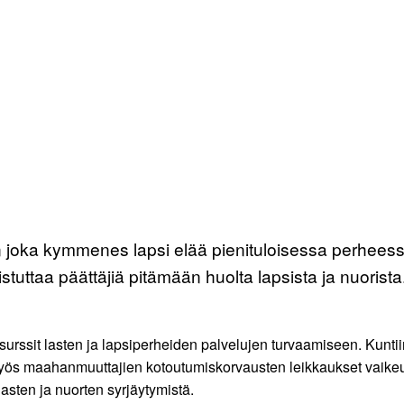
 joka kymmenes lapsi elää pienituloisessa perhees
stuttaa päättäjiä pitämään huolta lapsista ja nuorista
t resurssit lasten ja lapsiperheiden palvelujen turvaamiseen. Kunti
ös maahanmuuttajien kotoutumiskorvausten leikkaukset vaikeuttav
asten ja nuorten syrjäytymistä.