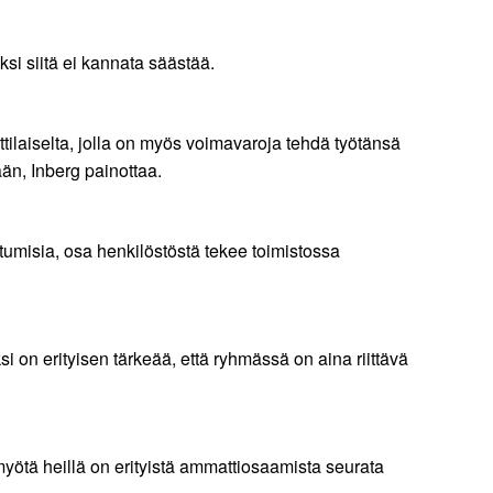
si siitä ei kannata säästää.
ilaiselta, jolla on myös voimavaroja tehdä työtänsä
än, Inberg painottaa.
astumisia, osa henkilöstöstä tekee toimistossa
on erityisen tärkeää, että ryhmässä on aina riittävä
myötä heillä on erityistä ammattiosaamista seurata