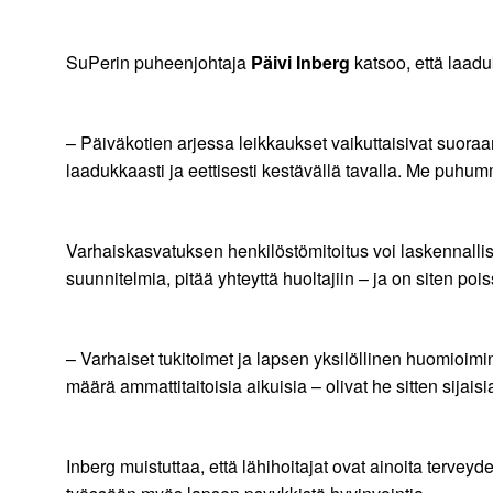
SuPerin puheenjohtaja
Päivi Inberg
katsoo, että laadu
– Päiväkotien arjessa leikkaukset vaikuttaisivat suor
laadukkaasti ja eettisesti kestävällä tavalla. Me puhu
Varhaiskasvatuksen henkilöstömitoitus voi laskennallises
suunnitelmia, pitää yhteyttä huoltajiin – ja on siten poi
– Varhaiset tukitoimet ja lapsen yksilöllinen huomioi
määrä ammattitaitoisia aikuisia – olivat he sitten sijaisi
Inberg muistuttaa, että lähihoitajat ovat ainoita terv