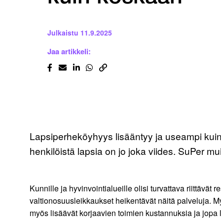
Julkaistu
11.9.2025
Jaa artikkeli:
Lapsiperheköyhyys lisääntyy ja useampi kuin
henkilöistä lapsia on jo joka viides. SuPer mui
Kunnille ja hyvinvointialueille olisi turvattava riittävä
valtionosuusleikkaukset heikentävät näitä palveluja. My
myös lisäävät korjaavien toimien kustannuksia ja jopa l