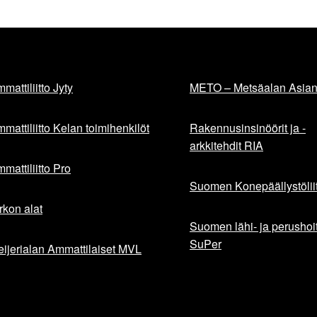
mattiliitto Jyty
METO – Metsäalan Asiant
mattiliitto Kelan toimihenkilöt
Rakennusinsinöörit ja -
arkkitehdit RIA
mattiliitto Pro
Suomen Konepäällystöliit
rkon alat
Suomen lähi- ja perushoita
SuPer
ijerialan Ammattilaiset MVL