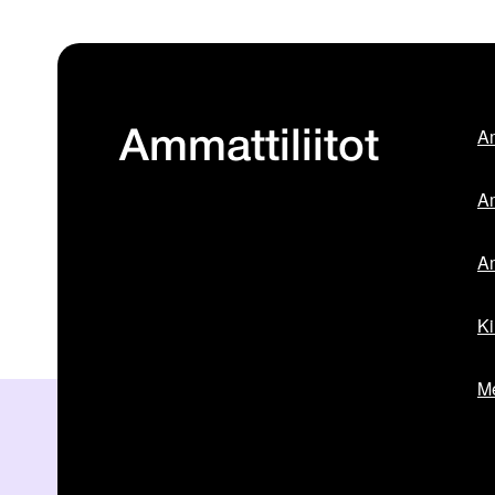
Am
Ammattiliitot
Am
Am
Ki
Me