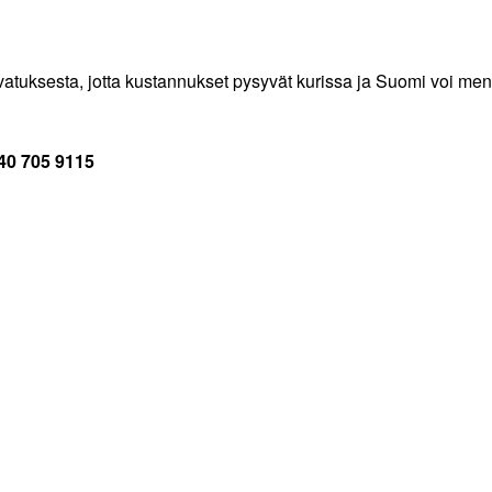
tuksesta, jotta kustannukset pysyvät kurissa ja Suomi voi menes
040 705 9115