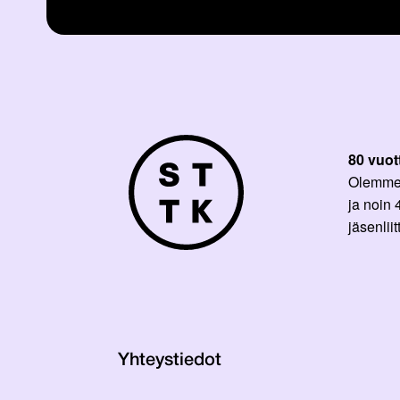
80 vuot
Olemme p
ja noin
jäsenli
Yhteystiedot