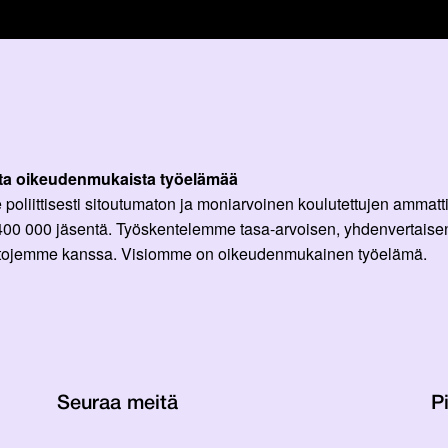
ta oikeudenmukaista työelämää
oliittisesti sitoutumaton ja moniarvoinen koulutettujen ammattil
 400 000 jäsentä. Työskentelemme tasa-arvoisen, yhdenvertaisen
ittojemme kanssa. Visiomme on oikeudenmukainen työelämä.
Seuraa meitä
Pi