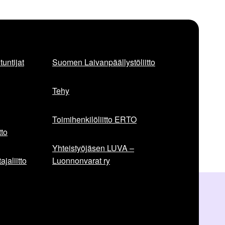
untijat
Suomen Laivanpäällystöliitto
Tehy
Toimihenkilöliitto ERTO
to
Yhteistyöjäsen LUVA –
jaliitto
Luonnonvarat ry