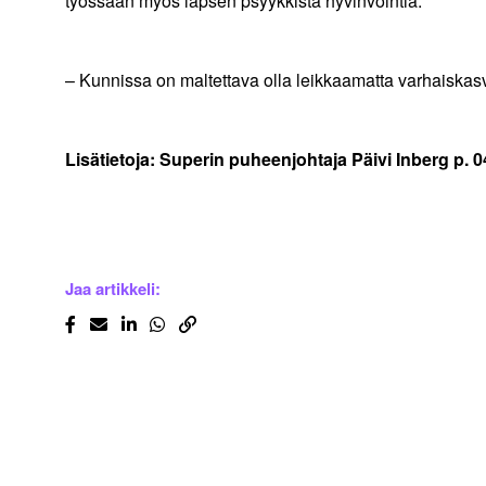
työssään myös lapsen psyykkistä hyvinvointia.
– Kunnissa on maltettava olla leikkaamatta varhaiskasva
Lisätietoja: Superin puheenjohtaja Päivi Inberg p. 
Jaa artikkeli: