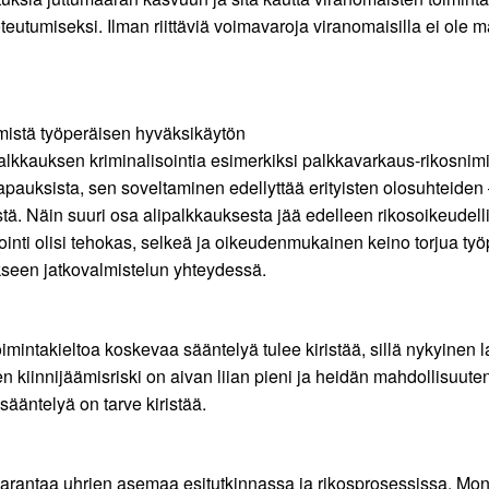
teutumiseksi. Ilman riittäviä voimavaroja viranomaisilla ei ole ma
mmistä työperäisen hyväksikäytön
palkkauksen kriminalisointia esimerkiksi palkkavarkaus-rikosni
auksista, sen soveltaminen edellyttää erityisten olosuhteiden 
ä. Näin suuri osa alipalkkauksesta jää edelleen rikosoikeudell
inti olisi tehokas, selkeä ja oikeudenmukainen keino torjua työ
kseen jatkovalmistelun yhteydessä.
imintakieltoa koskevaa sääntelyä tulee kiristää, sillä nykyinen la
ien kiinnijäämisriski on aivan liian pieni ja heidän mahdollisuu
sääntelyä on tarve kiristää.
arantaa uhrien asemaa esitutkinnassa ja rikosprosessissa. Moni 