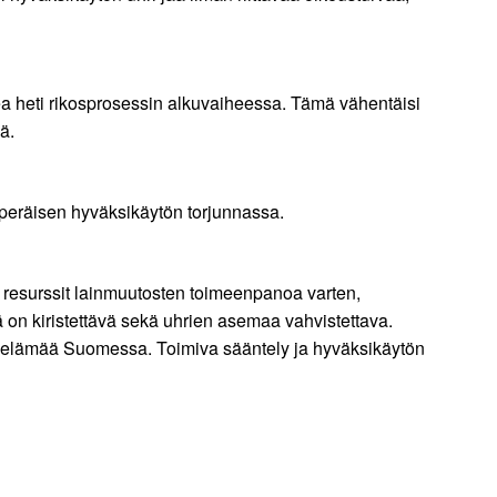
kea heti rikosprosessin alkuvaiheessa. Tämä vähentäisi
ä.
öperäisen hyväksikäytön torjunnassa.
ät resurssit lainmuutosten toimeenpanoa varten,
ä on kiristettävä sekä uhrien asemaa vahvistettava.
a työelämää Suomessa. Toimiva sääntely ja hyväksikäytön