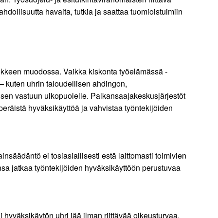
hdollisuutta havaita, tutkia ja saattaa tuomioistuimiin
mikkeen muodossa. Vaikka kiskonta työelämässä -
– kuten uhrin taloudellisen ahdingon,
isen vastuun ulkopuolelle. Palkansaajakeskusjärjestöt
peräistä hyväksikäyttöä ja vahvistaa työntekijöiden
insäädäntö ei tosiasiallisesti estä laittomasti toimivien
tensa jatkaa työntekijöiden hyväksikäyttöön perustuvaa
hyväksikäytön uhri jää ilman riittävää oikeusturvaa,