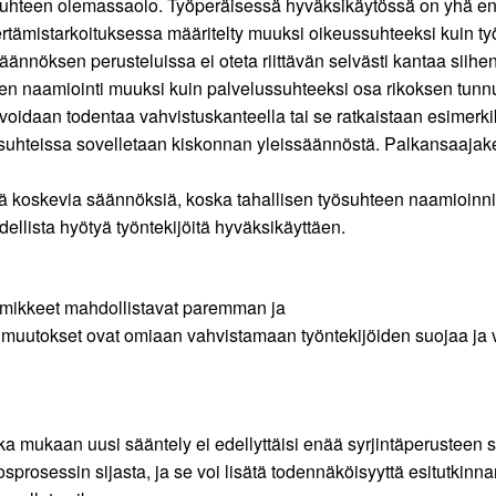
teen olemassaolo. Työperäisessä hyväksikäytössä on yhä enemm
iertämistarkoituksessa määritelty muuksi oikeussuhteeksi kuin 
ännöksen perusteluissa ei oteta riittävän selvästi kantaa siihe
en naamiointi muuksi kuin palvelussuhteeksi osa rikoksen tunnu
 voidaan todentaa vahvistuskanteella tai se ratkaistaan esimer
jäsuhteissa sovelletaan kiskonnan yleissäännöstä. Palkansaajake
ä koskevia säännöksiä, koska tahallisen työsuhteen naamioinnin
dellista hyötyä työntekijöitä hyväksikäyttäen.
nimikkeet mahdollistavat paremman ja
muutokset ovat omiaan vahvistamaan työntekijöiden suojaa ja v
 mukaan uusi sääntely ei edellyttäisi enää syrjintäperusteen se
osprosessin sijasta, ja se voi lisätä todennäköisyyttä esitutkinna