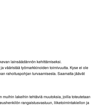
skevan lainsäädännön kehittämiseksi.
ja vääristää työmarkkinoiden toimivuutta. Kyse ei ole
nan rahoituspohjan turvaamisesta. Saamatta jäävät
 muihin lakeihin tehtäviä muutoksia, joilla toteutetaan
eushenkilön rangaistusvastuun, liiketoimintakiellon ja