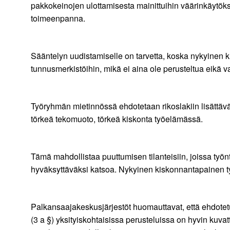
pakkokeinojen ulottamisesta mainittuihin väärinkäytöks
toimeenpanna.
Sääntelyn uudistamiselle on tarvetta, koska nykyinen 
tunnusmerkistöihin, mikä ei aina ole perusteltua eikä v
Työryhmän mietinnössä ehdotetaan rikoslakiin lisättäv
törkeä tekomuoto, törkeä kiskonta työelämässä.
Tämä mahdollistaa puuttumisen tilanteisiin, joissa ty
hyväksyttäväksi katsoa. Nykyinen kiskonnantapainen työs
Palkansaajakeskusjärjestöt huomauttavat, että ehdot
(3 a §) yksityiskohtaisissa perusteluissa on hyvin kuv