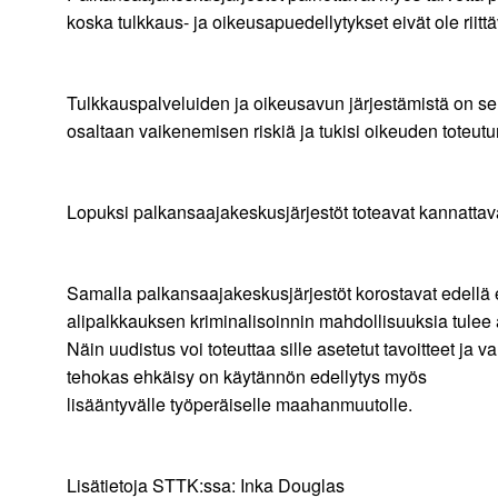
koska tulkkaus- ja oikeusapuedellytykset eivät ole riittäv
Tulkkauspalveluiden ja oikeusavun järjestämistä on selk
osaltaan vaikenemisen riskiä ja tukisi oikeuden toteut
Lopuksi palkansaajakeskusjärjestöt toteavat kannattav
Samalla palkansaajakeskusjärjestöt korostavat edellä es
alipalkkauksen kriminalisoinnin mahdollisuuksia tulee a
Näin uudistus voi toteuttaa sille asetetut tavoitteet j
tehokas ehkäisy on käytännön edellytys myös
lisääntyvälle työperäiselle maahanmuutolle.
Lisätietoja STTK:ssa: Inka Douglas