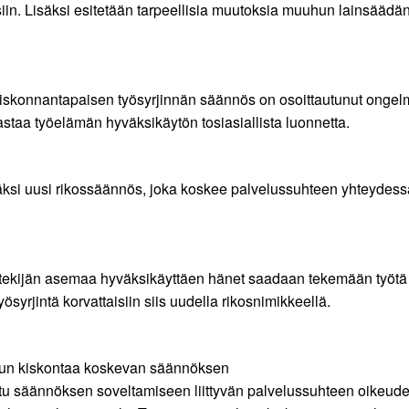
iin. Lisäksi esitetään tarpeellisia muutoksia muuhun lainsäädä
kiskonnantapaisen työsyrjinnän säännös on osoittautunut ongel
astaa työelämän hyväksikäytön tosiasiallista luonnetta.
äksi uusi rikossäännös, joka koskee palvelussuhteen yhteydess
öntekijän asemaa hyväksikäyttäen hänet saadaan tekemään työtä 
yrjintä korvattaisiin siis uudella rikosnimikkeellä.
etun kiskontaa koskevan säännöksen
attu säännöksen soveltamiseen liittyvän palvelussuhteen oikeud