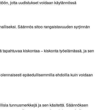
ntöön, jotta uudistukset voidaan käytännössä
malliseksi. Säännös sitoo rangaistavuuden syrjinnän
ä tapahtuvaa kiskontaa – kiskonta työelämässä, ja sen
olennaisesti epäedullisemmilla ehdoilla kuin voidaan
ellisia tunnusmerkkejä ja sen käsitettä. Säännöksen