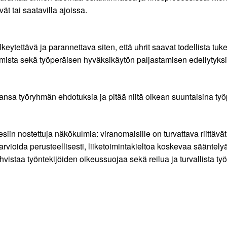
ät tai saatavilla ajoissa.
eytettävä ja parannettava siten, että uhrit saavat todellista tu
umista sekä työperäisen hyväksikäytön paljastamisen edellytyksi
ansa työryhmän ehdotuksia ja pitää niitä oikean suuntaisina ty
iin nostettuja näkökulmia: viranomaisille on turvattava riittäv
rvioida perusteellisesti, liiketoimintakieltoa koskevaa sääntely
a vahvistaa työntekijöiden oikeussuojaa sekä reilua ja turvallist