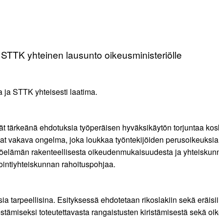
STTK yhteinen lausunto oikeusministeriölle
ja STTK yhteisesti laatima.
t tärkeänä ehdotuksia työperäisen hyväksikäytön torjuntaa ko
at vakava ongelma, joka loukkaa työntekijöiden perusoikeuksia 
 työelämän rakenteellisesta oikeudenmukaisuudesta ja yhteiskun
ointiyhteiskunnan rahoituspohjaa.
 tarpeellisina. Esityksessä ehdotetaan rikoslakiin sekä eräisiin
stämiseksi toteutettavasta rangaistusten kiristämisestä sekä oik