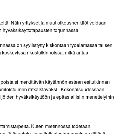
tä. Näin yritykset ja muut oikeushenkilöt voidaan
n hyväksikäyttötapausten torjunnassa.
minnassa on syyllistytty kiskontaan työelämässä tai sen
koskevissa rikostutkinnoissa, mikä antaa
ä poistaisi merkittävän käytännön esteen esitutkinnan
a tuomioistuimen ratkaistavaksi. Kokonaisuudessaan
ijöiden hyväksikäyttöön ja epäasiallisiin menettelyihin
ittämistarpeita. Kuten mietinnössä todetaan,
n. Työsuojelu- ja esitutkintaviranomaisten riittävä