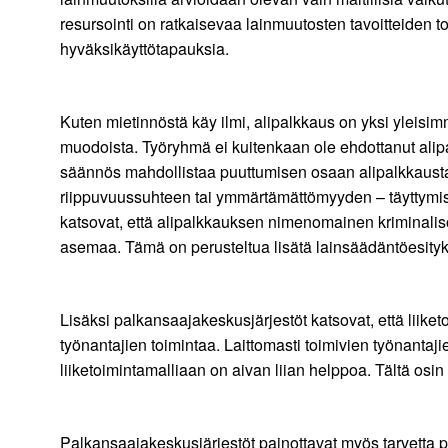
resursointi on ratkaisevaa lainmuutosten tavoitteiden to
hyväksikäyttötapauksia.
Kuten mietinnöstä käy ilmi, alipalkkaus on yksi yleisi
muodoista. Työryhmä ei kuitenkaan ole ehdottanut ali
säännös mahdollistaa puuttumisen osaan alipalkkaustap
riippuvuussuhteen tai ymmärtämättömyyden – täyttymist
katsovat, että alipalkkauksen nimenomainen kriminaliso
asemaa. Tämä on perusteltua lisätä lainsäädäntöesity
Lisäksi palkansaajakeskusjärjestöt katsovat, että liiketo
työnantajien toimintaa. Laittomasti toimivien työnantaj
liiketoimintamalliaan on aivan liian helppoa. Tältä osin 
Palkansaajakeskusjärjestöt painottavat myös tarvetta p