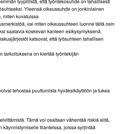
än tyypillistä, että työntekosuhde on tahallisesti
työsuhteeksi. Yleensä oikeussuhde on jonkinlainen
n, miten kuvatuissa
smerkistöä, vai miten oikeussuhteen luonne tältä osin
kiksi saatavia koskevan kanteen esikysymyksenä.
skusjärjestöt katsovat, että työsuhteen tahallisen
 tarkoituksena on kiertää työntekijän
oivat tehostaa puuttumista hyväksikäyttöön ja tukea
lvittämistä. Tämä voi osaltaan vähentää riskiä siitä,
n käynnistymiselle tilanteissa, joissa syrjintää