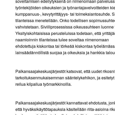
soveltamisen edellytyksenä on nimenomaan palvelussuh
työntekijöiden oikeuksien ja työnantajavelvoitteiden k
kumppanuus-, kevytyrittäjyys- tai toimeksiantosuhde. Sä
tilanteissa menetellään. Onko todellisen sopimussuhte
vahvistetaan. Siviiliprosessissa oikeussuhteen luonne
Yksityiskohtaisissa perusteluissa todetaan, että yrittä
naamioinnin tilanteissa tulee soveltaa nimenomaan
ehdotettuja kiskontaa tai törkeää kiskontaa työelämäss
lainsäädännöllistä suojaa ja oikeuksia ja hankkia talou
Palkansaajakeskusjärjestöt katsovat, että uudet rikos
tarkoituksenmukaisemman sääntelykehikon, ja esitetyt 
reilua kilpailua työmarkkinoilla.
Palkansaajakeskusjärjestöt kannattavat ehdotusta, jonka
että hyväksikäyttötapauksia käsitellään riita-asioina rik