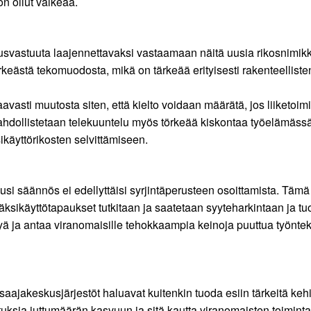
on ollut vaikeaa.
vastuuta laajennettavaksi vastaamaan näitä uusia rikosnimikkei
keästä tekomuodosta, mikä on tärkeää erityisesti rakenteelliste
avasti muutosta siten, että kielto voidaan määrätä, jos liiketoi
dollistetaan telekuuntelu myös törkeää kiskontaa työelämässä 
käyttörikosten selvittämiseen.
uusi säännös ei edellyttäisi syrjintäperusteen osoittamista. Täm
hyväksikäyttötapaukset tutkitaan ja saatetaan syyteharkintaan j
yä ja antaa viranomaisille tehokkaampia keinoja puuttua työntek
aajakeskusjärjestöt haluavat kuitenkin tuoda esiin tärkeitä keh
tuksia juttumäärän kasvuun ja sitä kautta viranomaisten toimintaa