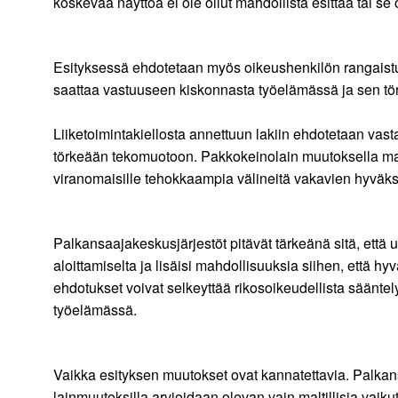
koskevaa näyttöä ei ole ollut mahdollista esittää tai se 
Esityksessä ehdotetaan myös oikeushenkilön rangaistus
saattaa vastuuseen kiskonnasta työelämässä ja sen tör
Liiketoimintakiellosta annettuun lakiin ehdotetaan vasta
törkeään tekomuotoon. Pakkokeinolain muutoksella mah
viranomaisille tehokkaampia välineitä vakavien hyväksi
Palkansaajakeskusjärjestöt pitävät tärkeänä sitä, että 
aloittamiselta ja lisäisi mahdollisuuksia siihen, että 
ehdotukset voivat selkeyttää rikosoikeudellista sääntel
työelämässä.
Vaikka esityksen muutokset ovat kannatettavia. Palkans
lainmuutoksilla arvioidaan olevan vain maltillisia vaiku