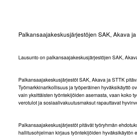
Palkansaajakeskusjärjestöjen SAK, Akava ja 
Lausunto on palkansaajakeskusjärjestöjen SAK, Akava 
Palkansaajakeskusjärjestöt SAK, Akava ja STTK pitävä
Työmarkkinarikollisuus ja työperäinen hyväksikäyttö ov
vain yksittäisten työntekijöiden asemasta, vaan koko
verotulot ja sosiaalivakuutusmaksut rapauttavat hyvinv
Palkansaajakeskusjärjestöt pitävät työryhmän ehdotuksia
hallitusohjelman kirjaus työntekijöiden hyväksikäytön e