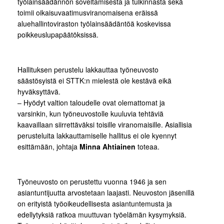
työlainsäädännön soveltamisesta ja tulkinnasta sekä
toimii oikaisuvaatimusviranomaisena eräissä
aluehallintoviraston työlainsäädäntöä koskevissa
poikkeuslupapäätöksissä.
Hallituksen perustelu lakkauttaa työneuvosto
säästösyistä ei STTK:n mielestä ole kestävä eikä
hyväksyttävä.
– Hyödyt valtion taloudelle ovat olemattomat ja
varsinkin, kun työneuvostolle kuuluvia tehtäviä
kaavaillaan siirrettäväksi toisille viranomaisille. Asiallisia
perusteluita lakkauttamiselle hallitus ei ole kyennyt
esittämään, johtaja
Minna Ahtiainen
toteaa.
Työneuvosto on perustettu vuonna 1946 ja sen
asiantuntijuutta arvostetaan laajasti. Neuvoston jäsenillä
on erityistä työoikeudellisesta asiantuntemusta ja
edellytyksiä ratkoa muuttuvan työelämän kysymyksiä.