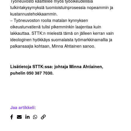
Työneuvosto käsittelee myös työoikeudellisia
tulkintakysymyksiä tuomioistuinprosessia nopeammin ja
kustannustehokkaammin.
– Työneuvoston roolia matalan kynnyksen
oikeusturvatienä tulisi pikemminkin laajentaa kuin
lakkauttaa. STTK:n mielestä tämä on jälleen kerran vain
ideologinen hyökkäys suomalaista työmarkkinamallia ja
palkansaajia kohtaan, Minna Ahtiainen sanoo.
Lisätietoja STTK:ssa: johtaja Minna Ahtiainen,
puhelin 050 387 7030.
Jaa artikkeli: