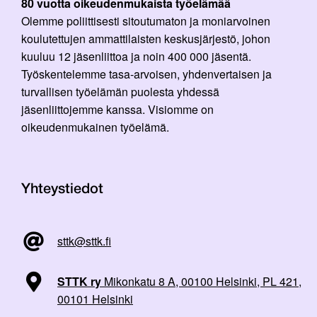
80 vuotta oikeudenmukaista työelämää
Olemme poliittisesti sitoutumaton ja moniarvoinen
koulutettujen ammattilaisten keskusjärjestö, johon
kuuluu 12 jäsenliittoa ja noin 400 000 jäsentä.
Työskentelemme tasa-arvoisen, yhdenvertaisen ja
turvallisen työelämän puolesta yhdessä
jäsenliittojemme kanssa. Visiomme on
oikeudenmukainen työelämä.
Yhteystiedot
sttk@sttk.fi
STTK ry
Mikonkatu 8 A, 00100 Helsinki, PL 421,
00101 Helsinki