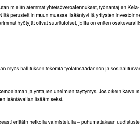
autan mieliin aiemmat yhteisöveroalennukset, työnantajien Kel
 perusteltiin muun muassa lisääntyvillä yritysten investoinneilla
immat hyötyjät olivat suurituloiset, joilla on eniten osakevaralli
an myös hallituksen tekemiä työlainsäädännön ja sosiaaliturvan
einoelämän ja yrittäjien unelmien täyttymys. Jos oikein kaivelis
ien isäntävallan lisäämiseksi.
easti erittäin heikolla valmistelulla – puhumattakaan uudistuste