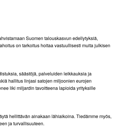
 vahvistamaan Suomen talouskasvun edellytyksiä,
itus on tarkoitus hoitaa vastuullisesti muita julkisen
istuksia, säästöjä, palveluiden leikkauksia ja
ä hallitus linjasi satojen miljoonien eurojen
ee liki miljardin tavoitteena lapioida yrityksille
näytä hellittävän ainakaan lähiaikoina. Tiedämme myös,
n ja turvallisuuteen.