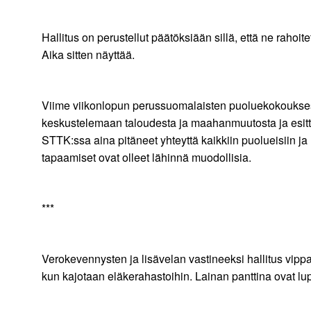
Hallitus on perustellut päätöksiään sillä, että ne raho
Aika sitten näyttää.
Viime viikonlopun perussuomalaisten puoluekokouksesta 
keskustelemaan taloudesta ja maahanmuutosta ja esitti 
STTK:ssa aina pitäneet yhteyttä kaikkiin puolueisiin ja 
tapaamiset ovat olleet lähinnä muodollisia.
***
Verokevennysten ja lisävelan vastineeksi hallitus vippas
kun kajotaan eläkerahastoihin. Lainan panttina ovat lup