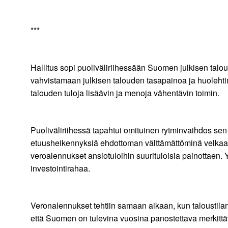
***
Hallitus sopi puoliväliriihessään Suomen julkisen tal
vahvistamaan julkisen talouden tasapainoa ja huolehtim
talouden tuloja lisäävin ja menoja vähentävin toimin.
Puoliväliriihessä tapahtui omituinen rytminvaihdos sen 
etuusheikennyksiä ehdottoman välttämättöminä velkaant
veroalennukset ansiotuloihin suurituloisia painottaen. Yh
investointirahaa.
Veronalennukset tehtiin samaan aikaan, kun taloustila
että Suomen on tulevina vuosina panostettava merkitt