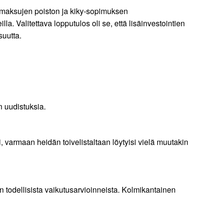
a-maksujen poiston ja kiky-sopimuksen
. Valitettava lopputulos oli se, että lisäinvestointien
suutta.
 uudistuksia.
i, varmaan heidän toivelistaltaan löytyisi vielä muutakin
n todellisista vaikutusarvioinneista. Kolmikantainen