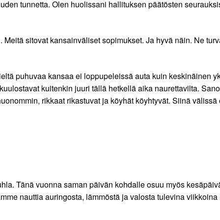
uuden tunnetta. Olen huolissani hallituksen päätösten seurauks
eitä sitovat kansainväliset sopimukset. Ja hyvä näin. Ne turv
sta kieltä puhuvaa kansaa ei loppupeleissä auta kuin keskinäine
ulostavat kuitenkin juuri tällä hetkellä aika naurettavilta. Sano
uonommin, rikkaat rikastuvat ja köyhät köyhtyvät. Siinä väliss
hla. Tänä vuonna saman päivän kohdalle osuu myös kesäpäiväns
mme nauttia auringosta, lämmöstä ja valosta tulevina viikkoina 