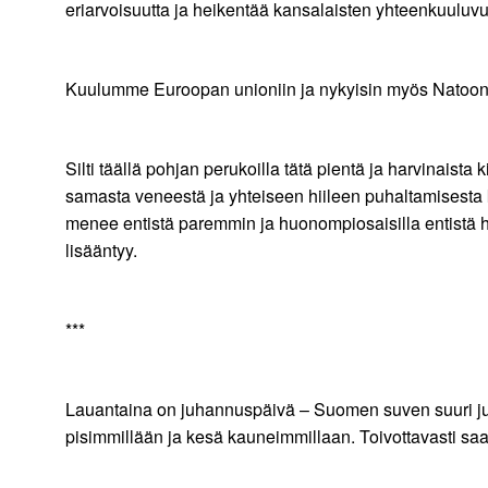
eriarvoisuutta ja heikentää kansalaisten yhteenkuuluv
Kuulumme Euroopan unioniin ja nykyisin myös Natoon. M
Silti täällä pohjan perukoilla tätä pientä ja harvinai
samasta veneestä ja yhteiseen hiileen puhaltamisesta ku
menee entistä paremmin ja huonompiosaisilla entistä h
lisääntyy.
***
Lauantaina on juhannuspäivä – Suomen suven suuri ju
pisimmillään ja kesä kauneimmillaan. Toivottavasti saa