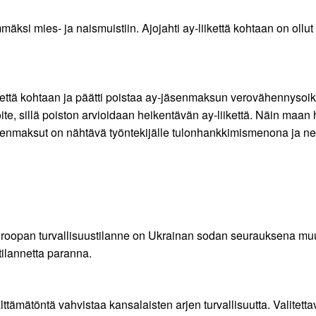
äksi mies- ja naismuistiin. Ajojahti ay-liikettä kohtaan on ollut
iikettä kohtaan ja päätti poistaa ay-jäsenmaksun verovähennysoik
oite, sillä poiston arvioidaan heikentävän ay-liikettä. Näin maan
äsenmaksut on nähtävä työntekijälle tulonhankkimismenona ja ne
uroopan turvallisuustilanne on Ukrainan sodan seurauksena mu
tilannetta paranna.
tämätöntä vahvistaa kansalaisten arjen turvallisuutta. Valitettava