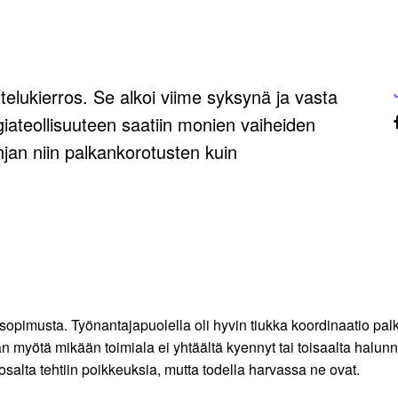
ttelukierros. Se alkoi viime syksynä ja vasta
iateollisuuteen saatiin monien vaiheiden
njan niin palkankorotusten kuin
 sopimusta. Työnantajapuolella oli hyvin tiukka koordinaatio pa
 myötä mikään toimiala ei yhtäältä kyennyt tai toisaalta halunnut 
alta tehtiin poikkeuksia, mutta todella harvassa ne ovat.