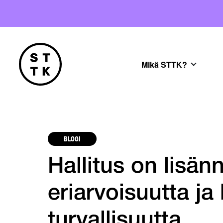
Mikä STTK?
BLOGI
Hallitus on lisän
eriarvoisuutta ja
turvallisuutta