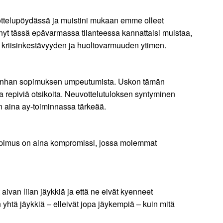
uvottelupöydässä ja muistini mukaan emme olleet
i nyt tässä epävarmassa tilanteessa kannattaisi muistaa,
n kriisinkestävyyden ja huoltovarmuuden ytimen.
en vanhan sopimuksen umpeutumista. Uskon tämän
a repiviä otsikoita. Neuvottelutuloksen syntyminen
on aina ay-toiminnassa tärkeää.
ä sopimus on aina kompromissi, jossa molemmat
 aivan liian jäykkiä ja että ne eivät kyenneet
yhtä jäykkiä – elleivät jopa jäykempiä – kuin mitä