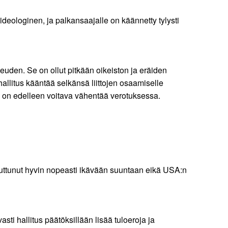
 ideologinen, ja palkansaajalle on käännetty tylysti
euden. Se on ollut pitkään oikeiston ja eräiden
 hallitus kääntää selkänsä liittojen osaamiselle
 on edelleen voitava vähentää verotuksessa.
uttunut hyvin nopeasti ikävään suuntaan eikä USA:n
sti hallitus päätöksillään lisää tuloeroja ja