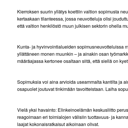
Kierroksen suurin yllätys koettiin valtion sopimusta n
kertaakaan tilanteessa, jossa neuvotteluja olisi joudut
että valtion henkilöstö muun julkisen sektorin ohella 
Kunta- ja hyvinvointialueiden sopimusneuvotteluissa m
yllättäneen monen muunkin – ja ainakin osan työmarkkin
määräajassa kertonee osaltaan siitä, että siellä on kye
Sopimuksia voi aina arvioida useammalta kantilta ja ai
osapuolet joutuvat tinkimään tavoitteistaan. Laiha sopu 
Vielä yksi havainto: Elinkeinoelämän keskusliitto peruste
reagoimaan eri toimialojen välisiin tuottavuus- ja kann
laajat kokonaisratkaisut aikoinaan olivat.