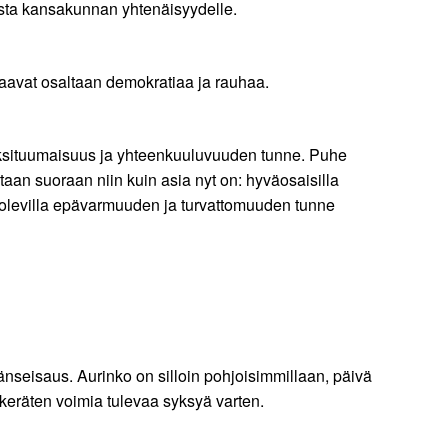
ista kansakunnan yhtenäisyydelle.
aavat osaltaan demokratiaa ja rauhaa.
n yksituumaisuus ja yhteenkuuluvuuden tunne. Puhe
taan suoraan niin kuin asia nyt on: hyväosaisilla
ä olevilla epävarmuuden ja turvattomuuden tunne
eisaus. Aurinko on silloin pohjoisimmillaan, päivä
keräten voimia tulevaa syksyä varten.