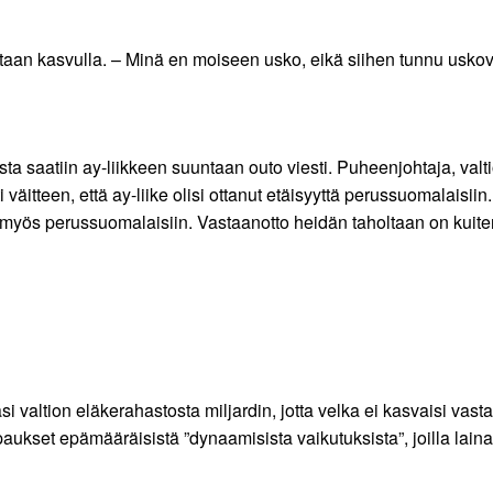
itetaan kasvulla. – Minä en moiseen usko, eikä siihen tunnu usko
saatiin ay-liikkeen suuntaan outo viesti. Puheenjohtaja, valtiov
väitteen, että ay-liike olisi ottanut etäisyyttä perussuomalai
myös perussuomalaisiin. Vastaanotto heidän taholtaan on kuitenki
i valtion eläkerahastosta miljardin, jotta velka ei kasvaisi vast
aukset epämääräisistä ”dynaamisista vaikutuksista”, joilla lain