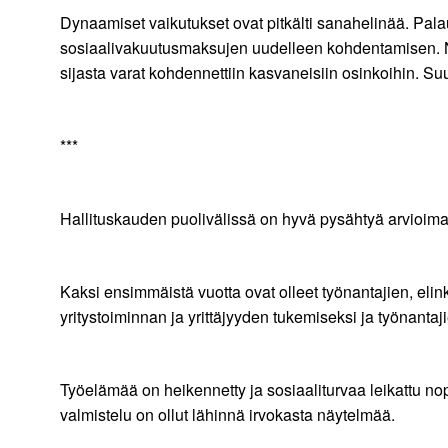
Dynaamiset vaikutukset ovat pitkälti sanahelinää. Pal
sosiaalivakuutusmaksujen uudelleen kohdentamisen. Niitä
sijasta varat kohdennettiin kasvaneisiin osinkoihin. Suur
***
Hallituskauden puolivälissä on hyvä pysähtyä arvioima
Kaksi ensimmäistä vuotta ovat olleet työnantajien, elink
yritystoiminnan ja yrittäjyyden tukemiseksi ja työnantaj
Työelämää on heikennetty ja sosiaaliturvaa leikattu nop
valmistelu on ollut lähinnä irvokasta näytelmää.