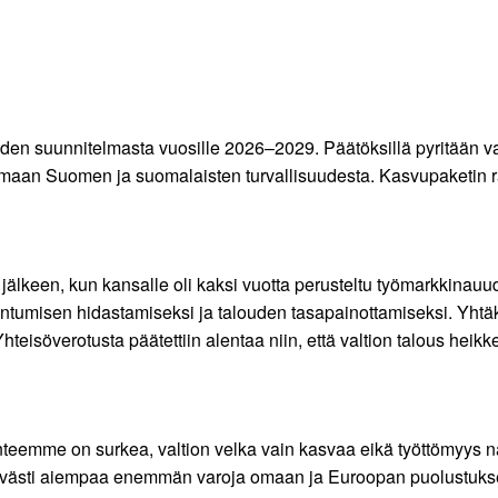
ouden suunnitelmasta vuosille 2026–2029. Päätöksillä pyritään
aan Suomen ja suomalaisten turvallisuudesta. Kasvupaketin raho
jälkeen, kun kansalle oli kaksi vuotta perusteltu työmarkkinauud
umisen hidastamiseksi ja talouden tasapainottamiseksi. Yhtäkki
teisöverotusta päätettiin alentaa niin, että valtion talous heikken
nteemme on surkea, valtion velka vain kasvaa eikä työttömyys 
ävästi aiempaa enemmän varoja omaan ja Euroopan puolustuksee