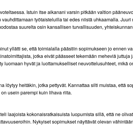
euvoteltaessa. Istuin itse aikanani varsin pitkään valtion pääne
tu vauhdittamaan työtaisteluilla tai edes niistä uhkaamalla. Juur
muodostaa suurelta osin kansallisen turvallisuuden, yhteiskunna
inut yllätti se, että toimialalla päästiin sopimukseen jo enn
atoimittajista, jotka eivät päässeet tekemään meheviä juttuja j
tty luomaan hyvät ja luottamukselliset neuvottelusuhteet, mikä 
na löytyy heitäkin, jotka pettyvät. Kannattaa silti muistaa, ett
on usein parempi kuin lihava riita.
li laajoista kokonaisratkaisuista luopumista sillä, että ne olivat
attavuuseroihin. Nykyiset sopimukset näyttävät olevan vähintään 