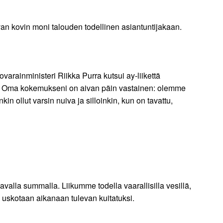
van kovin moni talouden todellinen asiantuntijakaan.
arainministeri Riikka Purra kutsui ay-liikettä
siin. Oma kokemukseni on aivan päin vastainen: olemme
n ollut varsin nuiva ja silloinkin, kun on tavattu,
aavalla summalla. Liikumme todella vaarallisilla vesillä,
a uskotaan aikanaan tulevan kuitatuksi.