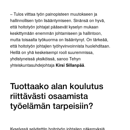
– Tulos viittaa työn painopisteen muutokseen ja
hallinnollisen työn lisääntymiseen. Sinänsä on hyvä,
että hoitotyön johtajat pääsevät kyselyn mukaan
keskittymään enemmän johtamiseen ja hallintoon,
mutta toisaalta työkuorma on lisääntynyt. On tärkeää,
että hoitotyön johtajien työhyvinvoinnista huolehditaan.
Heillä on yhä keskeisempi rooli suuremmissa,
yhdistyneissä yksiköissä, sanoo Tehyn
yhteiskuntasuhdejohtaja
Kirsi Sillanpää
.
Tuottaako alan koulutus
riittävästi osaamista
työelämän tarpeisiin?
Kyselyssä selvitettiin hoitotyön johtajien näkemyksiä