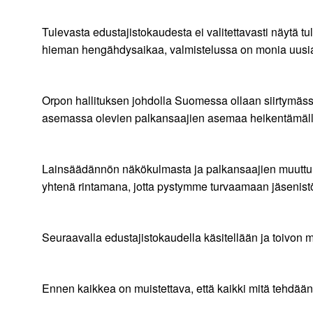
Tulevasta edustajistokaudesta ei valitettavasti näytä t
hieman hengähdysaikaa, valmistelussa on monia uusia 
Orpon hallituksen johdolla Suomessa ollaan siirtym
asemassa olevien palkansaajien asemaa heikentämällä.
Lainsäädännön näkökulmasta ja palkansaajien muuttu
yhtenä rintamana, jotta pystymme turvaamaan jäsenis
Seuraavalla edustajistokaudella käsitellään ja toivon 
Ennen kaikkea on muistettava, että kaikki mitä tehdään