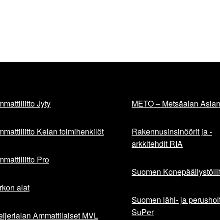
mattiliitto Jyty
METO – Metsäalan Asiant
mattiliitto Kelan toimihenkilöt
Rakennusinsinöörit ja -
arkkitehdit RIA
mattiliitto Pro
Suomen Konepäällystöliit
rkon alat
Suomen lähi- ja perushoita
SuPer
ijerialan Ammattilaiset MVL