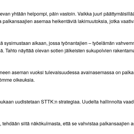
ulevan yhtään helpompi, päin vastoin. Vaikka juuri päättymäisil
palkansaajien asemaa heikentäviä lakimuutoksia, jotka vaativ
ässä sysimustaan aikaan, jossa työnantajien – työelämän vah
 Tahto näyttää olevan sotien jälkeisten sukupolvien rakentam
neen aseman vuoksi tulevaisuudessa avainasemassa on palkans
tömme oikeuksia.
mukaan uudistetaan STTK:n strategiaa. Uudelta hallinnolta vaadit
, tehdään siitä näkökulmasta, että se vahvistaa palkansaajien 