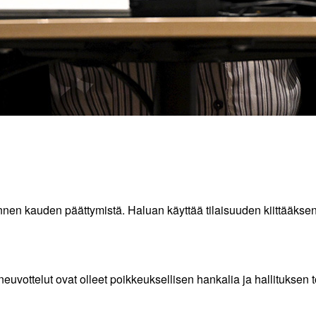
auden päättymistä. Haluan käyttää tilaisuuden kiittääkseni te
euvottelut ovat olleet poikkeuksellisen hankalia ja hallitukse