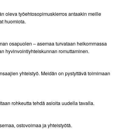
lään oleva työehtosopimuskierros antaakin meille
at huomiota.
vemman osapuolen – asemaa turvataan heikommassa
an hyvinvointiyhteiskunnan romuttaminen.
aajien yhteistyö. Meidän on pystyttävä toimimaan
aan rohkeutta tehdä asioita uudella tavalla.
asemaa, ostovoimaa ja yhteistyötä.