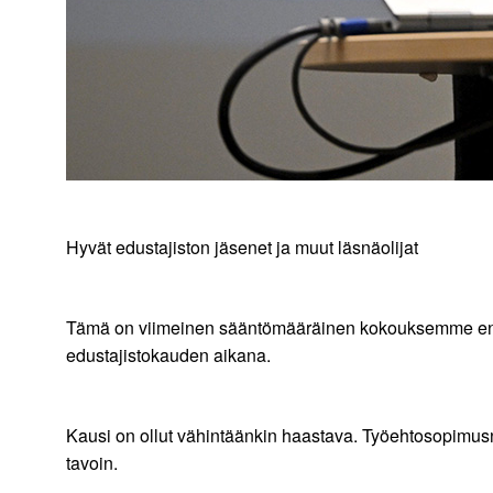
Hyvät edustajiston jäsenet ja muut läsnäolijat
Tämä on viimeinen sääntömääräinen kokouksemme ennen k
edustajistokauden aikana.
Kausi on ollut vähintäänkin haastava. Työehtosopimusn
tavoin.