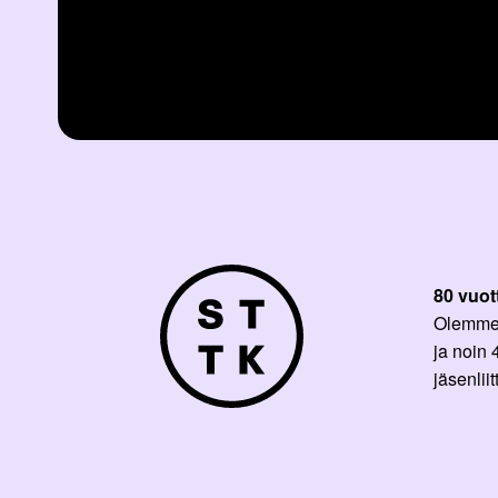
80 vuot
Olemme p
ja noin
jäsenli