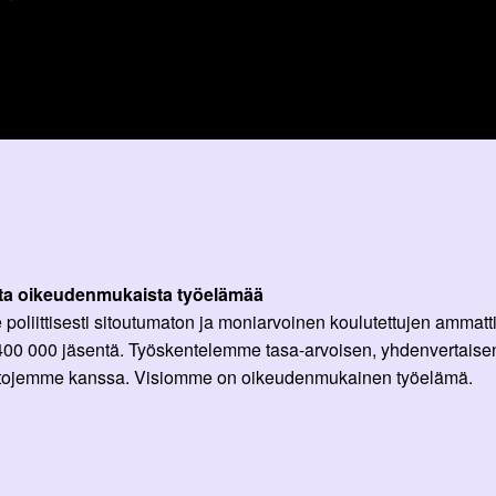
ta oikeudenmukaista työelämää
oliittisesti sitoutumaton ja moniarvoinen koulutettujen ammattil
 400 000 jäsentä. Työskentelemme tasa-arvoisen, yhdenvertaisen
ittojemme kanssa. Visiomme on oikeudenmukainen työelämä.