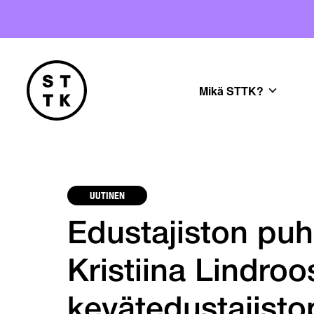
Mikä STTK?
UUTINEN
Edustajiston puh
Kristiina Lindroo
kevätedustajist