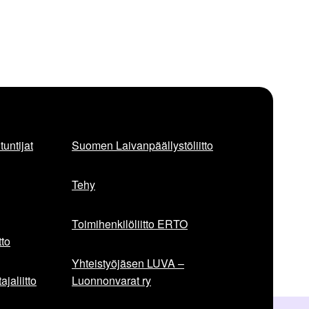
untijat
Suomen Laivanpäällystöliitto
Tehy
Toimihenkilöliitto ERTO
to
Yhteistyöjäsen LUVA –
jaliitto
Luonnonvarat ry