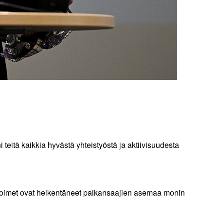
itä kaikkia hyvästä yhteistyöstä ja aktiivisuudesta
n toimet ovat heikentäneet palkansaajien asemaa monin