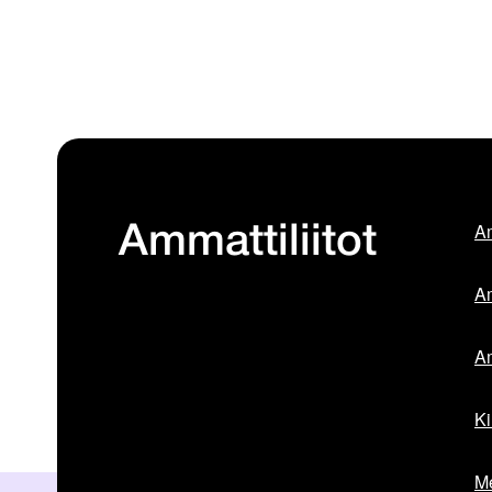
Am
Ammattiliitot
Am
Am
Ki
Me