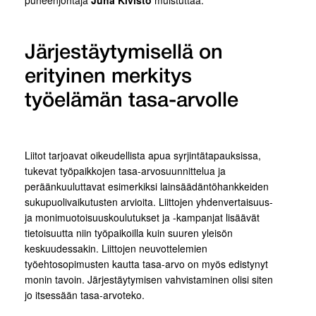
puheenjohtaja
Juha Kivistö
muistuttaa.
Järjestäytymisellä on
erityinen merkitys
työelämän tasa-arvolle
Liitot tarjoavat oikeudellista apua syrjintätapauksissa,
tukevat työpaikkojen tasa-arvosuunnittelua ja
peräänkuuluttavat esimerkiksi lainsäädäntöhankkeiden
sukupuolivaikutusten arvioita. Liittojen yhdenvertaisuus-
ja monimuotoisuuskoulutukset ja -kampanjat lisäävät
tietoisuutta niin työpaikoilla kuin suuren yleisön
keskuudessakin. Liittojen neuvottelemien
työehtosopimusten kautta tasa-arvo on myös edistynyt
monin tavoin. Järjestäytymisen vahvistaminen olisi siten
jo itsessään tasa-arvoteko.