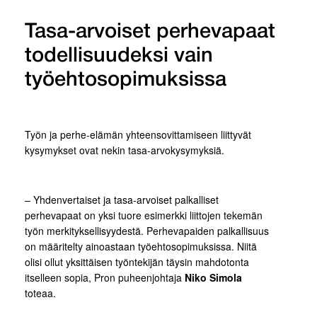
Tasa-arvoiset perhevapaat
todellisuudeksi vain
työehtosopimuksissa
Työn ja perhe-elämän yhteensovittamiseen liittyvät
kysymykset ovat nekin tasa-arvokysymyksiä.
–
Yhdenvertaiset ja tasa-arvoiset palkalliset
perhevapaat on yksi tuore esimerkki liittojen tekemän
työn merkityksellisyydestä. Perhevapaiden palkallisuus
on määritelty ainoastaan työehtosopimuksissa. Niitä
olisi ollut yksittäisen työntekijän täysin mahdotonta
itselleen sopia, Pron puheenjohtaja
Niko Simola
toteaa.