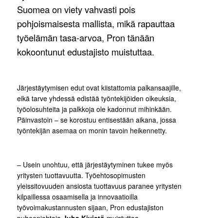
Suomea on viety vahvasti pois
pohjoismaisesta mallista, mikä rapauttaa
työelämän tasa-arvoa, Pron tänään
kokoontunut edustajisto muistuttaa.
Järjestäytymisen edut ovat kiistattomia palkansaajille,
eikä tarve yhdessä edistää työntekijöiden oikeuksia,
työolosuhteita ja palkkoja ole kadonnut mihinkään.
Päinvastoin – se korostuu entisestään aikana, jossa
työntekijän asemaa on monin tavoin heikennetty.
–
Usein unohtuu, että järjestäytyminen tukee myös
yritysten tuottavuutta. Työehtosopimusten
yleissitovuuden ansiosta tuottavuus paranee yritysten
kilpaillessa osaamisella ja innovaatioilla
työvoimakustannusten sijaan, Pron edustajiston