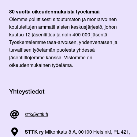
80 vuotta oikeudenmukaista työelämää
Olemme poliittisesti sitoutumaton ja moniarvoinen
koulutettujen ammattilaisten keskusjärjestö, johon
kuuluu 12 jäsenliittoa ja noin 400 000 jäsentä.
Työskentelemme tasa-arvoisen, yhdenvertaisen ja
turvallisen työelämän puolesta yhdessä
jäsenliittojemme kanssa. Visiomme on
oikeudenmukainen työelämä.
Yhteystiedot
sttk@sttk.fi
STTK ry
Mikonkatu 8 A, 00100 Helsinki, PL 421,