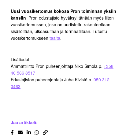
Uusi vuosikertomus kokoaa Pron toiminnan yksiin
kansiin
Pron edustajisto hyväksyi tänään myös liiton
vuosikertomuksen, joka on uudistettu rakenteeltaan,
sisällöltään, ulkoasultaan ja formaatiltaan. Tutustu
vuosikertomukseen
täältä
.
Lisätiedot:
Ammattiliitto Pron puheenjohtaja Niko Simola p.
+358
40 566 8517
Edustajiston puheenjohtaja Juha Kivistö p.
050 312
0463
Jaa artikkeli: