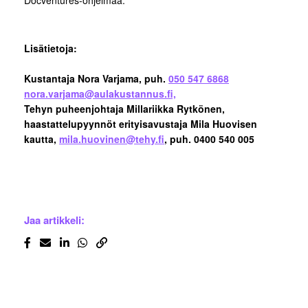
Docventures-ohjelmaa.
Lisätietoja:
Kustantaja Nora Varjama, puh.
050 547 6868
nora.varjama@aulakustannus.fi,
Tehyn puheenjohtaja Millariikka Rytkönen,
haastattelupyynnöt erityisavustaja Mila Huovisen
kautta,
mila.huovinen@tehy.fi
, puh. 0400 540 005
Jaa artikkeli: