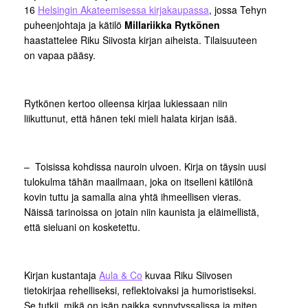
16
Helsingin Akateemisessa kirjakaupassa
, jossa Tehyn
puheenjohtaja ja kätilö
Millariikka Rytkönen
haastattelee Riku Siivosta kirjan aiheista. Tilaisuuteen
on vapaa pääsy.
Rytkönen kertoo olleensa kirjaa lukiessaan niin
liikuttunut, että hänen teki mieli halata kirjan isää.
– Toisissa kohdissa nauroin ulvoen. Kirja on täysin uusi
tulokulma tähän maailmaan, joka on itselleni kätilönä
kovin tuttu ja samalla aina yhtä ihmeellisen vieras.
Näissä tarinoissa on jotain niin kaunista ja eläimellistä,
että sieluani on kosketettu.
Kirjan kustantaja
Aula & Co
kuvaa Riku Siivosen
tietokirjaa rehelliseksi, reflektoivaksi ja humoristiseksi.
Se tutkii, mikä on isän paikka synnytyssalissa ja miten