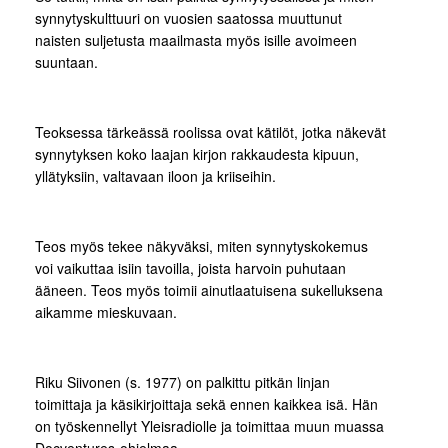
synnytyskulttuuri on vuosien saatossa muuttunut
naisten suljetusta maailmasta myös isille avoimeen
suuntaan.
Teoksessa tärkeässä roolissa ovat kätilöt, jotka näkevät
synnytyksen koko laajan kirjon rakkaudesta kipuun,
yllätyksiin, valtavaan iloon ja kriiseihin.
Teos myös tekee näkyväksi, miten synnytyskokemus
voi vaikuttaa isiin tavoilla, joista harvoin puhutaan
ääneen. Teos myös toimii ainutlaatuisena sukelluksena
aikamme mieskuvaan.
Riku Siivonen (s. 1977) on palkittu pitkän linjan
toimittaja ja käsikirjoittaja sekä ennen kaikkea isä. Hän
on työskennellyt Yleisradiolle ja toimittaa muun muassa