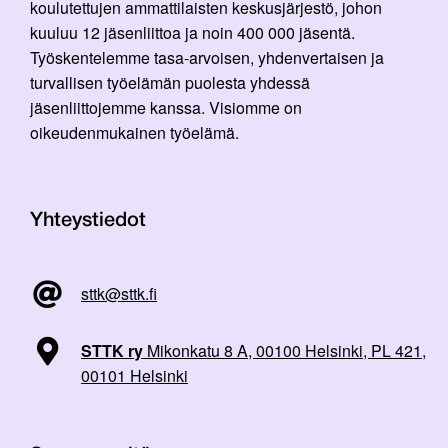
koulutettujen ammattilaisten keskusjärjestö, johon
kuuluu 12 jäsenliittoa ja noin 400 000 jäsentä.
Työskentelemme tasa-arvoisen, yhdenvertaisen ja
turvallisen työelämän puolesta yhdessä
jäsenliittojemme kanssa. Visiomme on
oikeudenmukainen työelämä.
Yhteystiedot
sttk@sttk.fi
STTK ry
Mikonkatu 8 A, 00100 Helsinki, PL 421,
00101 Helsinki