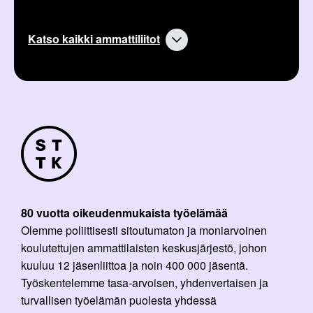
Katso kaikki ammattiliitot
80 vuotta oikeudenmukaista työelämää
Olemme poliittisesti sitoutumaton ja moniarvoinen
koulutettujen ammattilaisten keskusjärjestö, johon
kuuluu 12 jäsenliittoa ja noin 400 000 jäsentä.
Työskentelemme tasa-arvoisen, yhdenvertaisen ja
turvallisen työelämän puolesta yhdessä