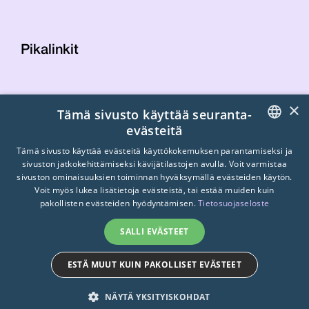
Pikalinkit
Yhteystiedot
×
Tämä sivusto käyttää seuranta-
Laskutustiedot
evästeitä
STTK:n kuvapankki
FINNISH
Tietosuojaseloste
Tämä sivusto käyttää evästeitä käyttökokemuksen parantamiseksi ja
sivuston jatkokehittämiseksi kävijätilastojen avulla. Voit varmistaa
Turvallisemman tilan periaatteet
ENGLISH
sivuston ominaisuuksien toiminnan hyväksymällä evästeiden käytön.
Voit myös lukea lisätietoja evästeistä, tai estää muiden kuin
SWEDISH
pakollisten evästeiden hyödyntämisen.
Tietosuojaseloste
SALLI EVÄSTEET
ESTÄ MUUT KUIN PAKOLLISET EVÄSTEET
© 2026
STTK.
Made with ❤ by
Avoin.Systems
NÄYTÄ YKSITYISKOHDAT