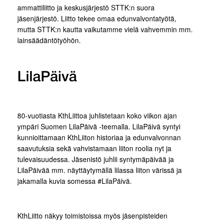
ammattiliitto ja keskusjärjestö STTK:n suora
jäsenjärjestö. Liitto tekee omaa edunvalvontatyötä,
mutta STTK:n kautta vaikutamme vielä vahvemmin mm.
lainsäädäntötyöhön.
LilaPäivä
80-vuotiasta KthLiittoa juhlistetaan koko viikon ajan
ympäri Suomen LilaPäivä -teemalla. LilaPäivä syntyi
kunnioittamaan KthLiiton historiaa ja edunvalvonnan
saavutuksia sekä vahvistamaan liiton roolia nyt ja
tulevaisuudessa. Jäsenistö juhlii syntymäpäivää ja
LilaPäivää mm. näyttäytymällä lilassa liiton värissä ja
jakamalla kuvia somessa #LilaPäivä.
KthLiitto näkyy toimistoissa myös jäsenpisteiden