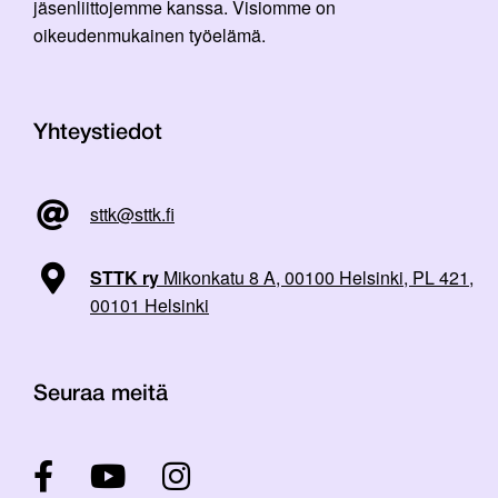
jäsenliittojemme kanssa. Visiomme on
oikeudenmukainen työelämä.
Yhteystiedot
sttk@sttk.fi
STTK ry
Mikonkatu 8 A, 00100 Helsinki, PL 421,
00101 Helsinki
Seuraa meitä