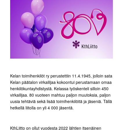
Kelan toimihenkilöt ry perustettiin 11.4.1945, jolloin sata
Kelan päätalon virkailijaa kokoontui perustamaan omaa
henkilökuntayhdistystä. Kelassa työskenteli silloin 450
virkailijaa. 80 vuoteen mahtuu paljon muutoksia, paljon
uusia tehtäviä sekä lisää toimihenkilöitä ja jäseniä. Tällä
hetkellä liitolla on yli 4 000 jäsentä.
KthLiitto on ollut vuodesta 2022 lähtien itsenäinen