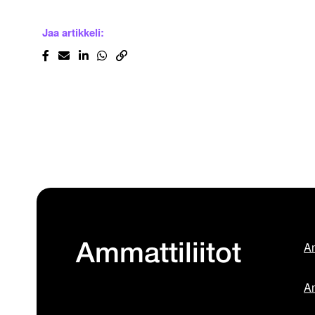
Jaa artikkeli:
Am
Ammattiliitot
Am