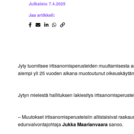
Julkaistu
7.4.2025
Jaa artikkeli:
Jyty tuomitsee irtisanomisperusteiden muuttamisesta a
aiempi yli 25 vuoden aikana muotoutunut oikeuskäytänt
Jytyn mielestä hallituksen lakiesitys irtisanomisperuste
– Muutokset irtisanomisperusteisiin altistaisivat raskau
edunvalvontajohtaja
Jukka Maarianvaara
sanoo.