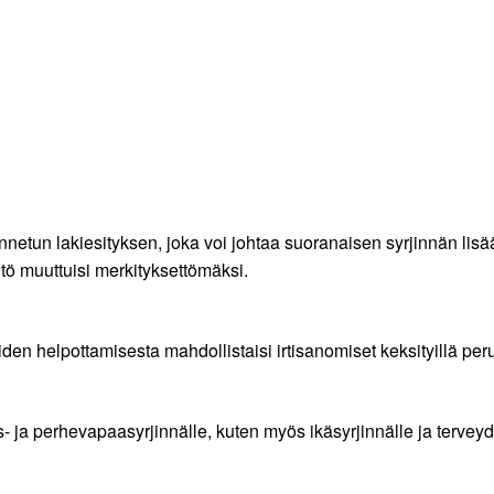
nnetun lakiesityksen, joka voi johtaa suoranaisen syrjinnän li
ö muuttuisi merkityksettömäksi.
iden helpottamisesta mahdollistaisi irtisanomiset keksityillä peru
s- ja perhevapaasyrjinnälle, kuten myös ikäsyrjinnälle ja terveyd