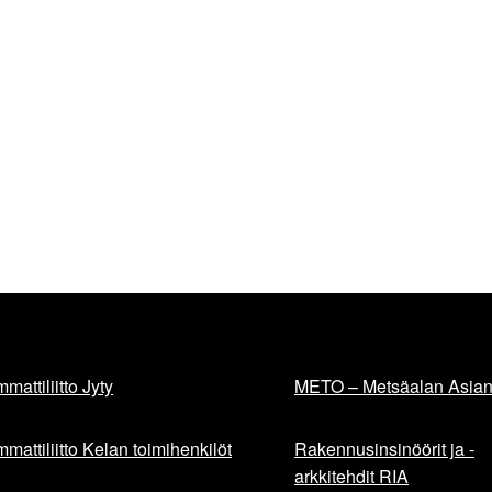
mattiliitto Jyty
METO – Metsäalan Asiant
mattiliitto Kelan toimihenkilöt
Rakennusinsinöörit ja -
arkkitehdit RIA