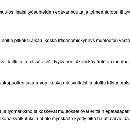
kimuutos lisäisi työsuhteiden epävarmuutta ja toimeentuloon liitt
kinoilla pitkäksi aikaa, koska irtisanomiskynnys muotoutuu vas
t ovat laillisia ja missä eivät. Nykyinen oikeuskäytäntö on muoto
kupuolten tasa-arvoa, koska miesvaltaisilla aloilla irtisanom
a työmarkkinoita koskevat muutokset ovat erittäin epätasapaino
kokonaisvaikutuksia ei ole myöskään kyetty eikä haluttu arvioid