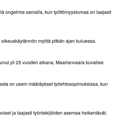
yviä ongelmia samalla, kun työttömyysturvaa on laajasti
ta oikeuskäytännön myötä pitkän ajan kuluessa.
utunut yli 25 vuoden aikana, Maarianvaara kuvailee.
isesta on usein määräykset työehtosopimuksissa, kun
iset ja laajasti työntekijöiden asemaa heikentävät.
a.