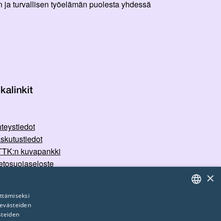
 ja turvallisen työelämän puolesta yhdessä
kalinkit
teystiedot
skutustiedot
TK:n kuvapankki
etosuojaseloste
×
rvallisemman tilan periaatteet
ttämiseksi
 evästeiden
FINNISH
steiden