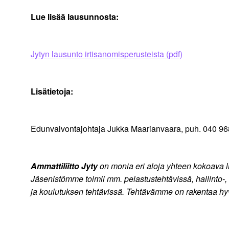
Lue lisää lausunnosta:
Jytyn lausunto irtisanomisperusteista (pdf)
Lisätietoja:
Edunvalvontajohtaja Jukka Maarianvaara, puh. 040 9
Ammattiliitto Jyty
on monia eri aloja yhteen kokoava liit
Jäsenistömme toimii mm. pelastustehtävissä, hallinto-, a
ja koulutuksen tehtävissä. Tehtävämme on rakentaa hyv