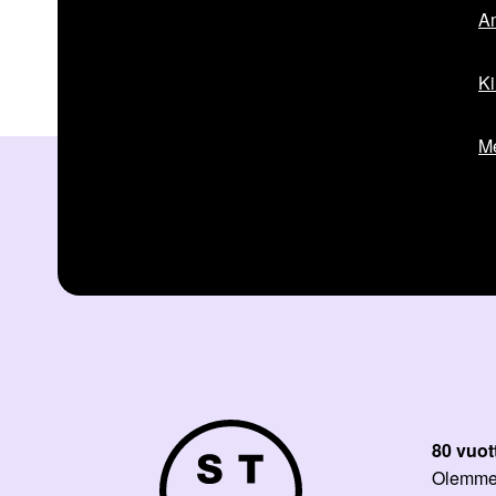
Am
Ki
Me
80 vuot
Olemme p