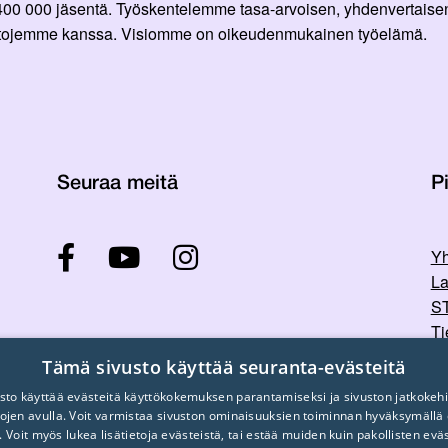
 400 000 jäsentä. Työskentelemme tasa-arvoisen, yhdenvertaisen
ittojemme kanssa. Visiomme on oikeudenmukainen työelämä.
Seuraa meitä
Pi
Yh
La
ST
Ti
Tu
Tämä sivusto käyttää seuranta-evästeitä
sto käyttää evästeitä käyttökokemuksen parantamiseksi ja sivuston jatkokehi
stojen avulla. Voit varmistaa sivuston ominaisuuksien toiminnan hyväksymällä
. Voit myös lukea lisätietoja evästeistä, tai estää muiden kuin pakollisten evä