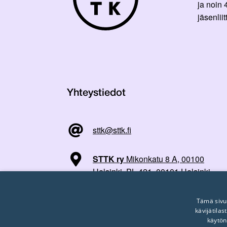
ja noin
jäsenli
Yhteystiedot
sttk@sttk.fi
STTK ry
Mikonkatu 8 A, 00100
Helsinki, PL 421, 00101 Helsinki
Tämä sivu
kävijätila
käytön