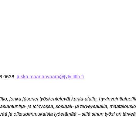
68 0538,
jukka.maarianvaara@jytyliitto.fi
to, jonka jäsenet työskentelevät kunta-alalla, hyvinvointialueilla
siantuntija- ja ict-työssä, sosiaali- ja terveysalalla, maatalous
ää ja oikeudenmukaista työelämää – sillä sinun työsi on tärkeä