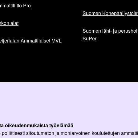
mattiliitto Pro
Suomen Konepäällystöliit
rkon alat
Suomen lähi- ja perushoita
SuPer
ijerialan Ammattilaiset MVL
ta oikeudenmukaista työelämää
oliittisesti sitoutumaton ja moniarvoinen koulutettujen ammattil