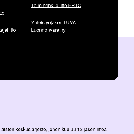
Toimihenkilöliitto ERTO
to
Yhteistyöjäsen LUVA –
jaliitto
Luonnonvarat ry
aisten keskusjärjestö, johon kuuluu 12 jäsenliittoa