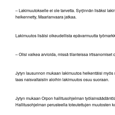
– Lakimuutokselle ei ole tarvetta. Syrjinnän lisäksi la
heikennetty, Maarianvaara jatkaa.
Lakimuutos lisäisi oikeudellista epävarmuutta työmark
– Olisi vaikea arvioida, missä tilanteissa irtisanomise
Jytyn lausunnon mukaan lakimuutos heikentäisi myös su
taas naisvaltaisiin aloihin lakimuutos osuu suoraan.
Jytyn mukaan Orpon hallitusohjelman työlainsäädäntöä j
Hallitusohjelman perusteella toteutettujen muutosten 