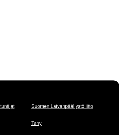
untijat
Suomen Laivanpäällystöliitto
Tehy