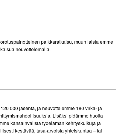
skorotuspainotteinen palkkaratkaisu, muun laista emme
tkaisua neuvottelemalla.
 120 000 jäsentä, ja neuvottelemme 180 virka- ja
hittymismahdollisuuksia. Lisäksi pidämme huolta
mme kansainvälisiä työelämän kehityskulkuja ja
isesti kestävää, tasa-arvoista yhteiskuntaa – tai