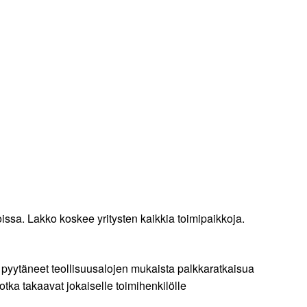
issa. Lakko koskee yritysten kaikkia toimipaikkoja.
e pyytäneet teollisuusalojen mukaista palkkaratkaisua
otka takaavat jokaiselle toimihenkilölle