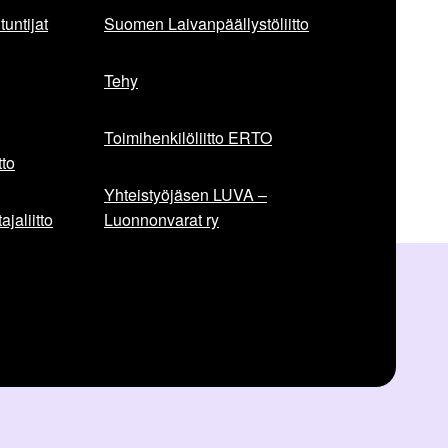
untijat
Suomen Laivanpäällystöliitto
Tehy
Toimihenkilöliitto ERTO
to
Yhteistyöjäsen LUVA –
jaliitto
Luonnonvarat ry