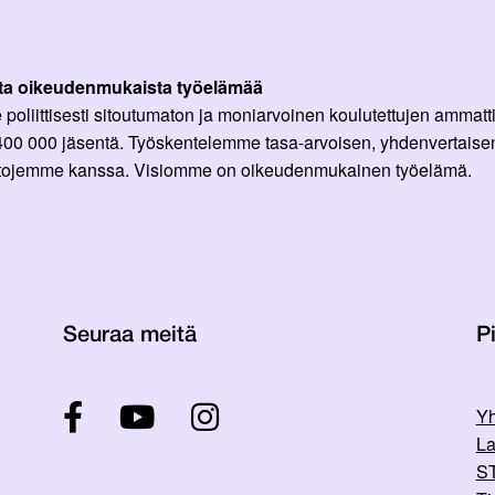
ta oikeudenmukaista työelämää
oliittisesti sitoutumaton ja moniarvoinen koulutettujen ammattil
 400 000 jäsentä. Työskentelemme tasa-arvoisen, yhdenvertaisen
ittojemme kanssa. Visiomme on oikeudenmukainen työelämä.
Seuraa meitä
Pi
Yh
La
ST