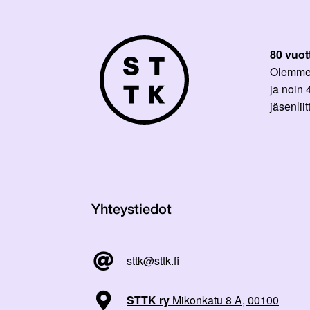
80 vuot
Olemme p
ja noin
jäsenli
Yhteystiedot
sttk@sttk.fi
STTK ry
Mikonkatu 8 A, 00100