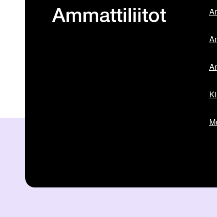
Am
Ammattiliitot
Am
Am
Ki
Me