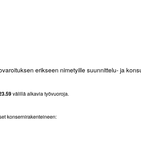
varoituksen erikseen nimetyille suunnittelu- ja konsul
23.59
välillä alkavia työvuoroja.
ykset konsernirakenteineen: