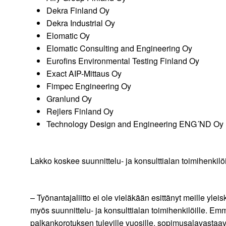
Dekra Finland Oy
Dekra Industrial Oy
Elomatic Oy
Elomatic Consulting and Engineering Oy
Eurofins Environmental Testing Finland Oy
Exact AIP-Mittaus Oy
Fimpec Engineering Oy
Granlund Oy
Rejlers Finland Oy
Technology Design and Engineering ENG´ND Oy
Lakko koskee suunnittelu- ja konsulttialan toimihenkil
– Työnantajaliitto ei ole vieläkään esittänyt meille yl
myös suunnittelu- ja konsulttialan toimihenkilöille. Emm
palkankorotuksen tuleville vuosille, sopimusalavastaa