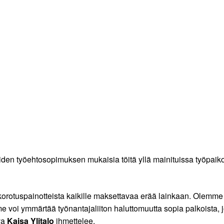
öiden työehtosopimuksen mukaisia töitä yllä mainituissa työpaiko
eiskorotuspainotteista kaikille maksettavaa erää lainkaan. Olemm
e voi ymmärtää työnantajaliiton haluttomuutta sopia palkoista, j
va
Kaisa Ylitalo
ihmettelee.