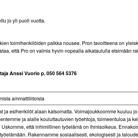
 jo yli puoli vuotta.
kkien toimihenkilöiden palkka nousee. Pron tavoitteena on ylei
taa, että Pro on valmis hyvin nopealla aikataululla etsimään ra
htaja Anssi Vuorio p. 050 564 5376
sta ammattiliitoista
ijat ja esihenkilöt alaan katsomatta. Voimajoukkoomme kuuluu jo
temme ja alalle kouluttautuvien työehtoja, toimeentuloa ja ke
. Uskomme, että inhimillinen työelämä on ihmisoikeus. Ennakoi
työelämään. Rakennamme sosiaalisesti, ekologisesti ja taloudell