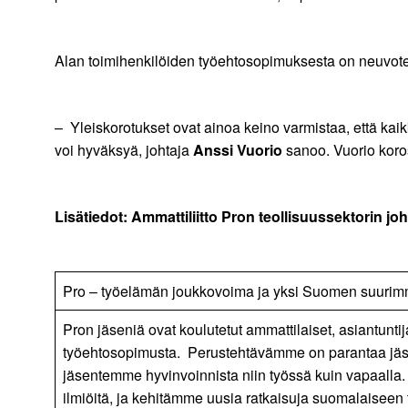
Alan toimihenkilöiden työehtosopimuksesta on neuvoteltu
– Yleiskorotukset ovat ainoa keino varmistaa, että kai
voi hyväksyä, johtaja
Anssi Vuorio
sanoo. Vuorio koros
Lisätiedot: Ammattiliitto Pron teollisuussektorin jo
Pro – työelämän joukkovoima ja yksi Suomen suurimmi
Pron jäseniä ovat koulutetut ammattilaiset, asiantunt
työehtosopimusta. Perustehtävämme on parantaa jäsen
jäsentemme hyvinvoinnista niin työssä kuin vapaalla
ilmiöitä, ja kehitämme uusia ratkaisuja suomalaiseen 