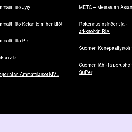
mattiliitto Jyty
METO – Metsäalan Asiant
mattiliitto Kelan toimihenkilöt
Rakennusinsinöörit ja -
arkkitehdit RIA
mattiliitto Pro
Suomen Konepäällystöliit
rkon alat
Suomen lähi- ja perushoita
SuPer
ijerialan Ammattilaiset MVL