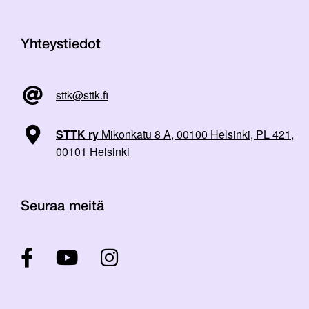
Yhteystiedot
sttk@sttk.fi
STTK ry
Mikonkatu 8 A, 00100 Helsinki, PL 421,
00101 Helsinki
Seuraa meitä