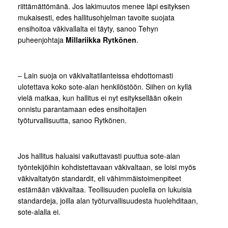
riittämättömänä. Jos lakimuutos menee läpi esityksen
mukaisesti, edes hallitusohjelman tavoite suojata
ensihoitoa väkivallalta ei täyty, sanoo Tehyn
puheenjohtaja
Millariikka Rytkönen
.
–
Lain suoja on väkivaltatilanteissa ehdottomasti
ulotettava koko sote-alan henkilöstöön. Siihen on kyllä
vielä matkaa, kun hallitus ei nyt esityksellään oikein
onnistu parantamaan edes ensihoitajien
työturvallisuutta, sanoo Rytkönen.
Jos hallitus haluaisi vaikuttavasti puuttua sote-alan
työntekijöihin kohdistettavaan väkivaltaan, se loisi myös
väkivaltatyön standardit, eli vähimmäistoimenpiteet
estämään väkivaltaa. Teollisuuden puolella on lukuisia
standardeja, joilla alan työturvallisuudesta huolehditaan,
sote-alalla ei.