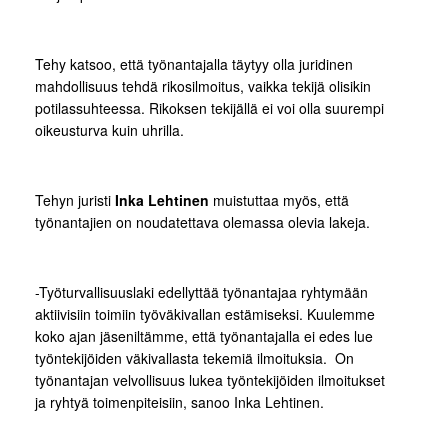
Tehy katsoo, että työnantajalla täytyy olla juridinen
mahdollisuus tehdä rikosilmoitus, vaikka tekijä olisikin
potilassuhteessa. Rikoksen tekijällä ei voi olla suurempi
oikeusturva kuin uhrilla.
Tehyn juristi
Inka Lehtinen
muistuttaa myös, että
työnantajien on noudatettava olemassa olevia lakeja.
-Työturvallisuuslaki edellyttää työnantajaa ryhtymään
aktiivisiin toimiin työväkivallan estämiseksi. Kuulemme
koko ajan jäseniltämme, että työnantajalla ei edes lue
työntekijöiden väkivallasta tekemiä ilmoituksia. On
työnantajan velvollisuus lukea työntekijöiden ilmoitukset
ja ryhtyä toimenpiteisiin, sanoo Inka Lehtinen.