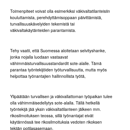
Toimenpiteet voivat olla esimerkiksi väkivaltatilanteisiin
kouluttamista, perehdyttämisoppaan päivittämistä,
turvallisuuskävelyiden tekemistä tai
väkivaltakäytänteiden parantamista.
Tehy vaatii, että Suomessa aloitetaan selvityshanke,
jonka nojalla luodaan vastaavat
vähimmäisturvallisuusstandardit sote-alalle. Tämä
parantaa työntekijöiden työturvallisuutta, mutta myös
helpottaa työnantajien hallinnollista työtä,
Ylipäätään turvallisen ja väkivallattoman työpaikan tulee
olla vähimmäisedellytys sote-alalla. Tällä hetkellä
työntekijä jää yksin väkivaltatilanteen jälkeen mm.
rikosilmoituksen teossa, sillä työnantajat eivät
käytännössä tee rikosilmoituksia vedoten rikoksen
tekijän potilasasemaan.