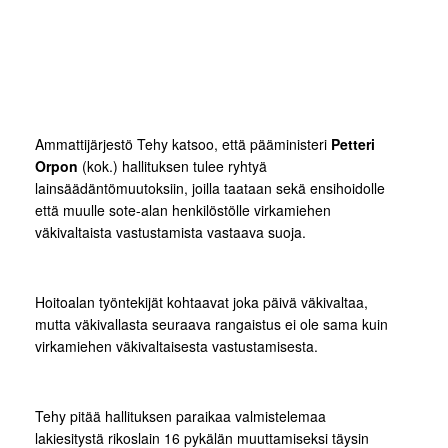
Ammattijärjestö Tehy katsoo, että pääministeri
Petteri
Orpon
(kok.) hallituksen tulee ryhtyä
lainsäädäntömuutoksiin, joilla taataan sekä ensihoidolle
että muulle sote-alan henkilöstölle virkamiehen
väkivaltaista vastustamista vastaava suoja.
Hoitoalan työntekijät kohtaavat joka päivä väkivaltaa,
mutta väkivallasta seuraava rangaistus ei ole sama kuin
virkamiehen väkivaltaisesta vastustamisesta.
Tehy pitää hallituksen paraikaa valmistelemaa
lakiesitystä rikoslain 16 pykälän muuttamiseksi täysin