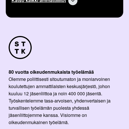
Katso kaikki ammattiliitot
80 vuotta oikeudenmukaista työelämää
Olemme poliittisesti sitoutumaton ja moniarvoinen
koulutettujen ammattilaisten keskusjärjestö, johon
kuuluu 12 jäsenliittoa ja noin 400 000 jäsentä.
Työskentelemme tasa-arvoisen, yhdenvertaisen ja
turvallisen työelämän puolesta yhdessä
jäsenliittojemme kanssa. Visiomme on
oikeudenmukainen työelämä.