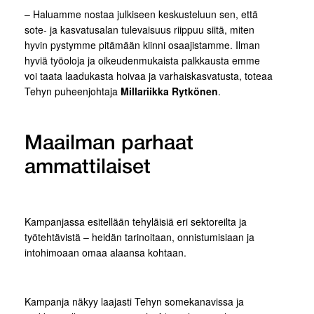
– Haluamme nostaa julkiseen keskusteluun sen, että
sote- ja kasvatusalan tulevaisuus riippuu siitä, miten
hyvin pystymme pitämään kiinni osaajistamme. Ilman
hyviä työoloja ja oikeudenmukaista palkkausta emme
voi taata laadukasta hoivaa ja varhaiskasvatusta, toteaa
Tehyn puheenjohtaja
Millariikka Rytkönen
.
Maailman parhaat
ammattilaiset
Kampanjassa esitellään tehyläisiä eri sektoreilta ja
työtehtävistä – heidän tarinoitaan, onnistumisiaan ja
intohimoaan omaa alaansa kohtaan.
Kampanja näkyy laajasti Tehyn somekanavissa ja