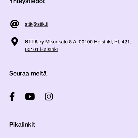
Yhteystiedot
sttk@sttk.fi
STTK ry
Mikonkatu 8 A, 00100 Helsinki, PL 421,
00101 Helsinki
Seuraa meitä
Pikalinkit