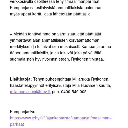
verkkosivulla osoitteessa tehy.fi/maailmanparhaat.
Kampanjassa esiintyvistä ammattilaisista painetaan
myös upeat kortit, jotka lähetetään päättäjille.
– Meidän tehtävämme on varmistaa, että päättäjät
ymmärtävät alan ammattilaisten korvaamattoman
merkityksen ja toimivat sen mukaisesti. Kampanja antaa
äänen ammattilaisille, jotka tekevät joka päivä töitä
suomalaisten hyvinvoinnin eteen, Rytkönen tiivistää.
Lisätietoja:
Tehyn puheenjohtaja Millariikka Rytkönen,
haastattelupyynnöt erityisavustaja Mila Huovisen kautta,
mila.huovinen@tehy.fi
, puh. 0400-540 005
Kampanjasivu:
https://www.tehy.fi/fi/ajankohtaista/kampanjat/maailman-
parhaat