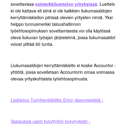
soveltavissa
esimerkkiluettelon yrityksissä
. Luettelo
ei ole kattava eli siinä ei ole kaikkien liukumasaldojen
kerryttämiskiellon piirissä olevien yritysten nimiä. Yksi
helppo tunnusmerkki taloushallinnon
työehtosopimuksen soveltamisesta voi olla käytössä
oleva liukuvan työajan järjestelmä, jossa liukumasaldot
voivat ylittää 60 tuntia.
Liukumasaldojen kerryttämiskielto ei koske Accountor -
yhtiötä, jossa sovelletaan Accountorin omaa voimassa
olevaa yrityskohtaista työehtosopimusta.
Lisätietoa Toimihenkilöliitto Erton jäsenviestistä ›
Vastauksia usein kysyttyihin kysymyksiin ›