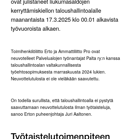
ovat julistaneet liukumasaldojen
kerryttämiskiellon taloushallintoalalle
maanantaista 17.3.2025 klo 00.01 alkavista
työvuoroista alkaen.
Toimihenkilöliitto Erto ja Ammattiliitto Pro ovat
neuvotelleet Palvelualojen työnantajat Palta ry:n kanssa
taloushallintoalan valtakunnallisesta
työehtosopimuksesta marraskuusta 2024 lukien.
Neuvottelutulosta ei ole vieläkään saavutettu.
On todella surullista, että taloushallintoalla ei pystytä
saavuttamaan neuvottelutulosta ilman työtaisteluja,
sanoo Erton puheenjohtaja Juri Aaltonen.
Työtaistelutoimenpiteen