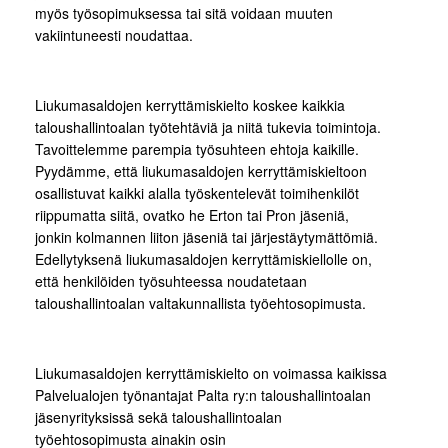
myös työsopimuksessa tai sitä voidaan muuten
vakiintuneesti noudattaa.
Liukumasaldojen kerryttämiskielto koskee kaikkia
taloushallintoalan työtehtäviä ja niitä tukevia toimintoja.
Tavoittelemme parempia työsuhteen ehtoja kaikille.
Pyydämme, että liukumasaldojen kerryttämiskieltoon
osallistuvat kaikki alalla työskentelevät toimihenkilöt
riippumatta siitä, ovatko he Erton tai Pron jäseniä,
jonkin kolmannen liiton jäseniä tai järjestäytymättömiä.
Edellytyksenä liukumasaldojen kerryttämiskiellolle on,
että henkilöiden työsuhteessa noudatetaan
taloushallintoalan valtakunnallista työehtosopimusta.
Liukumasaldojen kerryttämiskielto on voimassa kaikissa
Palvelualojen työnantajat Palta ry:n taloushallintoalan
jäsenyrityksissä sekä taloushallintoalan
työehtosopimusta ainakin osin