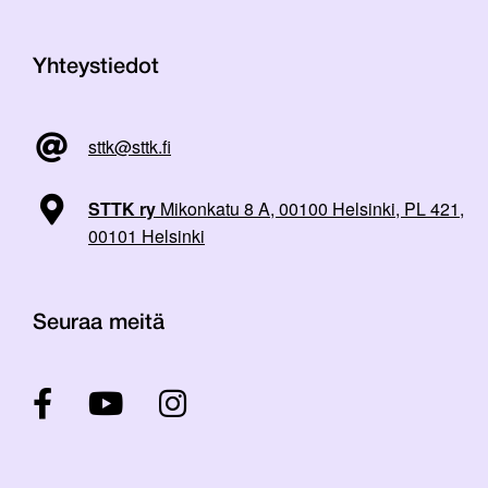
Yhteystiedot
sttk@sttk.fi
STTK ry
Mikonkatu 8 A, 00100 Helsinki, PL 421,
00101 Helsinki
Seuraa meitä