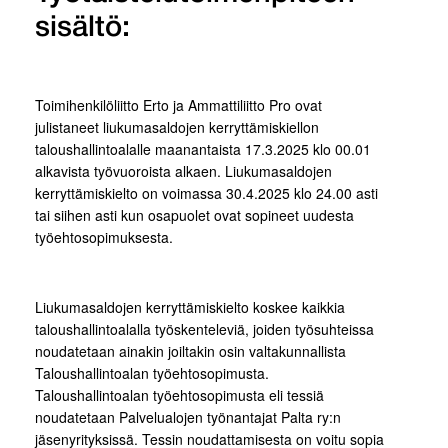
sisältö:
Toimihenkilöliitto Erto ja Ammattiliitto Pro ovat
julistaneet liukumasaldojen kerryttämiskiellon
taloushallintoalalle maanantaista 17.3.2025 klo 00.01
alkavista työvuoroista alkaen. Liukumasaldojen
kerryttämiskielto on voimassa 30.4.2025 klo 24.00 asti
tai siihen asti kun osapuolet ovat sopineet uudesta
työehtosopimuksesta.
Liukumasaldojen kerryttämiskielto koskee kaikkia
taloushallintoalalla työskenteleviä, joiden työsuhteissa
noudatetaan ainakin joiltakin osin valtakunnallista
Taloushallintoalan työehtosopimusta.
Taloushallintoalan työehtosopimusta eli tessiä
noudatetaan Palvelualojen työnantajat Palta ry:n
jäsenyrityksissä. Tessin noudattamisesta on voitu sopia