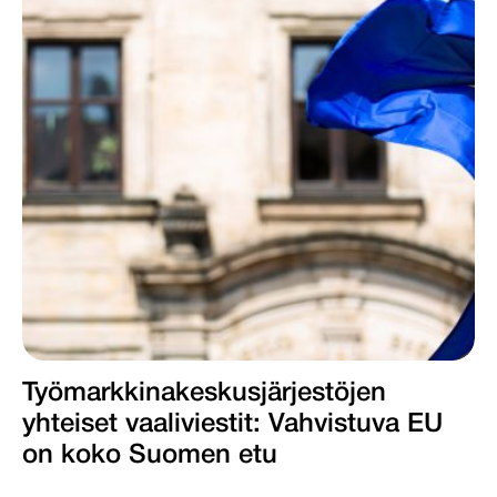
Työmarkkinakeskus­järjestöjen
yhteiset vaaliviestit: Vahvis­tuva EU
on koko Suomen etu