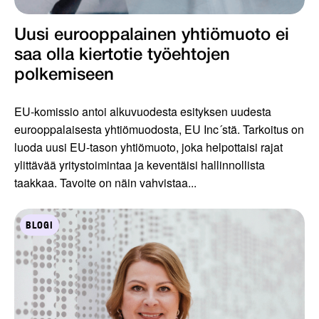
Uusi eurooppalainen yhtiömuoto ei
saa olla kiertotie työ­ehtojen
polkemiseen
EU-komissio antoi alkuvuodesta esityksen uudesta
eurooppalaisesta yhtiömuodosta, EU Inc´stä. Tarkoitus on
luoda uusi EU-tason yhtiömuoto, joka helpottaisi rajat
ylittävää yritystoimintaa ja keventäisi hallinnollista
taakkaa. Tavoite on näin vahvistaa...
BLOGI