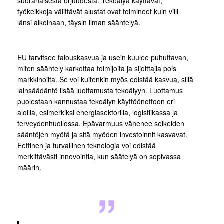
suoranaisesta orjuudesta. Tekoälyä käyttävät,
työkeikkoja välittävät alustat ovat toimineet kuin villi
länsi aikoinaan, täysin ilman sääntelyä.
EU tarvitsee talouskasvua ja usein kuulee puhuttavan,
miten sääntely karkottaa toimijoita ja sijoittajia pois
markkinoilta. Se voi kuitenkin myös edistää kasvua, sillä
lainsäädäntö lisää luottamusta tekoälyyn. Luottamus
puolestaan kannustaa tekoälyn käyttöönottoon eri
aloilla, esimerkiksi energiasektorilla, logistiikassa ja
terveydenhuollossa. Epävarmuus vähenee selkeiden
sääntöjen myötä ja sitä myöden investoinnit kasvavat.
Eettinen ja turvallinen teknologia voi edistää
merkittävästi innovointia, kun säätelyä on sopivassa
määrin.