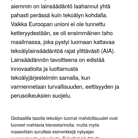
aiemmin on lainsäädäntö laahannut yhtä
pahasti perässä kuin tekoälyn kohdalla.
Vaikka Euroopan unioni ei ole tunnettu
ketteryydestään, se oli ensimmäinen taho
maailmassa, joka pystyi luomaan kattavaa
tekoälylainsäädäntöä rajat ylittävästi (AIA).
Lainsäädännön tavoitteena on edistää
innovaatioita ja luottamusta
tekoälyjärjestelmiin samalla, kun
varmennetaan turvallisuuden, eettisyyden ja
perusoikeuksien suojelu.
Globaalilla tasolla tekoälyn tuomat mahdollisuudet ovat
luoneet mahtavia bisnestarinoita, mutta myös
massoittain surullisia esimerkkejä nykyajan