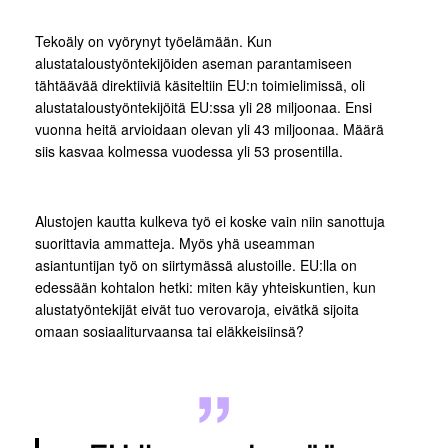
Tekoäly on vyörynyt työelämään. Kun
alustataloustyöntekijöiden aseman parantamiseen
tähtäävää direktiiviä käsiteltiin EU:n toimielimissä, oli
alustataloustyöntekijöitä EU:ssa yli 28 miljoonaa. Ensi
vuonna heitä arvioidaan olevan yli 43 miljoonaa. Määrä
siis kasvaa kolmessa vuodessa yli 53 prosentilla.
Alustojen kautta kulkeva työ ei koske vain niin sanottuja
suorittavia ammatteja. Myös yhä useamman
asiantuntijan työ on siirtymässä alustoille. EU:lla on
edessään kohtalon hetki: miten käy yhteiskuntien, kun
alustatyöntekijät eivät tuo verovaroja, eivätkä sijoita
omaan sosiaaliturvaansa tai eläkkeisiinsä?