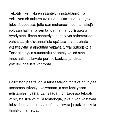
Tekoälyn kehityksen sääntely lainsäädännön ja
poliittisen ohjauksen avulla on välttämätöntä myös
tulevaisuudessa, jotta sen mukanaan tuomia riskejä
voidaan hallita, ja sen tarjoamia mahdollisuuksia
hyödyntää. Ilman sääntelyä tekoäly voi pahimmillaan
vahvistaa yhteiskunnallista epätasa-arvoa, uhata
yksityisyyttä ja aiheuttaa vakavia turvallisuusriskejä.
Toisaalta hyvin suunniteltu sääntely voi edistää
innovaatiota, turvata perusoikeuksia ja tukea
yhteiskunnallista kehitystä.
Poliittisten päättäjien ja lainsäätäjien tehtävä on löytää
tasapaino tekoälyn valvonnan ja sen kehityksen
edistämisen välillä. Lainsäädännön tukiessa tekoälyn
kehitystä siitä voi tulla teknologia, joka tukee kestävää
tulevaisuutta, tasoittaa epätasa-arvoa ja palvelee koko
ihmiskunnan etua.