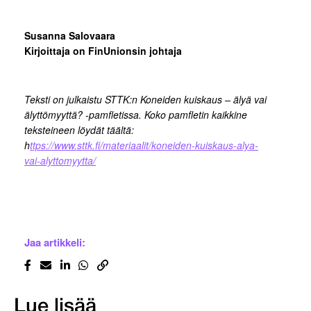
Susanna Salovaara
Kirjoittaja on FinUnionsin johtaja
Teksti on julkaistu STTK:n Koneiden kuiskaus – älyä vai
älyttömyyttä? -pamfletissa. Koko pamfletin kaikkine
teksteineen löydät täältä:
h
ttps://www.sttk.fi/materiaalit/koneiden-kuiskaus-alya-
vai-alyttomyytta/
Jaa artikkeli:
Lue lisää