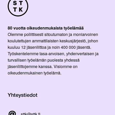
80 vuotta oikeudenmukaista työelämää
Olemme poliittisesti sitoutumaton ja moniarvoinen
koulutettujen ammattilaisten keskusjärjestö, johon
kuuluu 12 jäsenliittoa ja noin 400 000 jäsentä.
Työskentelemme tasa-arvoisen, yhdenvertaisen ja
turvallisen työelämän puolesta yhdessä
jäsenliittojemme kanssa. Visiomme on
oikeudenmukainen työelämä.
Yhteystiedot
sttk@sttk.fi