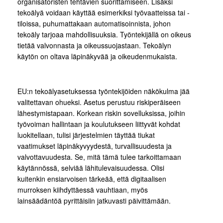
organisatoristen tehtävien suorittamiseen. Lisäksi
tekoälyä voidaan käyttää esimerkiksi työvaatteissa tai -
tiloissa, puhumattakaan automatisoinnista, johon
tekoäly tarjoaa mahdollisuuksia. Työntekijällä on oikeus
tietää valvonnasta ja oikeussuojastaan. Tekoälyn
käytön on oltava läpinäkyvää ja oikeudenmukaista.
EU:n tekoälyasetuksessa työntekijöiden näkökulma jää
valitettavan ohueksi. Asetus perustuu riskiperäiseen
lähestymistapaan. Korkean riskin sovelluksissa, joihin
työvoiman hallintaan ja koulutukseen liittyvät kohdat
luokitellaan, tulisi järjestelmien täyttää tiukat
vaatimukset läpinäkyvyydestä, turvallisuudesta ja
valvottavuudesta. Se, mitä tämä tulee tarkoittamaan
käytännössä, selviää lähitulevaisuudessa. Olisi
kuitenkin ensiarvoisen tärkeää, että digitaalisen
murroksen kiihdyttäessä vauhtiaan, myös
lainsäädäntöä pyrittäisiin jatkuvasti päivittämään.