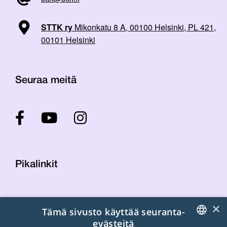
STTK ry
Mikonkatu 8 A, 00100 Helsinki, PL 421,
00101 Helsinki
Seuraa meitä
Pikalinkit
Yhteystiedot
×
Tämä sivusto käyttää seuranta-
Laskutustiedot
evästeitä
STTK:n kuvapankki