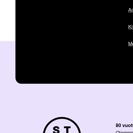
Am
Ki
Me
80 vuot
Olemme p