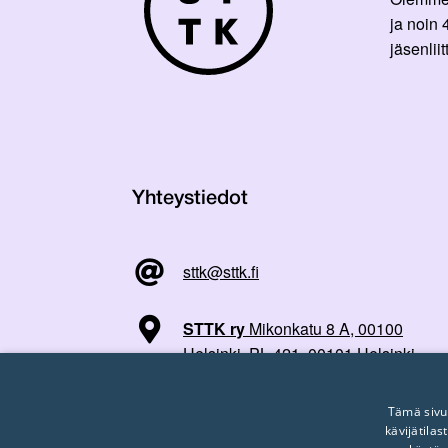
ja noin
jäsenli
Yhteystiedot
sttk@sttk.fi
STTK ry
Mikonkatu 8 A, 00100
Helsinki, PL 421, 00101 Helsinki
Tämä sivu
kävijätila