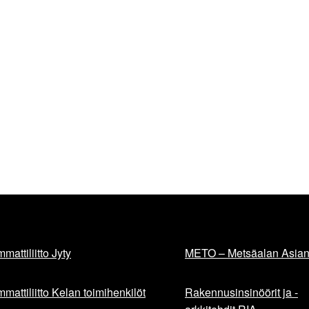
mattiliitto Jyty
METO – Metsäalan Asiant
mattiliitto Kelan toimihenkilöt
Rakennusinsinöörit ja -