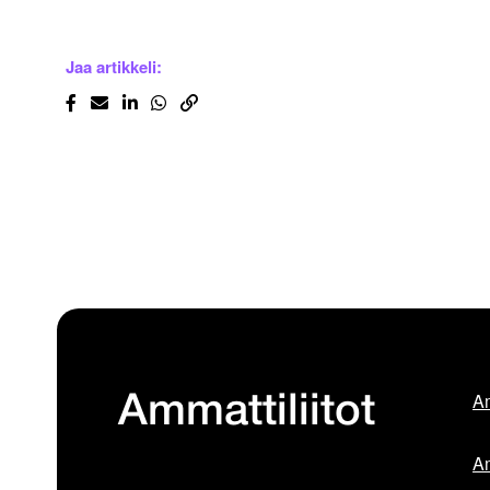
Jaa artikkeli:
Am
Ammattiliitot
Am