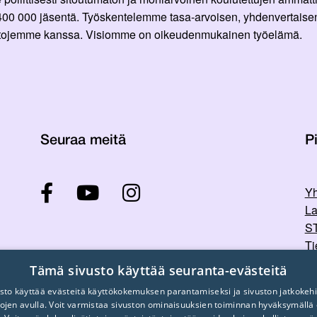
 400 000 jäsentä. Työskentelemme tasa-arvoisen, yhdenvertaisen
ittojemme kanssa. Visiomme on oikeudenmukainen työelämä.
Seuraa meitä
Pi
Yh
La
ST
Ti
Tu
Tämä sivusto käyttää seuranta-evästeitä
sto käyttää evästeitä käyttökokemuksen parantamiseksi ja sivuston jatkokehi
stojen avulla. Voit varmistaa sivuston ominaisuuksien toiminnan hyväksymällä