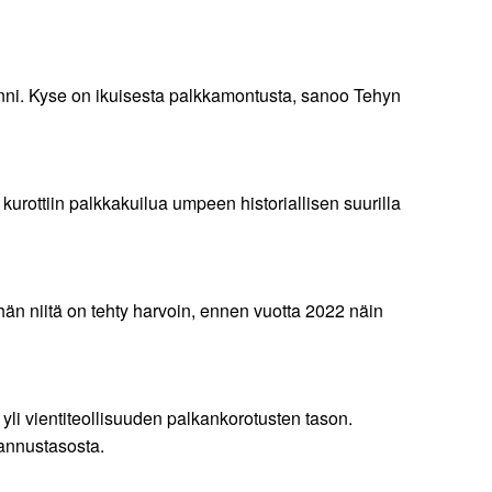
kiinni. Kyse on ikuisesta palkkamontusta, sanoo Tehyn
kurottiin palkkakuilua umpeen historiallisen suurilla
hän niitä on tehty harvoin, ennen vuotta 2022 näin
a yli vientiteollisuuden palkankorotusten tason.
tannustasosta.