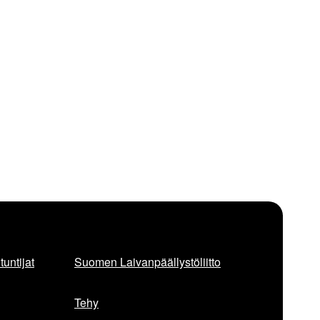
untijat
Suomen Laivanpäällystöliitto
Tehy