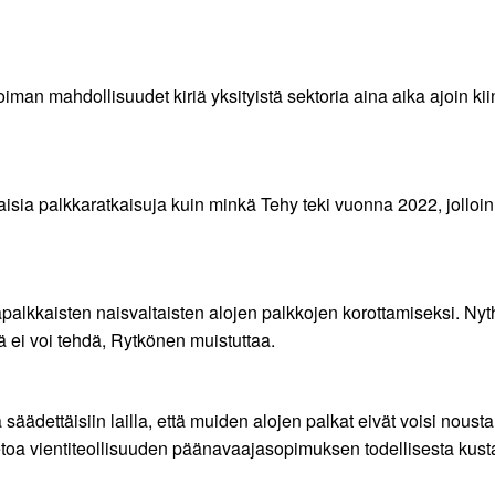
voiman mahdollisuudet kiriä yksityistä sektoria aina aika ajoin 
isia palkkaratkaisuja kuin minkä Tehy teki vuonna 2022, jolloin 
palkkaisten naisvaltaisten alojen palkkojen korottamiseksi. Nyt
ä ei voi tehdä, Rytkönen muistuttaa.
a säädettäisiin lailla, että muiden alojen palkat eivät voisi noust
tietoa vientiteollisuuden päänavaajasopimuksen todellisesta kus