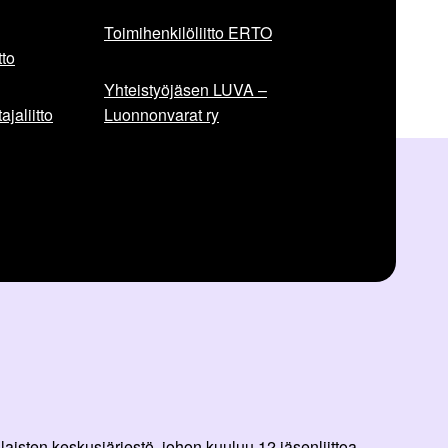
Toimihenkilöliitto ERTO
to
Yhteistyöjäsen LUVA –
jaliitto
Luonnonvarat ry
aisten keskusjärjestö, johon kuuluu 12 jäsenliittoa