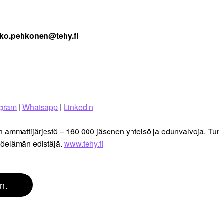
kko.pehkonen@tehy.fi
agram
|
Whatsapp
|
Linkedin
tujen ammattijärjestö – 160 000 jäsenen yhteisö ja edunvalvoj
öelämän edistäjä.
www.tehy.fi
n.