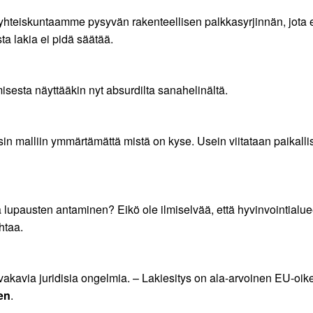
 yhteiskuntaamme pysyvän rakenteellisen palkkasyrjinnän, jota 
ta lakia ei pidä säätää.
isesta näyttääkin nyt absurdilta sanahelinältä.
in malliin ymmärtämättä mistä on kyse. Usein viitataan paikallis
ja lupausten antaminen? Eikö ole ilmiselvää, että hyvinvointialue
htaa.
avia juridisia ongelmia. – Lakiesitys on ala-arvoinen EU-oike
en
.