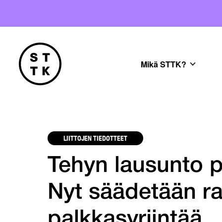
Mikä STTK?
LIITTOJEN TIEDOTTEET
Tehyn lausunto p
Nyt säädetään ra
palkkasyrjintää