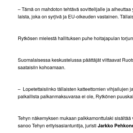
– Tämä on mahdoton tehtävä sovittelijalle ja aiheuttaa
laista, joka on syrjivä ja EU-oikeuden vastainen. Tällais
Rytkösen mielestä hallituksen puhe hoitajapulan torjum
Suomalaisessa keskustelussa päättäjät viittaavat Ruots
saataisiin kohoamaan.
– Lopetettaisiinko tällaisten katteettomien vihjailujen 
paikallista palkanmaksuvaraa ei ole, Rytkönen puuska
Tehyn näkemyksen mukaan palkkamonttulaki sisältää vak
sanoo Tehyn erityisasiantuntija, juristi
Jarkko Pehkon