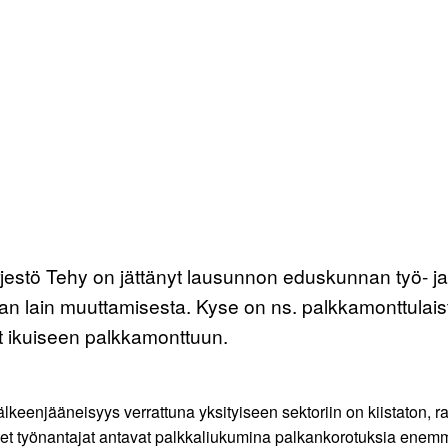
rjestö Tehy on jättänyt lausunnon eduskunnan työ- ja
evan lain muuttamisesta. Kyse on ns. palkkamonttulais
t ikuiseen palkkamonttuun.
jälkeenjääneisyys verrattuna yksityiseen sektoriin on kiistaton,
iset työnantajat antavat palkkaliukumina palkankorotuksia enemm