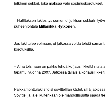
julkinen sektori, joka maksaa vain sopimuskorotukset.
– Hallituksen lakiesitys sementoi julkisen sektorin työ
puheenjohtaja
Millariikka Rytkönen
.
Jos laki tulee voimaan, ei jatkossa voida tehdä samanla
korotuksilla.
– Aina toisinaan on pakko tehdä korjausliikkeitä matala
tapahtui vuonna 2007. Jatkossa tällaisia korjausliikkeit
Palkkamonttulaki sitoisi sovittelijan kädet, sillä jatkoss
Sovittelijalla ei kuitenkaan ole mahdollisuutta saada 