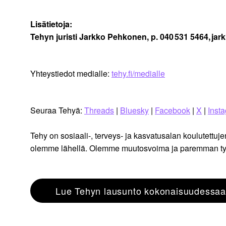
Lisätietoja:
Tehyn juristi Jarkko Pehkonen, p.
040
531 5464,
jar
Yhteystiedot medialle:
tehy.fi/medialle
Seuraa Tehyä:
Threads
|
Bluesky
|
Facebook
|
X
|
Inst
Tehy on sosiaali-, terveys- ja kasvatusalan koulutet
olemme lähellä. Olemme muutosvoima ja paremman ty
Lue Tehyn lausunto kokonaisuudessaa