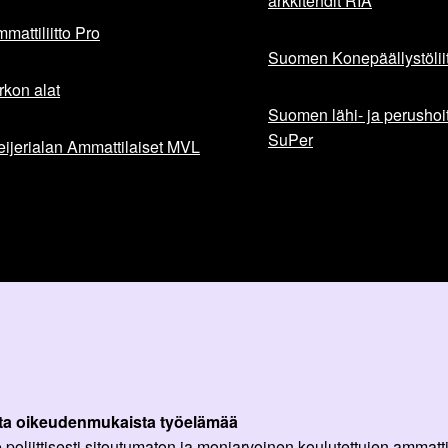
arkkitehdit RIA
mattiliitto Pro
Suomen Konepäällystöliit
rkon alat
Suomen lähi- ja perushoita
SuPer
ijerialan Ammattilaiset MVL
ta oikeudenmukaista työelämää
oliittisesti sitoutumaton ja moniarvoinen koulutettujen ammattil