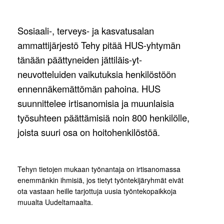
Sosiaali-, terveys- ja kasvatusalan
ammattijärjestö Tehy pitää HUS-yhtymän
tänään päättyneiden jättiläis-yt-
neuvotteluiden vaikutuksia henkilöstöön
ennennäkemättömän pahoina. HUS
suunnittelee irtisanomisia ja muunlaisia
työsuhteen päättämisiä noin 800 henkilölle,
joista suuri osa on hoitohenkilöstöä.
Tehyn tietojen mukaan työnantaja on irtisanomassa
enemmänkin ihmisiä, jos tietyt työntekijäryhmät eivät
ota vastaan heille tarjottuja uusia työntekopaikkoja
muualta Uudeltamaalta.