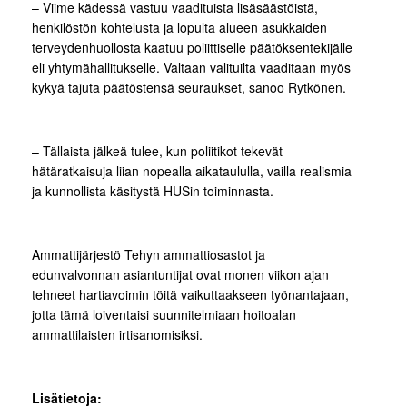
– Viime kädessä vastuu vaadituista lisäsäästöistä,
henkilöstön kohtelusta ja lopulta alueen asukkaiden
terveydenhuollosta kaatuu poliittiselle päätöksentekijälle
eli yhtymähallitukselle. Valtaan valituilta vaaditaan myös
kykyä tajuta päätöstensä seuraukset, sanoo Rytkönen.
– Tällaista jälkeä tulee, kun poliitikot tekevät
hätäratkaisuja liian nopealla aikataululla, vailla realismia
ja kunnollista käsitystä HUSin toiminnasta.
Ammattijärjestö Tehyn ammattiosastot ja
edunvalvonnan asiantuntijat ovat monen viikon ajan
tehneet hartiavoimin töitä vaikuttaakseen työnantajaan,
jotta tämä loiventaisi suunnitelmiaan hoitoalan
ammattilaisten irtisanomisiksi.
Lisätietoja: