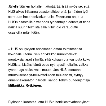
Jäljelle jäävien hoitajien työmäärää lisää myös se, että
HUS aikoo irtisanoa osastonsihteereitä, ja näiden työt
siirretään hoitohenkilökunnalle. Erikoisinta on, että
HUSin osastoilla eivät edes työnantajan edustajat tiedä
näistä suunnitelmista eikä niihin ole varauduttu
osastoilla mitenkään.
– HUS on kyvytön arvioimaan omaa toimintaansa
kokonaisuutena. Sen eri yksiköt suunnittelevat
muutoksia laput silmillä, eikä kukaan ota vastuuta koko
HUSista. Lisäksi tämä osuu nyt rajusti hoitajiin, vaikka
työnantaja aluksi väitti muuta. Jos HUS toteuttaa
muutoksensa yt-neuvotteluiden mukaisesti, syntyy
ennennäkemätön härdelli, sanoo Tehyn puheenjohtaja
Millariikka Rytkönen
.
Rytkönen korostaa, että HUSin henkilöstövähennykset