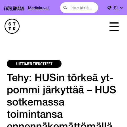
Mediakuvat
FI
LIITTOJEN TIEDOTTEET
Tehy: HUSin törkeä yt-
pommi järkyttää – HUS
sotkemassa
toimintansa