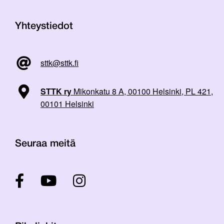
Yhteystiedot
sttk@sttk.fi
STTK ry
Mikonkatu 8 A, 00100 Helsinki, PL 421,
00101 Helsinki
Seuraa meitä