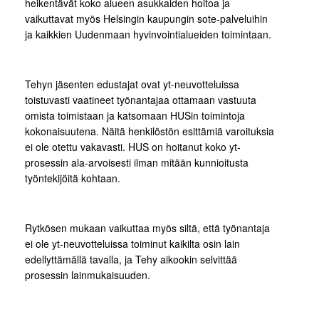
heikentävät koko alueen asukkaiden hoitoa ja
vaikuttavat myös Helsingin kaupungin sote-palveluihin
ja kaikkien Uudenmaan hyvinvointialueiden toimintaan.
Tehyn jäsenten edustajat ovat yt-neuvotteluissa
toistuvasti vaatineet työnantajaa ottamaan vastuuta
omista toimistaan ja katsomaan HUSin toimintoja
kokonaisuutena. Näitä henkilöstön esittämiä varoituksia
ei ole otettu vakavasti. HUS on hoitanut koko yt-
prosessin ala-arvoisesti ilman mitään kunnioitusta
työntekijöitä kohtaan.
Rytkösen mukaan vaikuttaa myös siltä, että työnantaja
ei ole yt-neuvotteluissa toiminut kaikilta osin lain
edellyttämällä tavalla, ja Tehy aikookin selvittää
prosessin lainmukaisuuden.