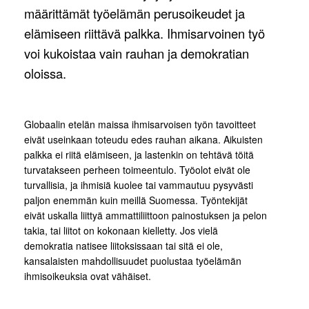
määrittämät työelämän perusoikeudet ja
elämiseen riittävä palkka. Ihmisarvoinen työ
voi kukoistaa vain rauhan ja demokratian
oloissa.
Globaalin etelän maissa ihmisarvoisen työn tavoitteet
eivät useinkaan toteudu edes rauhan aikana. Aikuisten
palkka ei riitä elämiseen, ja lastenkin on tehtävä töitä
turvatakseen perheen toimeentulo. Työolot eivät ole
turvallisia, ja ihmisiä kuolee tai vammautuu pysyvästi
paljon enemmän kuin meillä Suomessa. Työntekijät
eivät uskalla liittyä ammattiliittoon painostuksen ja pelon
takia, tai liitot on kokonaan kielletty. Jos vielä
demokratia natisee liitoksissaan tai sitä ei ole,
kansalaisten mahdollisuudet puolustaa työelämän
ihmisoikeuksia ovat vähäiset.