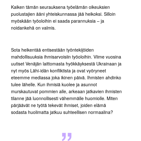
Kaiken tämän seurauksena työelämän oikeuksien
puolustajien ääni yhteiskunnassa jää heikoksi. Silloin
myöskään työoloihin ei saada parannuksia – ja
noidankehä on valmis.
Sota heikentää entisestään työntekijöiden
mahdollisuuksia ihmisarvoisiin työoloihin. Viime vuosina
uutiset Venäjän laittomasta hyökkäyksestä Ukrainaan ja
nyt myös Lähi-idän konfliktista ja ovat vyöryneet
eteemme mediassa joka ikinen päivä. Ihmisten ahdinko
tulee lähelle. Kun ihmisiä kuolee ja asunnot
murskautuvat pommien alle, arkeaan jatkavien ihmisten
tilanne jää luonnollisesti vähemmälle huomiolle. Miten
pärjäävät ne työtä tekevät ihmiset, joiden elämä
sodasta huolimatta jatkuu suhteellisen normaalina?