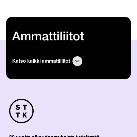
Ammattiliitot
Katso kaikki ammattiliitot
80 vuotta oikeudenmukaista työelämää