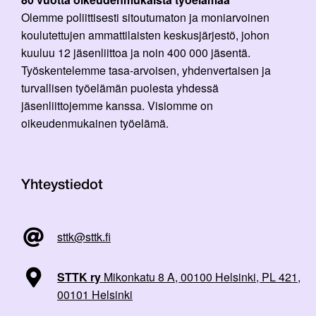
Olemme poliittisesti sitoutumaton ja moniarvoinen
koulutettujen ammattilaisten keskusjärjestö, johon
kuuluu 12 jäsenliittoa ja noin 400 000 jäsentä.
Työskentelemme tasa-arvoisen, yhdenvertaisen ja
turvallisen työelämän puolesta yhdessä
jäsenliittojemme kanssa. Visiomme on
oikeudenmukainen työelämä.
Yhteystiedot
sttk@sttk.fi
STTK ry
Mikonkatu 8 A, 00100 Helsinki, PL 421,
00101 Helsinki