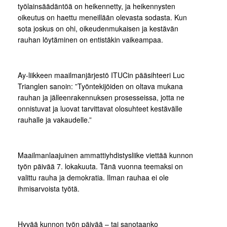
työlainsäädäntöä on heikennetty, ja heikennysten
oikeutus on haettu meneillään olevasta sodasta. Kun
sota joskus on ohi, oikeudenmukaisen ja kestävän
rauhan löytäminen on entistäkin vaikeampaa.
Ay-liikkeen maailmanjärjestö ITUCin pääsihteeri Luc
Trianglen sanoin: ”Työntekijöiden on oltava mukana
rauhan ja jälleenrakennuksen prosesseissa, jotta ne
onnistuvat ja luovat tarvittavat olosuhteet kestävälle
rauhalle ja vakaudelle.”
Maailmanlaajuinen ammattiyhdistysliike viettää kunnon
työn päivää 7. lokakuuta. Tänä vuonna teemaksi on
valittu rauha ja demokratia. Ilman rauhaa ei ole
ihmisarvoista työtä.
Hyvää kunnon työn päivää – tai sanotaanko