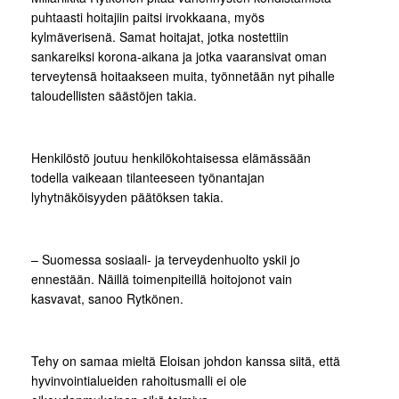
puhtaasti hoitajiin paitsi irvokkaana, myös
kylmäverisenä. Samat hoitajat, jotka nostettiin
sankareiksi korona-aikana ja jotka vaaransivat oman
terveytensä hoitaakseen muita, työnnetään nyt pihalle
taloudellisten säästöjen takia.
Henkilöstö joutuu henkilökohtaisessa elämässään
todella vaikeaan tilanteeseen työnantajan
lyhytnäköisyyden päätöksen takia.
– Suomessa sosiaali- ja terveydenhuolto yskii jo
ennestään. Näillä toimenpiteillä hoitojonot vain
kasvavat, sanoo Rytkönen.
Tehy on samaa mieltä Eloisan johdon kanssa siitä, että
hyvinvointialueiden rahoitusmalli ei ole