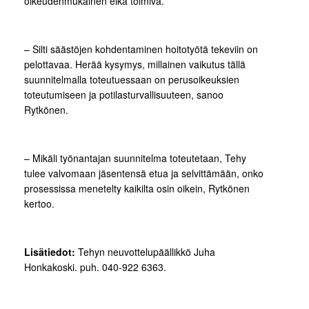
oikeudenmukainen eikä toimiva.
– Silti säästöjen kohdentaminen hoitotyötä tekeviin on
pelottavaa. Herää kysymys, millainen vaikutus tällä
suunnitelmalla toteutuessaan on perusoikeuksien
toteutumiseen ja potilasturvallisuuteen, sanoo
Rytkönen.
– Mikäli työnantajan suunnitelma toteutetaan, Tehy
tulee valvomaan jäsentensä etua ja selvittämään, onko
prosessissa menetelty kaikilta osin oikein, Rytkönen
kertoo.
Lisätiedot:
Tehyn neuvottelupäällikkö Juha
Honkakoski. puh. 040-922 6363.