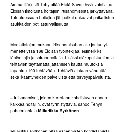
Ammattijärjestö Tehy pitää Etelä-Savon hyvinvointialue
Eloisan ilmoitusta hoitajien irtisanomisesta järkyttävänä.
Toteutuessaan hoitajien jättipotkut uhkaavat paikallisten
asukkaiden potilasturvallisuutta.
Mediatietojen mukaan irtisanomisuhan alle joutuu yt-
menettelyssä 168 Eloisan työntekijää, esimerkiksi
lähihoitajia ja sairaanhoitajia. Lisäksi eläkepoistumien ja
tehtävien täyttämättä jättämisen kautta muutoksia
tapahtuu 100 tehtävään. Tehtäviä aiotaan vähentää
sekä ikääntyneiden palveluista että terveyspalveluista.
– Irtisanomiset, joiden kerrotaan kohdistuvan ennen
kaikkea hoitajiin, ovat tyrmistyttäviä, sanoo Tehyn
puheenjohtaja
Millariikka Rytkönen
.
Millariikka Rytkönen pitää vähennysten kohdistamista