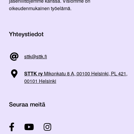
jäsenliittojemme kanssa. Visiomme on
oikeudenmukainen työelämä.
Yhteystiedot
sttk@sttk.fi
STTK ry
Mikonkatu 8 A, 00100 Helsinki, PL 421,
00101 Helsinki
Seuraa meitä