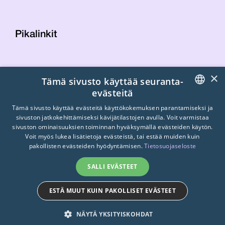
Pikalinkit
Yhteystiedot
×
Tämä sivusto käyttää seuranta-
Laskutustiedot
evästeitä
STTK:n kuvapankki
FINNISH
Tietosuojaseloste
Tämä sivusto käyttää evästeitä käyttökokemuksen parantamiseksi ja
sivuston jatkokehittämiseksi kävijätilastojen avulla. Voit varmistaa
Turvallisemman tilan periaatteet
ENGLISH
sivuston ominaisuuksien toiminnan hyväksymällä evästeiden käytön.
Voit myös lukea lisätietoja evästeistä, tai estää muiden kuin
SWEDISH
pakollisten evästeiden hyödyntämisen.
Tietosuojaseloste
SALLI EVÄSTEET
ESTÄ MUUT KUIN PAKOLLISET EVÄSTEET
© 2026
STTK.
Made with ❤ by
Avoin.Systems
NÄYTÄ YKSITYISKOHDAT