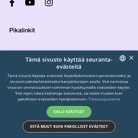
Pikalinkit
Yhteystiedot
×
Tämä sivusto käyttää seuranta-
Laskutustiedot
evästeitä
STTK:n kuvapankki
FINNISH
Tietosuojaseloste
Tämä sivusto käyttää evästeitä käyttökokemuksen parantamiseksi ja
sivuston jatkokehittämiseksi kävijätilastojen avulla. Voit varmistaa
Turvallisemman tilan periaatteet
ENGLISH
sivuston ominaisuuksien toiminnan hyväksymällä evästeiden käytön.
Voit myös lukea lisätietoja evästeistä, tai estää muiden kuin
SWEDISH
pakollisten evästeiden hyödyntämisen.
Tietosuojaseloste
SALLI EVÄSTEET
ESTÄ MUUT KUIN PAKOLLISET EVÄSTEET
© 2026
STTK.
Made with ❤ by
Avoin.Systems