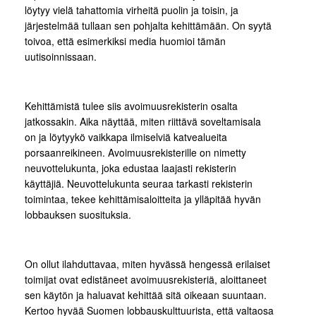
löytyy vielä tahattomia virheitä puolin ja toisin, ja
järjestelmää tullaan sen pohjalta kehittämään. On syytä
toivoa, että esimerkiksi media huomioi tämän
uutisoinnissaan.
Kehittämistä tulee siis avoimuusrekisterin osalta
jatkossakin. Aika näyttää, miten riittävä soveltamisala
on ja löytyykö vaikkapa ilmiselviä katvealueita
porsaanreikineen. Avoimuusrekisterille on nimetty
neuvottelukunta, joka edustaa laajasti rekisterin
käyttäjiä. Neuvottelukunta seuraa tarkasti rekisterin
toimintaa, tekee kehittämisaloitteita ja ylläpitää hyvän
lobbauksen suosituksia.
On ollut ilahduttavaa, miten hyvässä hengessä erilaiset
toimijat ovat edistäneet avoimuusrekisteriä, aloittaneet
sen käytön ja haluavat kehittää sitä oikeaan suuntaan.
Kertoo hyvää Suomen lobbauskulttuurista, että valtaosa