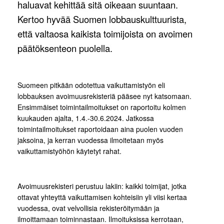
haluavat kehittää sitä oikeaan suuntaan.
Kertoo hyvää Suomen lobbauskulttuurista,
että valtaosa kaikista toimijoista on avoimen
päätöksenteon puolella.
Suomeen pitkään odotettua vaikuttamistyön eli
lobbauksen avoimuusrekisteriä pääsee nyt katsomaan.
Ensimmäiset toimintailmoitukset on raportoitu kolmen
kuukauden ajalta, 1.4.-30.6.2024. Jatkossa
toimintailmoitukset raportoidaan aina puolen vuoden
jaksoina, ja kerran vuodessa ilmoitetaan myös
vaikuttamistyöhön käytetyt rahat.
Avoimuusrekisteri perustuu lakiin: kaikki toimijat, jotka
ottavat yhteyttä vaikuttamisen kohteisiin yli viisi kertaa
vuodessa, ovat velvollisia rekisteröitymään ja
ilmoittamaan toiminnastaan. Ilmoituksissa kerrotaan,