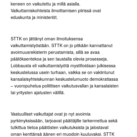
keneen on vaikutettu ja millä asialla.
Vaikuttamiskohteista ilmoittamisen piirissä ovat
eduskunta ja ministeriöt.
STTK on jättänyt oman ilmoituksensa
vaikuttamistyöstään. STTK on jo pitkään kannattanut
avoimuusrekisterin perustamista, sillä se avaa
päätöksentekoa ja sen taustalla olevia prosesseja.
Lobbausta eli vaikuttamistyötä mystifioidaan julkisessa
keskustelussa usein turhaan, vaikka se on vakiintunut
kansalaisyhteiskunnan keskustelumuoto demokratiassa
– vuoropuhelua poliittisen vaikutusvallan ja kansalaisten
tai yritysten ajatusten välillä.
Vastuulliset vaikuttajat ovat jo nyt avoimia
pyrkimyksissään, tarjoavat päättäjille tarkennettua sekä
tutkittua tietoa päätösten vaikutuksista ja jalostavat
oman kenttänsä äänen eri muodoin kuuluvaksi. STTK