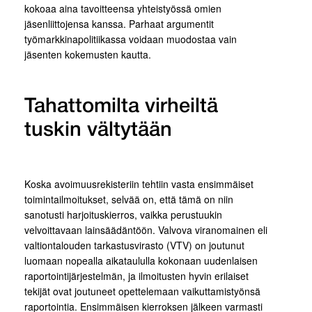
kokoaa aina tavoitteensa yhteistyössä omien
jäsenliittojensa kanssa. Parhaat argumentit
työmarkkinapolitiikassa voidaan muodostaa vain
jäsenten kokemusten kautta.
Tahattomilta virheiltä
tuskin vältytään
Koska avoimuusrekisteriin tehtiin vasta ensimmäiset
toimintailmoitukset, selvää on, että tämä on niin
sanotusti harjoituskierros, vaikka perustuukin
velvoittavaan lainsäädäntöön. Valvova viranomainen eli
valtiontalouden tarkastusvirasto (VTV) on joutunut
luomaan nopealla aikataululla kokonaan uudenlaisen
raportointijärjestelmän, ja ilmoitusten hyvin erilaiset
tekijät ovat joutuneet opettelemaan vaikuttamistyönsä
raportointia. Ensimmäisen kierroksen jälkeen varmasti