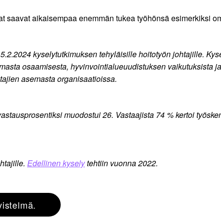
ajat saavat aikaisempaa enemmän tukea työhönsä esimerkiksi omi
5.2.2024 kyselytutkimuksen tehyläisille hoitotyön johtajille. K
tamasta osaamisesta, hyvinvointialueuudistuksen vaikutuksista j
ohtajien asemasta organisaatioissa.
astausprosentiksi muodostui 26. Vastaajista 74 % kertoi työskente
htajille.
Edellinen kysely
tehtiin vuonna 2022.
vistelmä.