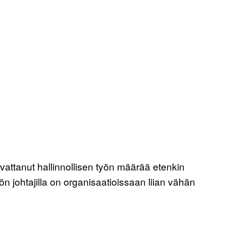
vattanut hallinnollisen työn määrää etenkin
n johtajilla on organisaatioissaan liian vähän