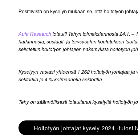
Positiivista on kyselyn mukaan se, että hoitotyön joht
Aula Research
toteutti Tehyn toimeksiannosta 24.1. – 1
harkinnasta, sosiaali- ja terveysalan koulutuksen tuot
selvitettiin hoitotyön johtajien näkemyksiä hoitotyön j
Kyselyyn vastasi yhteensä 1 262 hoitotyön johtajaa ja v
sektorilla ja 4 % kolmannella sektorilla.
Tehy on säännöllisesti toteuttanut kyselyitä hoitotyön jo
Hoitotyön johtajat kysely 2024 -tulostii