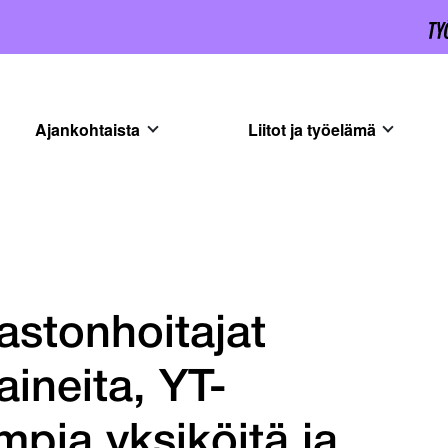
Ajankohtaista
Liitot ja työelämä
astonhoitajat
aineita, YT-
mpia yksiköitä ja