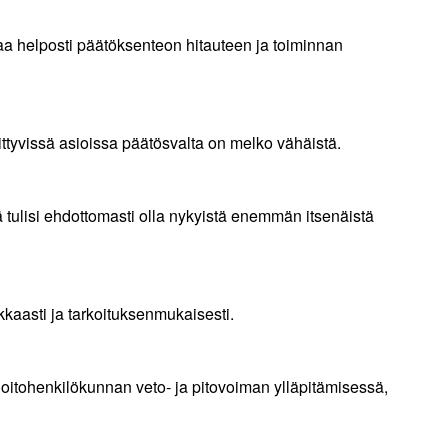
htaa helposti päätöksenteon hitauteen ja toiminnan
ittyvissä asioissa päätösvalta on melko vähäistä.
ä tulisi ehdottomasti olla nykyistä enemmän itsenäistä
kkaasti ja tarkoituksenmukaisesti.
i hoitohenkilökunnan veto- ja pitovoiman ylläpitämisessä,