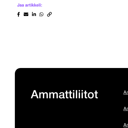
Jaa artikkeli:
Am
Ammattiliitot
Am
Am