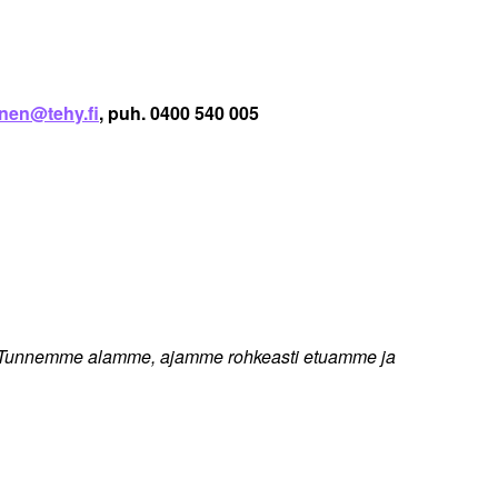
inen@tehy.fi
, puh. 0400 540 005
oja. Tunnemme alamme, ajamme rohkeasti etuamme ja