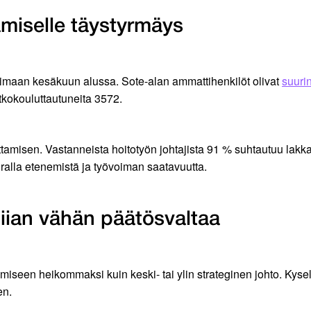
amiselle täystyrmäys
oimaan kesäkuun alussa. Sote-alan ammattihenkilöt olivat
suuri
atkokouluttautuneita 3572.
ttamisen. Vastanneista hoitotyön johtajista 91 % suhtautuu lakk
ralla etenemistä ja työvoiman saatavuutta.
 liian vähän päätösvaltaa
miseen heikommaksi kuin keski- tai ylin strateginen johto. Kysel
en.