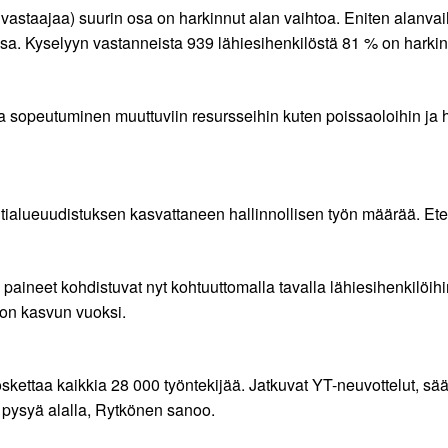
 vastaajaa) suurin osa on harkinnut alan vaihtoa. Eniten alanvai
sa. Kyselyyn vastanneista 939 lähiesihenkilöstä 81 % on harkin
a sopeutuminen muuttuviin resursseihin kuten poissaoloihin ja h
ntialueuudistuksen kasvattaneen hallinnollisen työn määrää. Ete
 paineet kohdistuvat nyt kohtuuttomalla tavalla lähiesihenkilöih
oon kasvun vuoksi.
oskettaa kaikkia 28 000 työntekijää. Jatkuvat YT-neuvottelut, s
 pysyä alalla, Rytkönen sanoo.