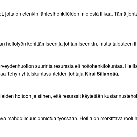
ot, joita on etenkin lähiesihenkilöiden mielestä liikaa. Tämä jo
n hoitotyön kehittämiseen ja johtamiseenkin, mutta talouteen li
terveydenhuollon suurinta resurssia eli hoitohenkilökuntaa. Heill
teaa Tehyn yhteiskuntasuhteiden johtaja
Kirsi Sillanpää.
laiden hoitoon ja siihen, että resurssit käytetään kustannusteho
oltava mahdollisuus onnistua työssään. Heillä on merkittävä rool