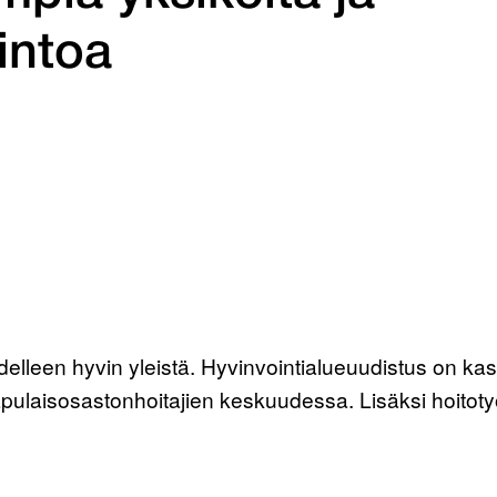
lintoa
elleen hyvin yleistä. Hyvinvointialueuudistus on kas
apulaisosastonhoitajien keskuudessa. Lisäksi hoitotyö