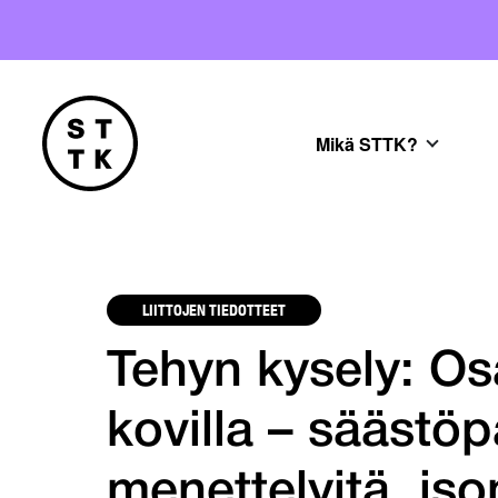
Mikä STTK?
LIITTOJEN TIEDOTTEET
Tehyn kysely: Os
kovilla – säästöp
menettelyitä, iso