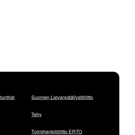
untijat
Suomen Laivanpäällystöliitto
Tehy
Toimihenkilöliitto ERTO