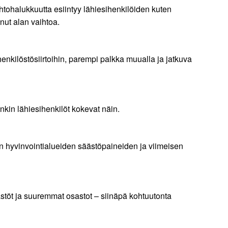
htohalukkuutta esiintyy lähiesihenkilöiden kuten
nut alan vaihtoa.
enkilöstösiirtoihin, parempi palkka muualla ja jatkuva
nkin lähiesihenkilöt kokevat näin.
in hyvinvointialueiden säästöpaineiden ja viimeisen
äästöt ja suuremmat osastot – siinäpä kohtuutonta