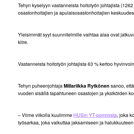
Tehyn kyselyyn vastanneista hoitotyön johtajista (1262
osastonhoitajien ja apulaisosastonhoitajien keskuudes
Yleisimmät syyt suunnitelmille vaihtaa alaa ovat jatkuv
kiire.
Vastanneista hoitotyön johtajista 63 % kertoo hyvinvoi
Tehyn puheenjohtaja
Millariikka Rytkönen
sanoo, että
vuoden sisällä tapahtuneen osastojen ja yksiköiden k
– Viime viikolla kuulimme
HUSin YT-pommista
, joka k
työsarkaa, joka vaikuttaa jaksamiseen ja halukkuuteen