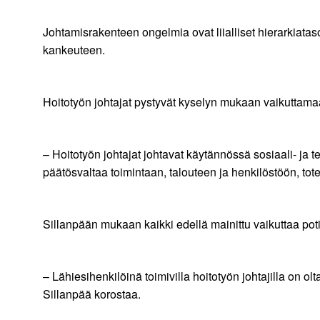
Johtamisrakenteen ongelmia ovat liialliset hierarkiatas
kankeuteen.
Hoitotyön johtajat pystyvät kyselyn mukaan vaikuttamaa
– Hoitotyön johtajat johtavat käytännössä sosiaali- ja 
päätösvaltaa toimintaan, talouteen ja henkilöstöön, to
Sillanpään mukaan kaikki edellä mainittu vaikuttaa poti
– ­Lähiesihenkilöinä toimivilla hoitotyön johtajilla on 
Sillanpää korostaa.