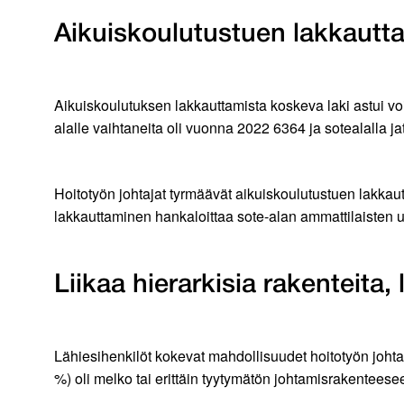
Aikuiskoulutustuen lakkautt
Aikuiskoulutuksen lakkauttamista koskeva laki astui v
alalle vaihtaneita oli vuonna 2022 6364 ja sotealalla j
Hoitotyön johtajat tyrmäävät aikuiskoulutustuen lakkau
lakkauttaminen hankaloittaa sote-alan ammattilaisten u
Liikaa hierarkisia rakenteita,
Lähiesihenkilöt kokevat mahdollisuudet hoitotyön johta
%) oli melko tai erittäin tyytymätön johtamisrakenteese