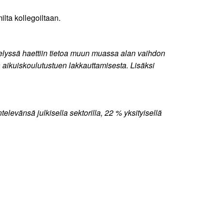
lta kollegoiltaan.
yselyssä haettiin tietoa muun muassa alan vaihdon
a aikuiskoulutustuen lakkauttamisesta. Lisäksi
levänsä julkisella sektorilla, 22 % yksityisellä