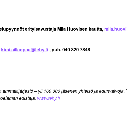
elupyynnöt erityisavustaja Mila Huovisen kautta,
mila.huov
,
kirsi.sillanpaa@tehy.fi
, puh. 040 820 7848
ujen ammattijärjestö – yli 160 000 jäsenen yhteisö ja edunvalv
öelämän edistäjä.
www.tehy.fi