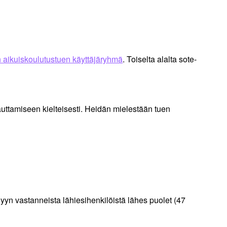
n aikuiskoulutustuen käyttäjäryhmä
. Toiselta alalta sote-
auttamiseen kielteisesti. Heidän mielestään tuen
yyn vastanneista lähiesihenkilöistä lähes puolet (47