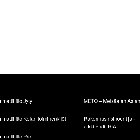
mattiliitto Jyty
METO – Metsäalan Asiant
mattiliitto Kelan toimihenkilöt
Rakennusinsinöörit ja -
arkkitehdit RIA
mattiliitto Pro