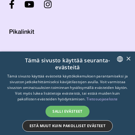
Pikalinkit
Yhteystiedot
×
Tämä sivusto käyttää seuranta-
Laskutustiedot
evästeitä
STTK:n kuvapankki
FINNISH
Tietosuojaseloste
Tämä sivusto käyttää evästeitä käyttökokemuksen parantamiseksi ja
sivuston jatkokehittämiseksi kävijätilastojen avulla. Voit varmistaa
Turvallisemman tilan periaatteet
ENGLISH
sivuston ominaisuuksien toiminnan hyväksymällä evästeiden käytön.
Voit myös lukea lisätietoja evästeistä, tai estää muiden kuin
SWEDISH
pakollisten evästeiden hyödyntämisen.
Tietosuojaseloste
SALLI EVÄSTEET
ESTÄ MUUT KUIN PAKOLLISET EVÄSTEET
© 2026
STTK.
Made with ❤ by
Avoin.Systems