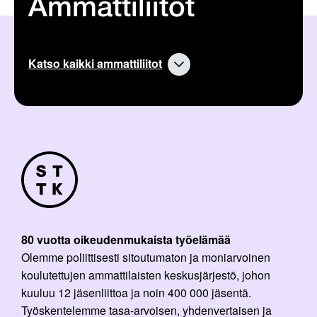
Ammattiliitot
Katso kaikki ammattiliitot
80 vuotta oikeudenmukaista työelämää
Olemme poliittisesti sitoutumaton ja moniarvoinen
koulutettujen ammattilaisten keskusjärjestö, johon
kuuluu 12 jäsenliittoa ja noin 400 000 jäsentä.
Työskentelemme tasa-arvoisen, yhdenvertaisen ja