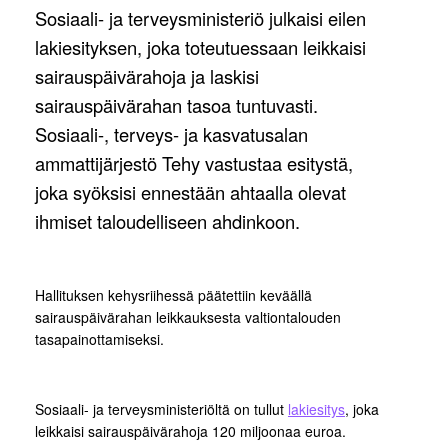
Sosiaali- ja terveysministeriö julkaisi eilen
lakiesityksen, joka toteutuessaan leikkaisi
sairauspäivärahoja ja laskisi
sairauspäivärahan tasoa tuntuvasti.
Sosiaali-, terveys- ja kasvatusalan
ammattijärjestö Tehy vastustaa esitystä,
joka syöksisi ennestään ahtaalla olevat
ihmiset taloudelliseen ahdinkoon.
Hallituksen kehysriihessä päätettiin keväällä
sairauspäivärahan leikkauksesta valtiontalouden
tasapainottamiseksi.
Sosiaali- ja terveysministeriöltä on tullut
lakiesitys
, joka
leikkaisi sairauspäivärahoja 120 miljoonaa euroa.