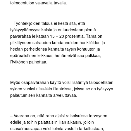
toimeentulon vakavalla tavalla.
– Työntekijöiden talous ei kestä sitä, että
työkyvyttömyysaikaista jo entuudestaan pientä
päivärahaa leikataan 15 – 20 prosenttia. Tämä on
pitkittyneen sairauden kohdanneiden henkilöiden ja
heidän perheidensä kannalta täysin kohtuuton ja
epärealistinen leikkaus, hehän eivät saa palkkaa,
Rytkönen painottaa.
Myös osapäivärahan käyttö voisi lisääntyä taloudellisten
syiden vuoksi niissäkin tilanteissa, joissa se on työkyvyn
palautumisen kannalta arveluttavaa.
– Vaarana on, että raha ajaisi ratkaisuissa terveyden
edelle ja töihin palattaisiin liian aikaisin, jolloin
osasairausvapaa voisi toimia vastoin tarkoitustaan,