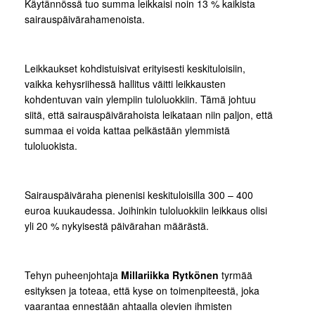
Käytännössä tuo summa leikkaisi noin 13 % kaikista
sairauspäivärahamenoista.
Leikkaukset kohdistuisivat erityisesti keskituloisiin,
vaikka kehysriihessä hallitus väitti leikkausten
kohdentuvan vain ylempiin tuloluokkiin. Tämä johtuu
siitä, että sairauspäivärahoista leikataan niin paljon, että
summaa ei voida kattaa pelkästään ylemmistä
tuloluokista.
Sairauspäiväraha pienenisi keskituloisilla 300 – 400
euroa kuukaudessa. Joihinkin tuloluokkiin leikkaus olisi
yli 20 % nykyisestä päivärahan määrästä.
Tehyn puheenjohtaja
Millariikka Rytkönen
tyrmää
esityksen ja toteaa, että kyse on toimenpiteestä, joka
vaarantaa ennestään ahtaalla olevien ihmisten