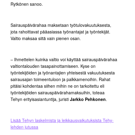
Rytkönen sanoo.
Sairauspäivärahaa maksetaan työtulovakuutuksesta,
jota rahoittavat pääasiassa työnantajat ja työntekijät.
Valtio maksaa siitä vain pienen osan.
– Ihmettelen kuinka valtio voi käyttää sairauspäivärahaa
valtiontalouden tasapainottamiseen. Kyse on
työntekijöiden ja työnantajien yhteisestä vakuutuksesta
sairausajan toimeentuloon ja palkkamenoihin. Rahat
pitäisi kohdentaa siihen mihin ne on tarkoitettu eli
työntekijöiden sairauspäivärahamaksuihin, toteaa
Tehyn erityisasiantuntija, juristi
Jarkko Pehkonen
.
Lisää Tehyn laskelmista ja leikkausvaikutuksista Tehy-
lehden jutussa