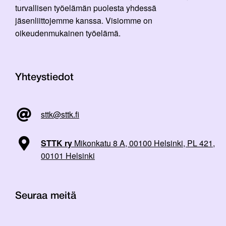
turvallisen työelämän puolesta yhdessä
jäsenliittojemme kanssa. Visiomme on
oikeudenmukainen työelämä.
Yhteystiedot
sttk@sttk.fi
STTK ry
Mikonkatu 8 A, 00100 Helsinki, PL 421,
00101 Helsinki
Seuraa meitä