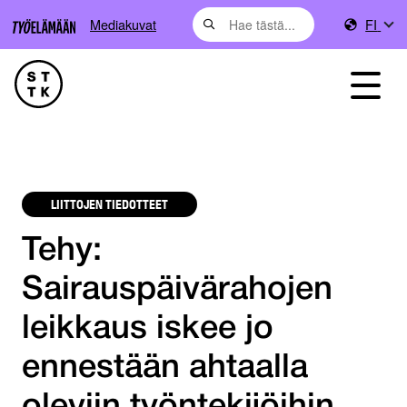
Mediakuvat
FI
LIITTOJEN TIEDOTTEET
Tehy:
Sairauspäivärahojen
leikkaus iskee jo
ennestään ahtaalla