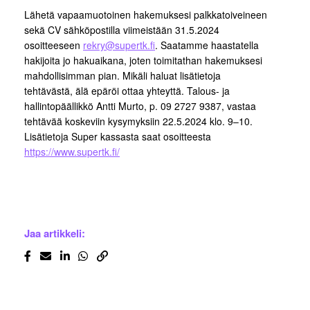
Lähetä vapaamuotoinen hakemuksesi palkkatoiveineen
sekä CV sähköpostilla viimeistään 31.5.2024
osoitteeseen
rekry@supertk.fi
. Saatamme haastatella
hakijoita jo hakuaikana, joten toimitathan hakemuksesi
mahdollisimman pian. Mikäli haluat lisätietoja
tehtävästä, älä epäröi ottaa yhteyttä. Talous- ja
hallintopäällikkö Antti Murto, p. 09 2727 9387, vastaa
tehtävää koskeviin kysymyksiin 22.5.2024 klo. 9–10.
Lisätietoja Super kassasta saat osoitteesta
https://www.supertk.fi/
Jaa artikkeli: