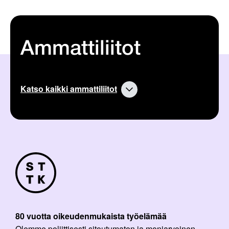
Ammattiliitot
Katso kaikki ammattiliitot
80 vuotta oikeudenmukaista työelämää
Olemme poliittisesti sitoutumaton ja moniarvoinen