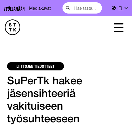
Mediakuvat
FI
LIITTOJEN TIEDOTTEET
SuPerTk hakee
jäsensihteeriä
vakituiseen
työsuhteeseen