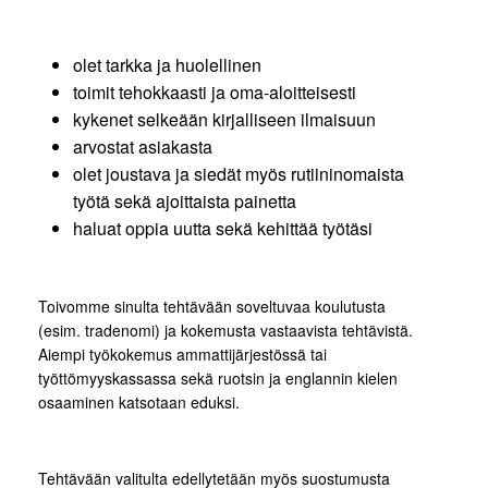
olet tarkka ja huolellinen
toimit tehokkaasti ja oma-aloitteisesti
kykenet selkeään kirjalliseen ilmaisuun
arvostat asiakasta
olet joustava ja siedät myös rutiininomaista
työtä sekä ajoittaista painetta
haluat oppia uutta sekä kehittää työtäsi
Toivomme sinulta tehtävään soveltuvaa koulutusta
(esim. tradenomi) ja kokemusta vastaavista tehtävistä.
Aiempi työkokemus ammattijärjestössä tai
työttömyyskassassa sekä ruotsin ja englannin kielen
osaaminen katsotaan eduksi.
Tehtävään valitulta edellytetään myös suostumusta