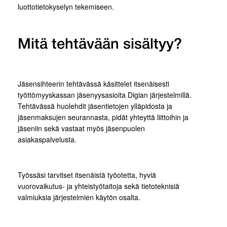
luottotietokyselyn tekemiseen.
Mitä tehtävään sisältyy?
Jäsensihteerin tehtävässä käsittelet itsenäisesti
työttömyyskassan jäsenyysasioita Digian järjestelmillä.
Tehtävässä huolehdit jäsentietojen ylläpidosta ja
jäsenmaksujen seurannasta, pidät yhteyttä liittoihin ja
jäseniin sekä vastaat myös jäsenpuolen
asiakaspalvelusta.
Työssäsi tarvitset itsenäistä työotetta, hyviä
vuorovaikutus- ja yhteistyötaitoja sekä tietoteknisiä
valmiuksia järjestelmien käytön osalta.