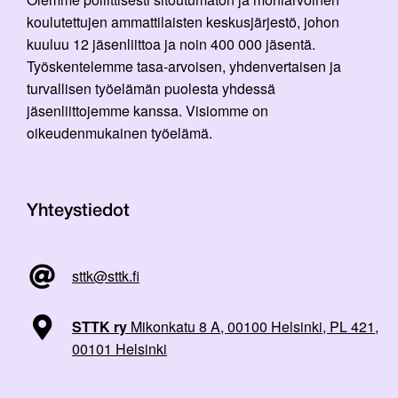
koulutettujen ammattilaisten keskusjärjestö, johon
kuuluu 12 jäsenliittoa ja noin 400 000 jäsentä.
Työskentelemme tasa-arvoisen, yhdenvertaisen ja
turvallisen työelämän puolesta yhdessä
jäsenliittojemme kanssa. Visiomme on
oikeudenmukainen työelämä.
Yhteystiedot
sttk@sttk.fi
STTK ry
Mikonkatu 8 A, 00100 Helsinki, PL 421,
00101 Helsinki