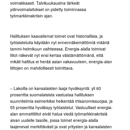
voimakkaasti. Talvikuukausina tärkeät
ydinvoimalaitokset on pidetty toiminnassa
työmarkkinakriisin ajan.
Hallituksen kaavailemat toimet ovat historiallisia, ja
työtaisteluita käydään nyt ennennäkemättömiä määriä
tammi-helmikuun vaihteessa. Energia-alalla toimivat
liitot näkevät nyt ensi kertaa väistämättömänä, että
mikäli hallitus ei herää asian vakavuuteen, energia-alan
liittojen on mahdollisesti toimittava.
– Lakoilla on kansalaisten laaja hyväksyntä: yli 60
prosenttia suomalaisista vastustaa hallituksen
suunnitelmia esimerkiksi heikentää irtisanomissuojaa, ja
55 prosenttia hyväksyy työtaistelut. Vastuulliset energia-
alan ammattiliitot eivät halua viedä työmarkkinakriisiä
aivan uudelle tasolle, jossa toimet energia-alalla
laajenevat merkittävästi ja ovat yritysten ja kansalaisten