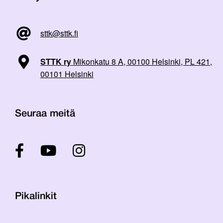
sttk@sttk.fi
STTK ry
Mikonkatu 8 A, 00100 Helsinki, PL 421,
00101 Helsinki
Seuraa meitä
Pikalinkit