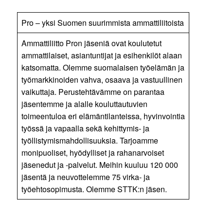
Pro – yksi Suomen suurimmista ammattiliitoista
Ammattiliitto Pron jäseniä ovat koulutetut
ammattilaiset, asiantuntijat ja esihenkilöt alaan
katsomatta. Olemme suomalaisen työelämän ja
työmarkkinoiden vahva, osaava ja vastuullinen
vaikuttaja. Perustehtävämme on parantaa
jäsentemme ja alalle kouluttautuvien
toimeentuloa eri elämäntilanteissa, hyvinvointia
työssä ja vapaalla sekä kehittymis- ja
työllistymismahdollisuuksia. Tarjoamme
monipuoliset, hyödylliset ja rahanarvoiset
jäsenedut ja -palvelut. Meihin kuuluu 120 000
jäsentä ja neuvottelemme 75 virka- ja
työehtosopimusta. Olemme STTK:n jäsen.