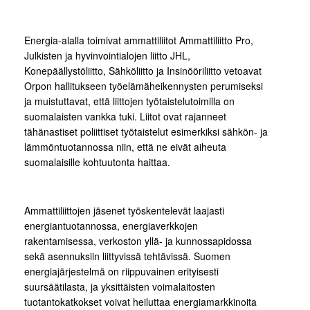
Energia-alalla toimivat ammattiliitot Ammattiliitto Pro,
Julkisten ja hyvinvointialojen liitto JHL,
Konepäällystöliitto, Sähköliitto ja Insinööriliitto vetoavat
Orpon hallitukseen työelämäheikennysten perumiseksi
ja muistuttavat, että liittojen työtaistelutoimilla on
suomalaisten vankka tuki. Liitot ovat rajanneet
tähänastiset poliittiset työtaistelut esimerkiksi sähkön- ja
lämmöntuotannossa niin, että ne eivät aiheuta
suomalaisille kohtuutonta haittaa.
Ammattiliittojen jäsenet työskentelevät laajasti
energiantuotannossa, energiaverkkojen
rakentamisessa, verkoston yllä- ja kunnossapidossa
sekä asennuksiin liittyvissä tehtävissä. Suomen
energiajärjestelmä on riippuvainen erityisesti
suursäätilasta, ja yksittäisten voimalaitosten
tuotantokatkokset voivat heiluttaa energiamarkkinoita