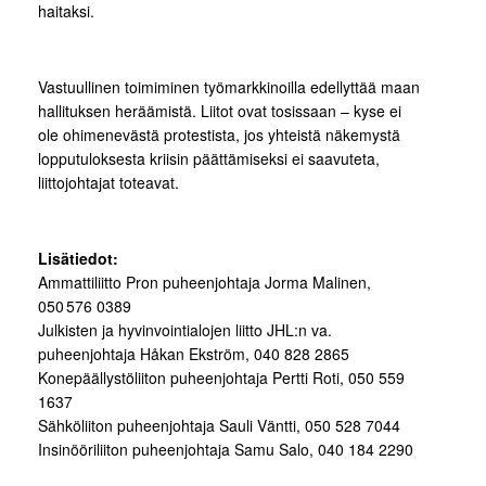
haitaksi.
Vastuullinen toimiminen työmarkkinoilla edellyttää maan
hallituksen heräämistä. Liitot ovat tosissaan – kyse ei
ole ohimenevästä protestista, jos yhteistä näkemystä
lopputuloksesta kriisin päättämiseksi ei saavuteta,
liittojohtajat toteavat.
Lisätiedot:
Ammattiliitto Pron puheenjohtaja Jorma Malinen,
050 576 0389
Julkisten ja hyvinvointialojen liitto JHL:n va.
puheenjohtaja Håkan Ekström, 040 828 2865
Konepäällystöliiton puheenjohtaja Pertti Roti, 050 559
1637
Sähköliiton puheenjohtaja Sauli Väntti, 050 528 7044
Insinööriliiton puheenjohtaja Samu Salo, 040 184 2290