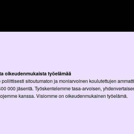
ta oikeudenmukaista työelämää
oliittisesti sitoutumaton ja moniarvoinen koulutettujen ammattil
 400 000 jäsentä. Työskentelemme tasa-arvoisen, yhdenvertaisen
ittojemme kanssa. Visiomme on oikeudenmukainen työelämä.