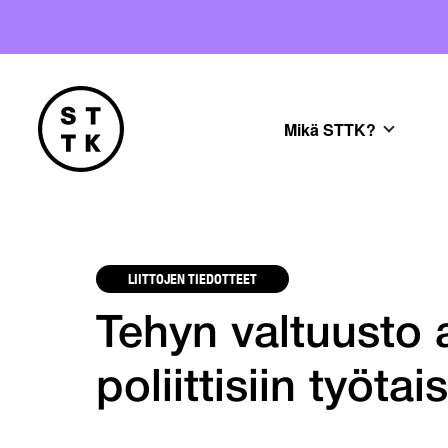
Mikä STTK?
LIITTOJEN TIEDOTTEET
Tehyn valtuusto 
poliittisiin työtai