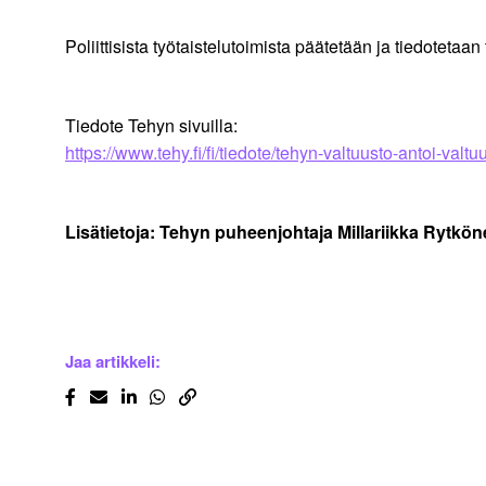
Poliittisista työtaistelutoimista päätetään ja tiedoteta
Tiedote Tehyn sivuilla:
https://www.tehy.fi/fi/tiedote/tehyn-valtuusto-antoi-valtuu
Lisätietoja: Tehyn puheenjohtaja Millariikka Rytköne
Jaa artikkeli: