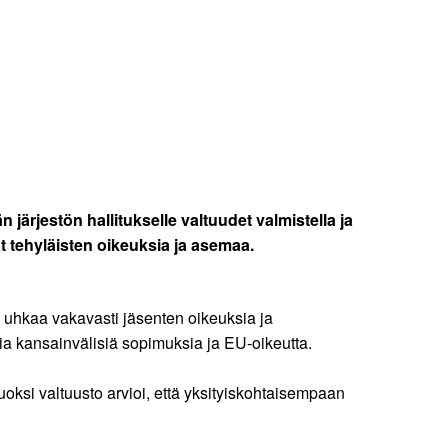
järjestön hallitukselle valtuudet valmistella ja
vat tehyläisten oikeuksia ja asemaa.
lu uhkaa vakavasti jäsenten oikeuksia ja
ia kansainvälisiä sopimuksia ja EU-oikeutta.
 vuoksi valtuusto arvioi, että yksityiskohtaisempaan