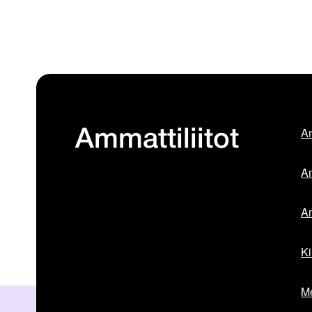
Am
Ammattiliitot
Am
Am
Ki
Me