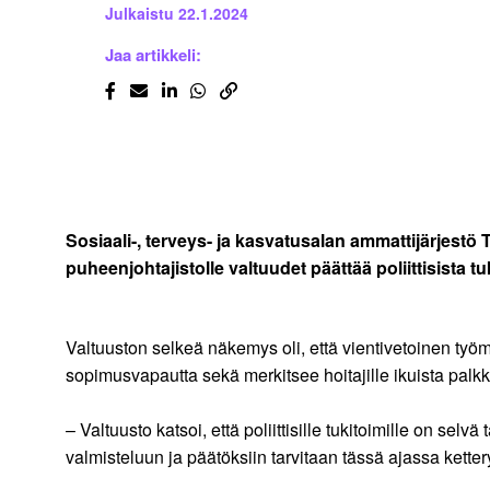
Julkaistu
22.1.2024
Jaa artikkeli:
Sosiaali-, terveys- ja kasvatusalan ammattijärjestö
puheenjohtajistolle valtuudet päättää poliittisista t
Valtuuston selkeä näkemys oli, että vientivetoinen työma
sopimusvapautta sekä merkitsee hoitajille ikuista palk
– Valtuusto katsoi, että poliittisille tukitoimille on sel
valmisteluun ja päätöksiin tarvitaan tässä ajassa kette