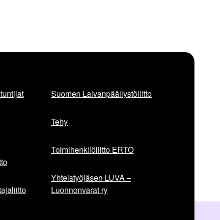
untijat
Suomen Laivanpäällystöliitto
Tehy
Toimihenkilöliitto ERTO
to
Yhteistyöjäsen LUVA –
jaliitto
Luonnonvarat ry