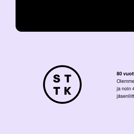
80 vuot
Olemme p
ja noin
jäsenli