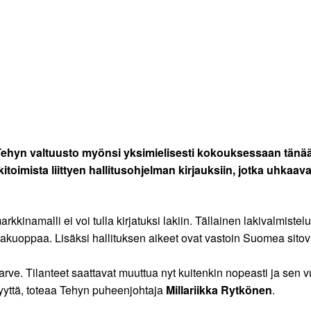
 Tehyn valtuusto myönsi yksimielisesti kokouksessaan tänään 
ukitoimista liittyen hallitusohjelman kirjauksiin, jotka uhkaa
rkkinamalli ei voi tulla kirjatuksi lakiin. Tällainen lakivalmiste
kakuoppaa. Lisäksi hallituksen aikeet ovat vastoin Suomea sitov
vä tarve. Tilanteet saattavat muuttua nyt kuitenkin nopeasti ja sen
ryyttä, toteaa Tehyn puheenjohtaja
Millariikka Rytkönen
.