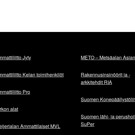
mattiliitto Jyty
METO – Metsäalan Asiant
mattiliitto Kelan toimihenkilöt
Rakennusinsinöörit ja -
arkkitehdit RIA
mattiliitto Pro
Suomen Konepäällystöliit
rkon alat
Suomen lähi- ja perushoita
SuPer
ijerialan Ammattilaiset MVL