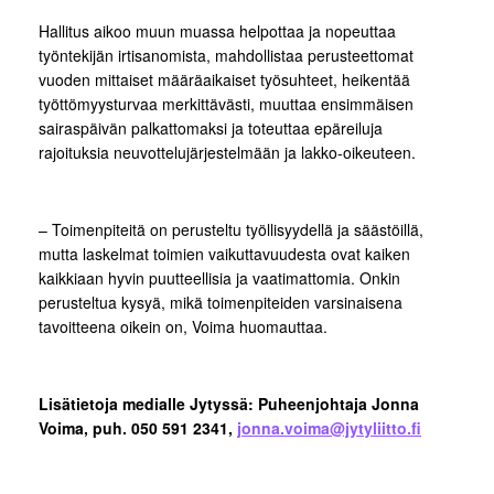
Hallitus aikoo muun muassa helpottaa ja nopeuttaa
työntekijän irtisanomista, mahdollistaa perusteettomat
vuoden mittaiset määräaikaiset työsuhteet, heikentää
työttömyysturvaa merkittävästi, muuttaa ensimmäisen
sairaspäivän palkattomaksi ja toteuttaa epäreiluja
rajoituksia neuvottelujärjestelmään ja lakko-oikeuteen.
– Toimenpiteitä on perusteltu työllisyydellä ja säästöillä,
mutta laskelmat toimien vaikuttavuudesta ovat kaiken
kaikkiaan hyvin puutteellisia ja vaatimattomia. Onkin
perusteltua kysyä, mikä toimenpiteiden varsinaisena
tavoitteena oikein on, Voima huomauttaa.
Lisätietoja medialle Jytyssä: Puheenjohtaja Jonna
Voima, puh. 050 591 2341,
jonna.voima@jytyliitto.fi