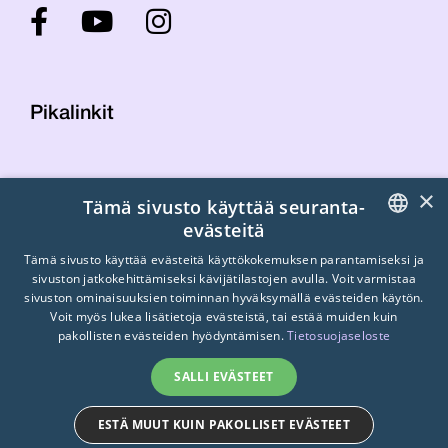
Pikalinkit
Yhteystiedot
×
Tämä sivusto käyttää seuranta-
Laskutustiedot
evästeitä
STTK:n kuvapankki
FINNISH
Tietosuojaseloste
Tämä sivusto käyttää evästeitä käyttökokemuksen parantamiseksi ja
sivuston jatkokehittämiseksi kävijätilastojen avulla. Voit varmistaa
Turvallisemman tilan periaatteet
ENGLISH
sivuston ominaisuuksien toiminnan hyväksymällä evästeiden käytön.
Voit myös lukea lisätietoja evästeistä, tai estää muiden kuin
SWEDISH
pakollisten evästeiden hyödyntämisen.
Tietosuojaseloste
SALLI EVÄSTEET
ESTÄ MUUT KUIN PAKOLLISET EVÄSTEET
© 2026
STTK.
Made with ❤ by
Avoin.Systems