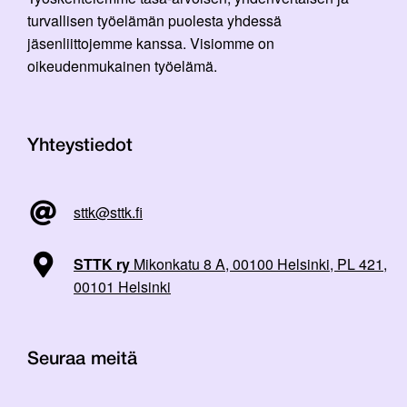
turvallisen työelämän puolesta yhdessä
jäsenliittojemme kanssa. Visiomme on
oikeudenmukainen työelämä.
Yhteystiedot
sttk@sttk.fi
STTK ry
Mikonkatu 8 A, 00100 Helsinki, PL 421,
00101 Helsinki
Seuraa meitä