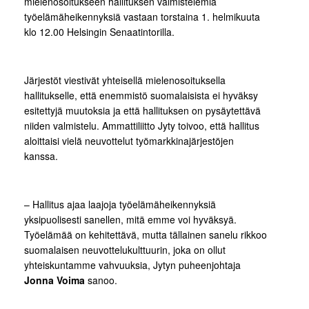
mielenosoitukseen hallituksen valmistelemia
työelämäheikennyksiä vastaan torstaina 1. helmikuuta
klo 12.00 Helsingin Senaatintorilla.
Järjestöt viestivät yhteisellä mielenosoituksella
hallitukselle, että enemmistö suomalaisista ei hyväksy
esitettyjä muutoksia ja että hallituksen on pysäytettävä
niiden valmistelu. Ammattiliitto Jyty toivoo, että hallitus
aloittaisi vielä neuvottelut työmarkkinajärjestöjen
kanssa.
– Hallitus ajaa laajoja työelämäheikennyksiä
yksipuolisesti sanellen, mitä emme voi hyväksyä.
Työelämää on kehitettävä, mutta tällainen sanelu rikkoo
suomalaisen neuvottelukulttuurin, joka on ollut
yhteiskuntamme vahvuuksia, Jytyn puheenjohtaja
Jonna Voima
sanoo.