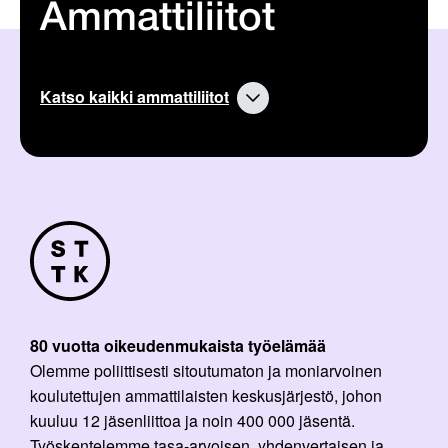
Ammattiliitot
Katso kaikki ammattiliitot
80 vuotta oikeudenmukaista työelämää
Olemme poliittisesti sitoutumaton ja moniarvoinen
koulutettujen ammattilaisten keskusjärjestö, johon
kuuluu 12 jäsenliittoa ja noin 400 000 jäsentä.
Työskentelemme tasa-arvoisen, yhdenvertaisen ja