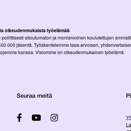
ta oikeudenmukaista työelämää
oliittisesti sitoutumaton ja moniarvoinen koulutettujen ammattil
 400 000 jäsentä. Työskentelemme tasa-arvoisen, yhdenvertaisen
ittojemme kanssa. Visiomme on oikeudenmukainen työelämä.
Seuraa meitä
Pi
Yh
La