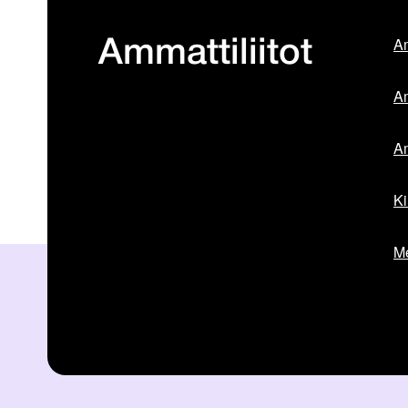
Am
Ammattiliitot
Am
Am
Ki
Me