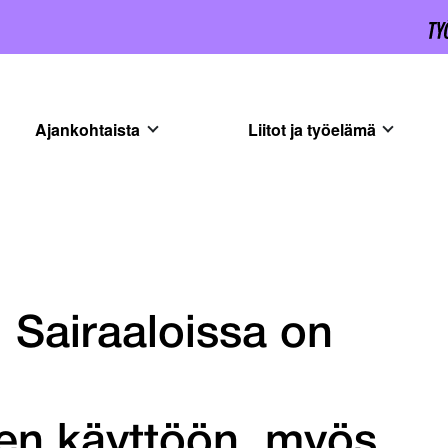
Ajankohtaista
Liitot ja työelämä
 Sairaaloissa on
n
en käyttöön, myös