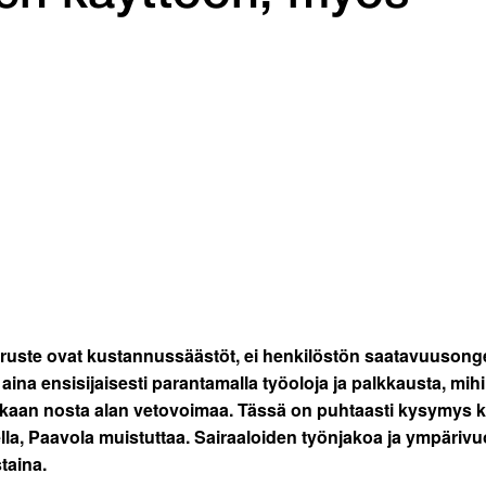
peruste ovat kustannussäästöt, ei henkilöstön saatavuusong
na ensisijaisesti parantamalla työoloja ja palkkausta, mihin 
nakaan nosta alan vetovoimaa. Tässä on puhtaasti kysymys k
, Paavola muistuttaa. Sairaaloiden työnjakoa ja ympärivuoro
taina.