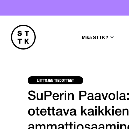
Mikä STTK?
LIITTOJEN TIEDOTTEET
SuPerin Paavola:
otettava kaikkie
ammattiosaamin