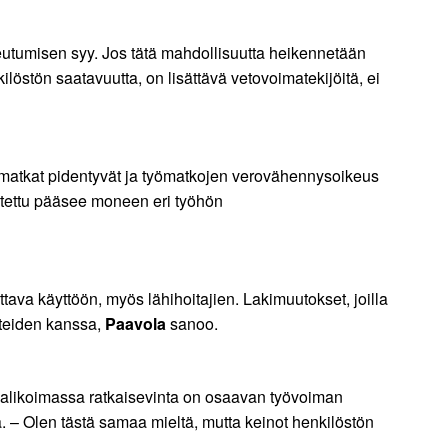
keutumisen syy. Jos tätä mahdollisuutta heikennetään
ilöstön saatavuutta, on lisättävä vetovoimatekijöitä, ei
työmatkat pidentyvät ja työmatkojen verovähennysoikeus
utettu pääsee moneen eri työhön
va käyttöön, myös lähihoitajien. Lakimuutokset, joilla
itteiden kanssa,
Paavola
sanoo.
valikoimassa ratkaisevinta on osaavan työvoiman
lä. – Olen tästä samaa mieltä, mutta keinot henkilöstön