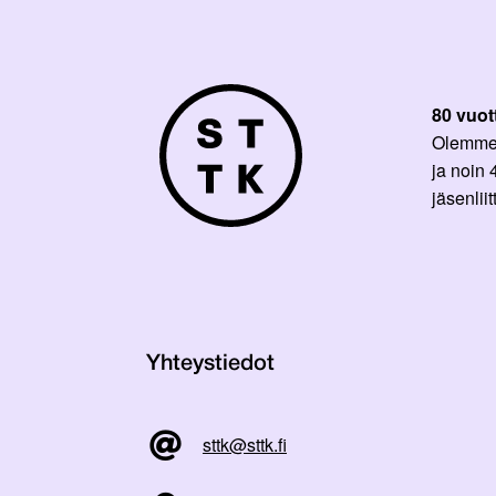
80 vuot
Olemme p
ja noin
jäsenli
Yhteystiedot
sttk@sttk.fi