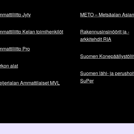
mattiliitto Jyty
METO – Metsäalan Asiant
mattiliitto Kelan toimihenkilöt
Rakennusinsinöörit ja -
arkkitehdit RIA
mattiliitto Pro
Suomen Konepäällystöliit
rkon alat
Suomen lähi- ja perushoita
SuPer
ijerialan Ammattilaiset MVL