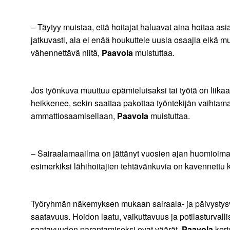
– Täytyy muistaa, että hoitajat haluavat aina hoitaa a
jatkuvasti, ala ei enää houkuttele uusia osaajia eikä mu
vähennettävä niitä,
Paavola
muistuttaa.
Jos työnkuva muuttuu epämieluisaksi tai työtä on liika
heikkenee, sekin saattaa pakottaa työntekijän vaihtam
ammattiosaamisellaan,
Paavola
muistuttaa.
– Sairaalamaailma on jättänyt vuosien ajan huomioimat
esimerkiksi lähihoitajien tehtävänkuvia on kavennettu ko
Työryhmän näkemyksen mukaan sairaala- ja päivystysve
saatavuus. Hoidon laatu, vaikuttavuus ja potilasturvalli
saatavuuden parantamiseksi ovat väärät,
Paavola
kert