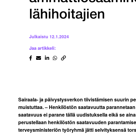
lähihoitajien
Julkaistu
12.1.2024
Jaa artikkeli:
Sairaala- ja päivystysverkon tiivistämisen suurin 
muistuttaa. – Henkilöstön saatavuutta parannetaan ai
saatavuus ei parane tällä uudistuksella eikä se ai
perustellaan henkilöstön saatavuuden parantamisella
terveysministeriön työryhmä jätti selvityksensä tors