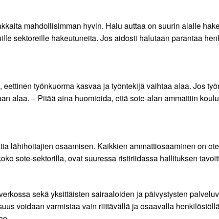
siakkaita mahdollisimman hyvin. Halu auttaa on suurin alalle ha
ille sektoreille hakeutuneita. Jos aidosti halutaan parantaa henk
a, eettinen työnkuorma kasvaa ja työntekijä vaihtaa alaa. Jos 
aan alaa. – Pitää aina huomioida, että sote-alan ammattiin koul
ta lähihoitajien osaamisen. Kaikkien ammattiosaaminen on otetta
ko sote-sektorilla, ovat suuressa ristiriidassa hallituksen tavo
rkossa sekä yksittäisten sairaaloiden ja päivystysten palvelu
suus voidaan varmistaa vain riittävällä ja osaavalla henkilöstöl
oo.