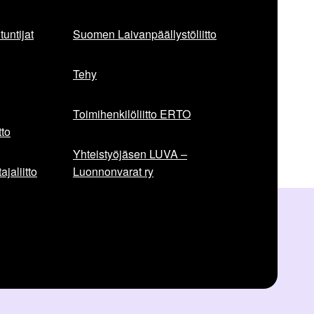
untijat
Suomen Laivanpäällystöliitto
Tehy
Toimihenkilöliitto ERTO
to
Yhteistyöjäsen LUVA –
jaliitto
Luonnonvarat ry