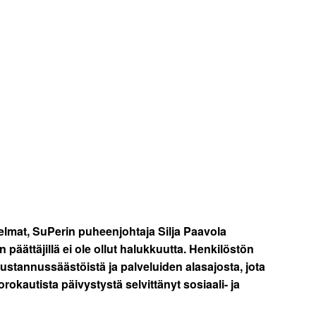
elmat, SuPerin puheenjohtaja Silja Paavola
päättäjillä ei ole ollut halukkuutta. Henkilöstön
ustannussäästöistä ja palveluiden alasajosta, jota
kautista päivystystä selvittänyt sosiaali- ja