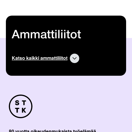
Ammattiliitot
Katso kaikki ammattiliitot
80 vuotta oikeudenmukaista työelämää