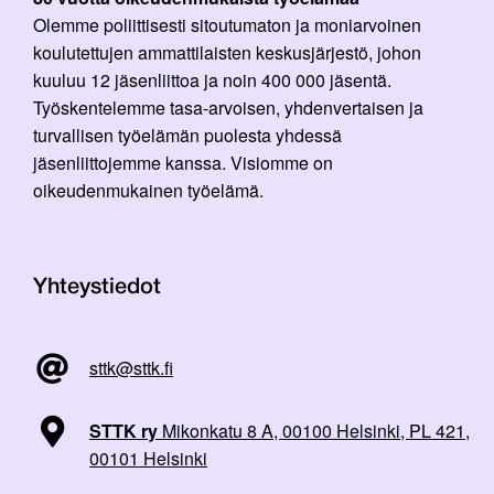
Olemme poliittisesti sitoutumaton ja moniarvoinen
koulutettujen ammattilaisten keskusjärjestö, johon
kuuluu 12 jäsenliittoa ja noin 400 000 jäsentä.
Työskentelemme tasa-arvoisen, yhdenvertaisen ja
turvallisen työelämän puolesta yhdessä
jäsenliittojemme kanssa. Visiomme on
oikeudenmukainen työelämä.
Yhteystiedot
sttk@sttk.fi
STTK ry
Mikonkatu 8 A, 00100 Helsinki, PL 421,
00101 Helsinki