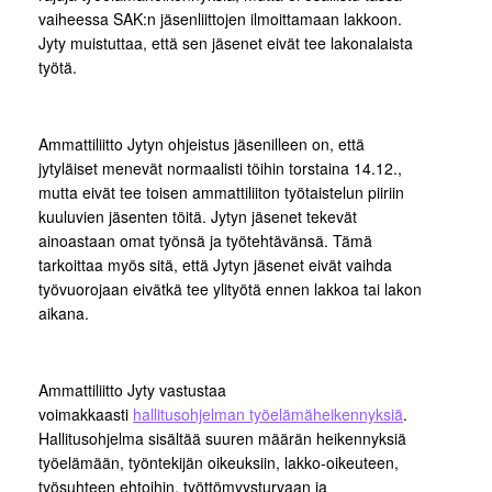
vaiheessa SAK:n jäsenliittojen ilmoittamaan lakkoon.
Jyty muistuttaa, että sen jäsenet eivät tee lakonalaista
työtä.
Ammattiliitto Jytyn ohjeistus jäsenilleen on, että
jytyläiset menevät normaalisti töihin torstaina 14.12.,
mutta eivät tee toisen ammattiliiton työtaistelun piiriin
kuuluvien jäsenten töitä. Jytyn jäsenet tekevät
ainoastaan omat työnsä ja työtehtävänsä. Tämä
tarkoittaa myös sitä, että Jytyn jäsenet eivät vaihda
työvuorojaan eivätkä tee ylityötä ennen lakkoa tai lakon
aikana.
Ammattiliitto Jyty vastustaa
voimakkaasti
hallitusohjelman työelämäheikennyksiä
.
Hallitusohjelma sisältää suuren määrän heikennyksiä
työelämään, työntekijän oikeuksiin, lakko-oikeuteen,
työsuhteen ehtoihin, työttömyysturvaan ja