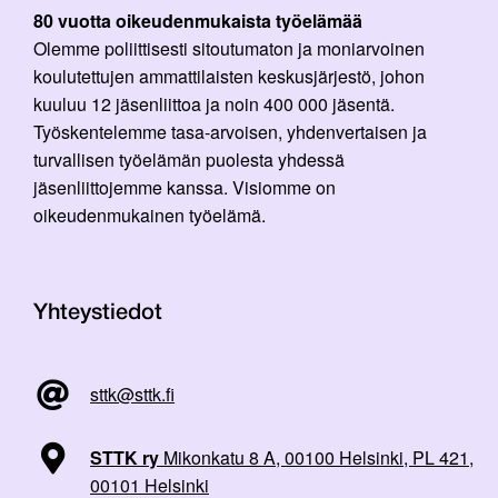
80 vuotta oikeudenmukaista työelämää
Olemme poliittisesti sitoutumaton ja moniarvoinen
koulutettujen ammattilaisten keskusjärjestö, johon
kuuluu 12 jäsenliittoa ja noin 400 000 jäsentä.
Työskentelemme tasa-arvoisen, yhdenvertaisen ja
turvallisen työelämän puolesta yhdessä
jäsenliittojemme kanssa. Visiomme on
oikeudenmukainen työelämä.
Yhteystiedot
sttk@sttk.fi
STTK ry
Mikonkatu 8 A, 00100 Helsinki, PL 421,
00101 Helsinki